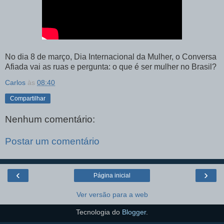
No dia 8 de março, Dia Internacional da Mulher, o Conversa
Afiada vai as ruas e pergunta: o que é ser mulher no Brasil?
Carlos
às
08:40
Compartilhar
Nenhum comentário:
Postar um comentário
‹
›
Página inicial
Ver versão para a web
Tecnologia do
Blogger
.