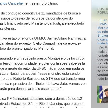
arlos Cancellier
, em setembro último.
POST
POPU
 de condução coercitiva e 11 mandados de busca e
suposto desvio de recursos da construção do
Juan 
asil, financiado pelo Ministério da Justiça e executado
País:
Moro e
as Gerais.
ou não
Shakes
itiva estão o reitor da UFMG, Jaime Arturo Ramírez, a
o cava
da, além do ex-reitor Clélio Campolina e da ex-vice-
triste f
Do El 
dora do projeto ligado ao Memorial.
mais q
tentad
o apurado e um suspeito preso. Monta-se o velho circo
que ag
ir terror na comunidade, e obter confissões sabe-se lá
trabal
as emp
que a morte do reitor da UFSC não mudou em nada os
se cor
sta Luís Nassif para quem “esse monstro está sendo
verdad
stro Luís Roberto Barroso, do STF, que se transformou
tudo le.
a onda repressiva dos filhotes da Lava Jato. Vamos ver
arão para denunciar mais esse ataque”.
o da PF é sincronizadíssimo com a demissão de 1,2
rivada Estácio de Sá, no Rio de Janeiro, que pretende