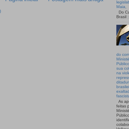
legisla
Maia,
)
Do Can
Brasil :
do co
Ministé
Públic
sua co
na viol
repres
ditadur
brasile
exalta
fascist
As ap
feitas 
Ministé
Públic
identif
colabo