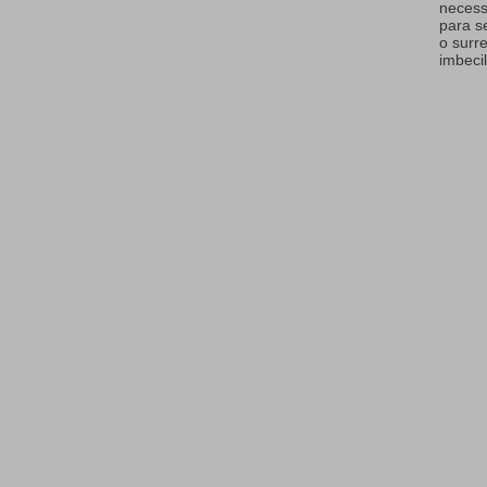
necess
para s
o surr
imbecil