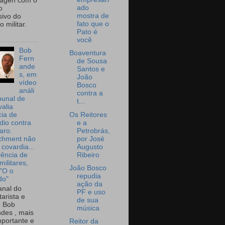
wagen com o
ado
o
mostra de
sivo do
fato que o
 militar.
Pato é
você
Bob
Boaventura
Fern
de Sousa
ande
Santos e
s, em
João
vídeo
Bosco
análi
contra a
bunal de
t...
valia
Os Reitores
ia de
e a
dio contra
Petrobrás,
aro.
por José
chment não
Augusto
 covardia...
Ribeiro
vência de
militares,
João Bosco
 "O o
repudia
do"
ação da
nal do
PF e uso
arista e
de sua
o Bob
música
des , mais
portante e
Reitor da