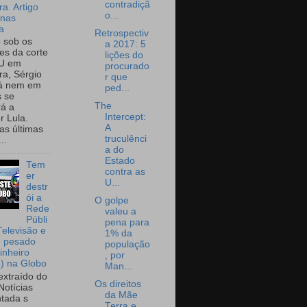
contradiçã
a. Artigo
o...
onas
a
Retrospectiv
o sob os
a 2017: 5
tes da corte
lições do
U em
procurado
a, Sérgio
r que
já nem em
ped...
 se
The
rá a
Intercept:
r Lula.
A
as últimas
truculênci
..
a do
Estado
Tem
contra as
er
U...
destr
ói a
O golpe
Rede
valeu a
Públi
pena para
Televisão e
1% da
e pesado
população
inheiro
, por
o) na Globo
Man...
extraído do
Os direitos
Notícias
da Mãe
tada s
Terra e