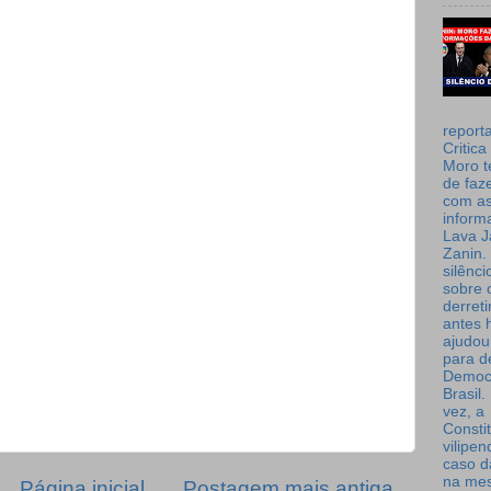
report
Critica
Moro t
de faz
com a
inform
Lava J
Zanin. 
silênc
sobre 
derret
antes 
ajudou
para de
Democ
Brasil
vez, a
Consti
vilipe
caso d
na me
Página inicial
Postagem mais antiga