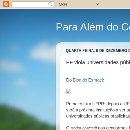
Para Além do C
QUARTA-FEIRA, 6 DE DEZEMBRO D
PF viola universidades púb
Do
Blog do Esmael
:
Primeiro foi a UFPR; depois a U
será a próxima instituição a ser a
universidades públicas brasileira
O
dos gendarmes fe
modus operandi