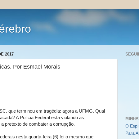
érebro
E 2017
SEGUI
licas. Por Esmael Morais
FSC, que terminou em tragédia; agora a UFMG. Qual
tacada? A Polícia Federal está violando as
MINHA
s a pretexto de combater a corrupção.
O Espi
Para A
derais nesta quarta-feira (6) foi o mesmo que