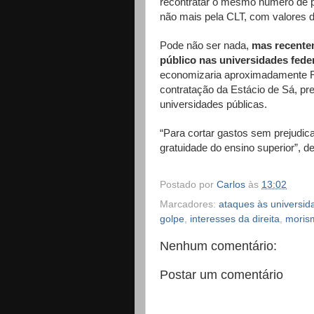
recontratar o mesmo número de pro
não mais pela CLT, com valores d
Pode não ser nada,
mas recente
público nas universidades feder
economizaria aproximadamente R$
contratação da Estácio de Sá, pr
universidades públicas.
“Para cortar gastos sem prejudic
gratuidade do ensino superior”, 
Postado por
Carlos
às
13:02
Marcadores:
ataques às universid
golpe
,
interesses da direita
,
moris
Nenhum comentário:
Postar um comentário