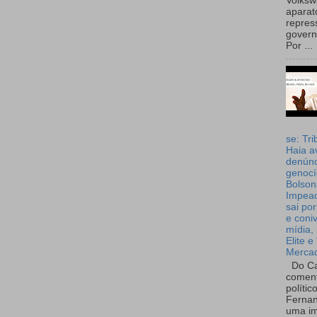
Volks
aparat
repres
governo
Por ...
se: Tri
Haia a
denúnc
genocí
Bolson
Impea
sai por
e coni
mídia, 
Elite e
Merca
Do Ca
coment
polític
Fernan
uma im