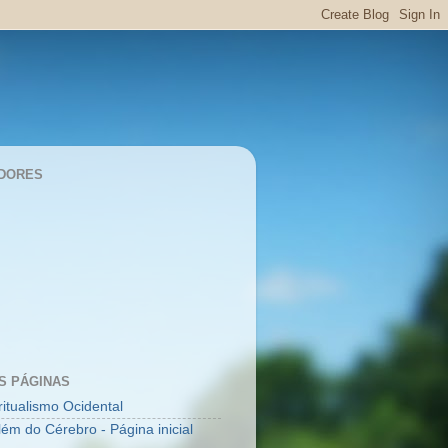
DORES
S PÁGINAS
ritualismo Ocidental
lém do Cérebro - Página inicial