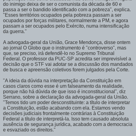
do inimigo deixa de ser o comunista da década de 60 e
passa a ser o bandido identificado com a pobreza", explica.
"Esses territórios ocupados pela pobreza passam a ser
ocupados por forças militares, normalmente a PM, e agora
passam a ser ocupados pelo Exército, numa intensificação
da guerra."
A advogada-geral da União, Grace Mendonça, disse ontem
ao jornal O Globo que o instrumento é "controverso", mas
que, se preciso, irá defendê-lo no Supremo Tribunal
Federal. O professor da PUC-SP acredita ser imprevisível a
decisão que o STF vai adotar se a discussão dos mandados
de busca e apreensão coletivos forem julgados pela Corte.
"A ideia da dúvida na interpretação da Constituição em
casos claros como esse é um falseamento da realidade,
porque não há dúvida de que isso é inconstitucional", diz
Serrano, sobre a declaração da advogada-geral da União.
"Temos tido um poder desconstituinte: a título de interpretar
a Constituição, estão acabando com ela. Estamos vendo
decisões judiciais frontalmente contrárias à Constituição
Federal a título de interpretá-la. Isso tem causado absoluta
ausência de segurança jurídica, acabado com a democracia
e esvaziado os direitos."