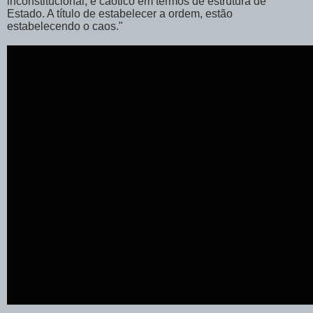
inconstitucional, é caótico em termos de estrutura de
Estado. A título de estabelecer a ordem, estão
estabelecendo o caos."