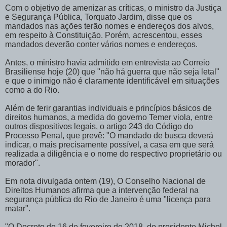
Com o objetivo de amenizar as críticas, o ministro da Justiça
e Segurança Pública, Torquato Jardim, disse que os
mandados nas ações terão nomes e endereços dos alvos,
em respeito à Constituição. Porém, acrescentou, esses
mandados deverão conter vários nomes e endereços.
Antes, o ministro havia admitido em entrevista ao Correio
Brasiliense hoje (20) que "não há guerra que não seja letal"
e que o inimigo não é claramente identificável em situações
como a do Rio.
Além de ferir garantias individuais e princípios básicos de
direitos humanos, a medida do governo Temer viola, entre
outros dispositivos legais, o artigo 243 do Código do
Processo Penal, que prevê: "O mandado de busca deverá
indicar, o mais precisamente possível, a casa em que será
realizada a diligência e o nome do respectivo proprietário ou
morador".
Em nota divulgada ontem (19), O Conselho Nacional de
Direitos Humanos afirma que a intervenção federal na
segurança pública do Rio de Janeiro é uma "licença para
matar".
"O Decreto de 16 de fevereiro de 2018, do presidente Michel