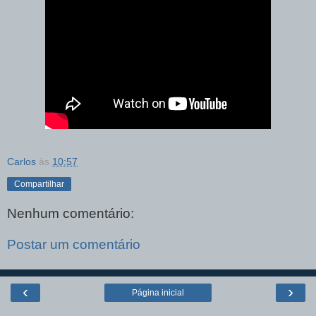
Carlos
às
10:57
Compartilhar
Nenhum comentário:
Postar um comentário
‹
›
Página inicial