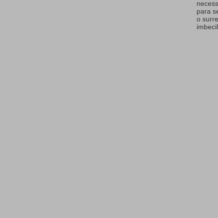
necess
para s
o surr
imbecil