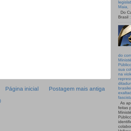
legisla
Maia,
Do Can
Brasil :
do co
Ministé
Públic
sua co
na viol
repres
ditadur
Página inicial
Postagem mais antiga
brasile
exalta
fascist
)
As ap
feitas 
Ministé
Públic
identif
colabo