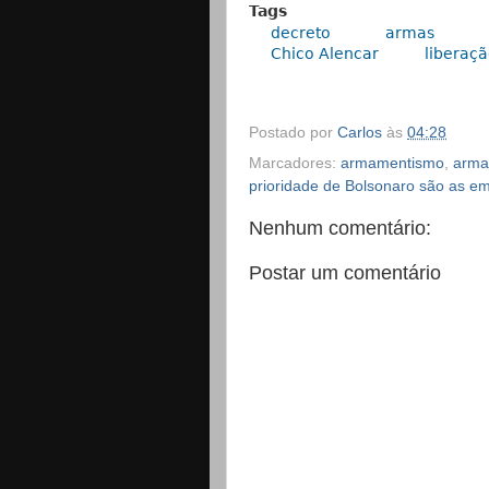
Tags
decreto
armas
Chico Alencar
liberaç
Postado por
Carlos
às
04:28
Marcadores:
armamentismo
,
arma
prioridade de Bolsonaro são as e
Nenhum comentário:
Postar um comentário