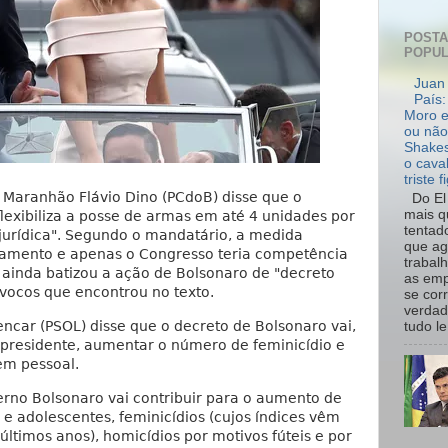
POST
POPU
Juan 
País:
Moro e
ou não
Shakes
o cava
triste f
 Maranhão Flávio Dino (PCdoB) disse que o
Do El 
mais q
flexibiliza a posse de armas em até 4 unidades por
tentad
urídica". Segundo o mandatário, a medida
que ag
mamento e apenas o Congresso teria competência
trabal
no ainda batizou a ação de Bolsonaro de "decreto
as emp
uívocos que encontrou no texto.
se cor
verdad
encar (PSOL) disse que o decreto de Bolsonaro vai,
tudo le.
o presidente, aumentar o número de feminicídio e
dem pessoal.
erno Bolsonaro vai contribuir para o aumento de
e adolescentes, feminicídios (cujos índices vêm
últimos anos), homicídios por motivos fúteis e por