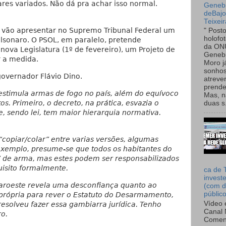
iares variados. Não dá pra achar isso normal.
Genebr
deBaj
Teixeir
 vão apresentar no Supremo Tribunal Federal um
" Post
holofo
olsonaro. O PSOL, em paralelo, pretende
da ON
nova Legislatura (1º de fevereiro), um Projeto de
Genebr
r a medida.
Moro 
sonhos
overnador Flávio Dino.
atreve
prende
 estimula armas de fogo no país, além do equívoco
Mas, n
os. Primeiro, o decreto, na prática, esvazia o
duas s.
 sendo lei, tem maior hierarquia normativa.
copiar/colar” entre varias versões, algumas
 exemplo, presume-se que todos os habitantes do
” de arma, mas estes podem ser responsabilizados
uisito formalmente.
ca de 
invest
aroeste revela uma desconfiança quanto ao
(com d
públic
 própria para rever o Estatuto do Desarmamento,
Vídeo 
resolveu fazer essa gambiarra jurídica. Tenho
Canal 
ro.
Comen