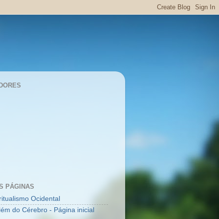
DORES
S PÁGINAS
ritualismo Ocidental
lém do Cérebro - Página inicial