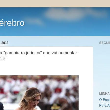
érebro
 2019
SEGUI
 "gambiarra jurídica" que vai aumentar
ais"
MINHA
O Espi
Para A