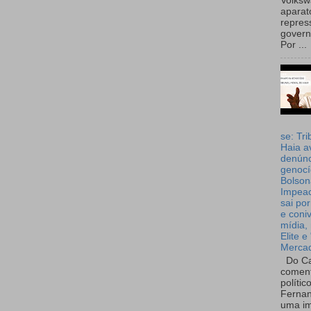
Volks
aparat
repres
governo
Por ...
se: Tri
Haia a
denúnc
genocí
Bolson
Impea
sai por
e coni
mídia, 
Elite e
Merca
Do Ca
coment
polític
Fernan
uma im