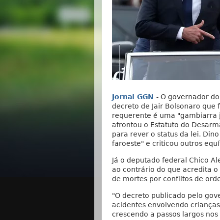
Jornal GGN
- O governador do
decreto de Jair Bolsonaro que 
requerente é uma "gambiarra j
afrontou o Estatuto do Desar
para rever o status da lei. Di
faroeste" e criticou outros eq
Já o deputado federal Chico Al
ao contrário do que acredita 
de mortes por conflitos de or
"O decreto publicado pelo gov
acidentes envolvendo crianças 
crescendo a passos largos nos 