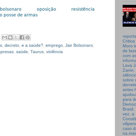
bolsonaro
oposição
resistência
ão posse de armas
report
Critica
s
,
decreto
,
e a saúde?
,
emprego
,
Jair Bolsonaro
,
Moro t
de faz
mpresas
,
saúde
,
Taurus
,
violência
com a
inform
Lava J
Zanin. 
silênc
sobre 
derret
antes 
ajudou
para de
Democ
Brasil
vez, a
Consti
vilipe
caso d
na me