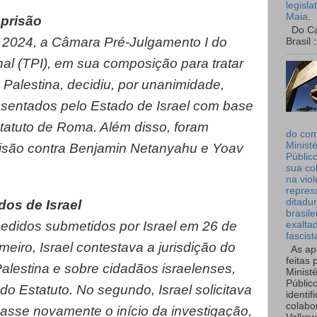
legisla
Maia,
prisão
Do Can
 2024, a Câmara Pré-Julgamento I do
Brasil :
nal (TPI), em sua composição para tratar
 Palestina, decidiu, por unanimidade,
resentados pelo Estado de Israel com base
statuto de Roma. Além disso, foram
do co
Ministé
isão contra Benjamin Netanyahu e Yoav
Públic
sua co
na viol
repres
ditadur
dos de Israel
brasile
edidos submetidos por Israel em 26 de
exalta
fascist
eiro, Israel contestava a jurisdição do
As ap
feitas 
alestina e sobre cidadãos israelenses,
Ministé
Públic
do Estatuto. No segundo, Israel solicitava
identif
colabo
casse novamente o início da investigação,