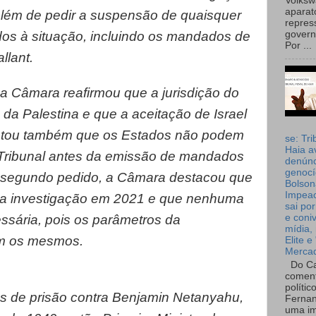
Volks
aparat
 além de pedir a suspensão de quaisquer
repres
os à situação, incluindo os mandados de
governo
Por ...
llant.
 a Câmara reafirmou que a jurisdição do
o da Palestina e que a aceitação de Israel
tatou também que os Estados não podem
se: Tri
Haia a
o Tribunal antes da emissão de mandados
denúnc
genocí
o segundo pedido, a Câmara destacou que
Bolson
Impea
bre a investigação em 2021 e que nenhuma
sai por
essária, pois os parâmetros da
e coni
mídia, 
m os mesmos.
Elite e
Merca
Do Ca
coment
polític
 de prisão contra Benjamin Netanyahu,
Fernan
uma im