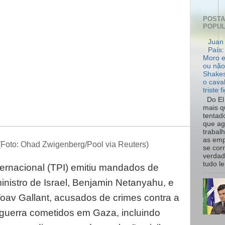
POST
POPU
Juan 
País:
Moro e
ou não
Shakes
o cava
triste f
Do El 
mais q
tentad
que ag
trabal
as emp
Foto: Ohad Zwigenberg/Pool via Reuters)
se cor
verdad
tudo le.
ternacional (TPI) emitiu mandados de
ministro de Israel, Benjamin Netanyahu, e
Yoav Gallant, acusados de crimes contra a
guerra cometidos em Gaza, incluindo