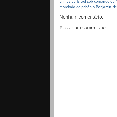
crimes de Israel sob comando de
mandado de prisão a Benjamin N
Nenhum comentário:
Postar um comentário