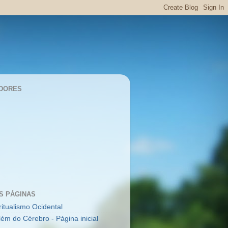
DORES
S PÁGINAS
ritualismo Ocidental
lém do Cérebro - Página inicial