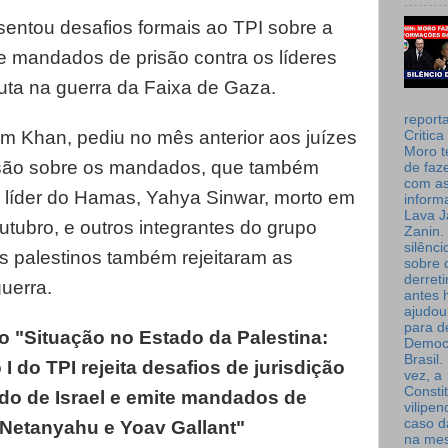
sentou desafios formais ao TPI sobre a
e mandados de prisão contra os líderes
uta na guerra da Faixa de Gaza.
report
im Khan, pediu no mês anterior aos juízes
Critica
Moro t
ão sobre os mandados, que também
de faz
com a
 o líder do Hamas, Yahya Sinwar, morto em
inform
Lava J
utubro, e outros integrantes do grupo
Zanin. 
silênc
res palestinos também rejeitaram as
sobre 
derret
uerra.
antes 
ajudou
para de
ão "Situação no Estado da Palestina:
Democ
Brasil
 do TPI rejeita desafios de jurisdição
vez, a
Consti
do de Israel e emite mandados de
vilipe
caso d
 Netanyahu e Yoav Gallant"
na me