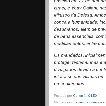
nascido em 21 de outubro
Israel, e Yoav Gallant, 
Ministro da Defesa. Amb
contra a humanidade, inc
desumanos, além de priv
de bens essenciais, como 
medicamentos, entre out
Os mandados, inicialment
proteger testemunhas e a
divulgados devido à cont
interesse das vítimas em
procedimentos.
Postado por
Carlos
às
04:50
Marcadores:
cirmes de guerra e 