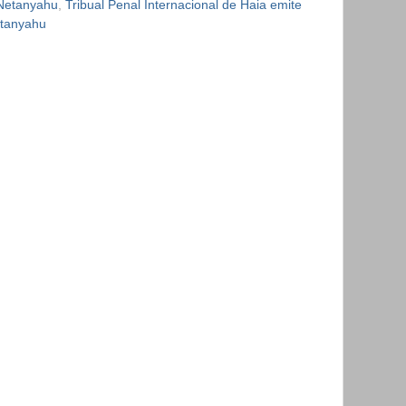
 Netanyahu
,
Tribual Penal Internacional de Haia emite
etanyahu