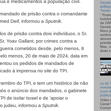
gua e medicamentos à população civil.
Genebr
deBaj
Teixeir
mandado de prisão contra o comandante
" Post
holofo
med Deif, informou a
Sputnik
.
da ON
Genebr
Moro 
 de prisão contra dois indivíduos, o Sr.
sonhos
atreve
r. Yoav Gallant, por crimes contra a
prende
Mas, n
guerra cometidos desde, pelo menos, 8
duas s.
pelo menos, 20 de maio de 2024, data em
sentou os pedidos de mandados de
icado à imprensa no site do TPI.
 membro do TPI, e tem um histórico de não
ca de 
invest
Após o anúncio dos mandados, o gabinete
(com d
públic
 de isolar Israel e de 'apoiar o
Vídeo 
Canal 
do judeu, informou a
Sputnik
.
Comen