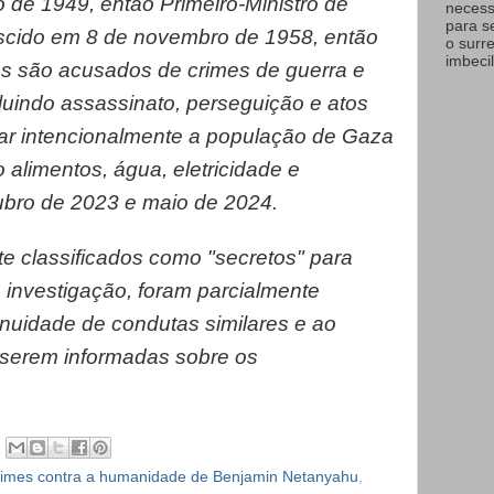
 de 1949, então Primeiro-Ministro de
necess
para s
nascido em 8 de novembro de 1958, então
o surr
imbecil
os são acusados de crimes de guerra e
luindo assassinato, perseguição e atos
ar intencionalmente a população de Gaza
alimentos, água, eletricidade e
ubro de 2023 e maio de 2024.
e classificados como "secretos" para
 investigação, foram parcialmente
inuidade de condutas similares e ao
 serem informadas sobre os
crimes contra a humanidade de Benjamin Netanyahu
,