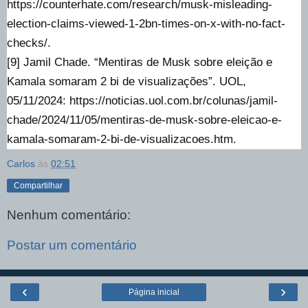
https://counterhate.com/research/musk-misleading-
election-claims-viewed-1-2bn-times-on-x-with-no-fact-
checks/.
[9] Jamil Chade. “Mentiras de Musk sobre eleição e
Kamala somaram 2 bi de visualizações”. UOL,
05/11/2024: https://noticias.uol.com.br/colunas/jamil-
chade/2024/11/05/mentiras-de-musk-sobre-eleicao-e-
kamala-somaram-2-bi-de-visualizacoes.htm.
Carlos
às
02:51
Compartilhar
Nenhum comentário:
Postar um comentário
‹
›
Página inicial