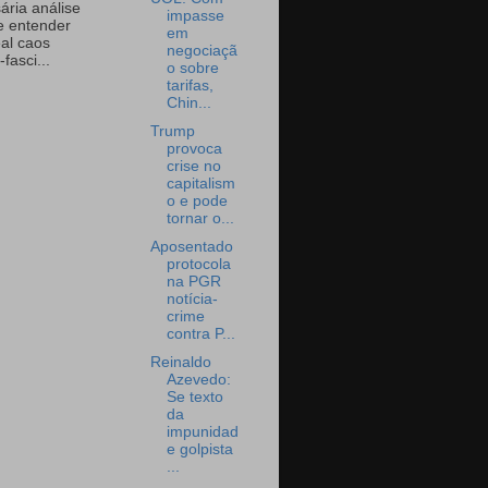
ária análise
impasse
e entender
em
eal caos
negociaçã
-fasci...
o sobre
tarifas,
Chin...
Trump
provoca
crise no
capitalism
o e pode
tornar o...
Aposentado
protocola
na PGR
notícia-
crime
contra P...
Reinaldo
Azevedo:
Se texto
da
impunidad
e golpista
...