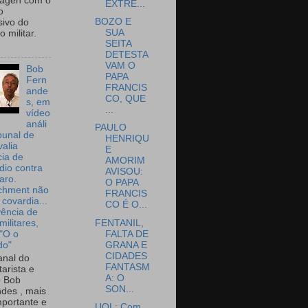
wagen com o
EXTRE...
o
BOZO E
sivo do
SUA
 militar.
SEITA
DETESTA
VAM O
Bob
PAPA
Fern
FRANCIS
ande
CO, QUE
s, em
...
vídeo
análi
PAULO
bunal de
HENRIQU
valia
E
ia de
AMORIM
dio contra
AVISOU:
aro.
O PAPA
chment não
FRANCIS
 covardia...
CO É O...
vência de
FENTANIL,
militares,
FALTA DE
 "O o
GRANA E
do"
CIDADES
nal do
FANTASM
arista e
A: O
o Bob
SON...
des , mais
portante e
UOL: Com