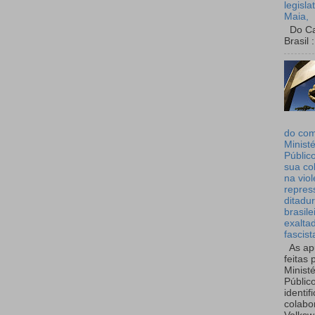
legisla
Maia,
Do Can
Brasil :
do co
Ministé
Públic
sua co
na viol
repres
ditadur
brasile
exalta
fascist
As ap
feitas 
Ministé
Públic
identif
colabo