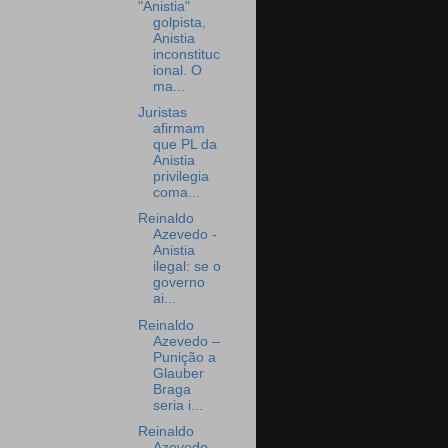
"Anistia"
golpista,
Anistia
inconstituc
ional. O
ma...
Juristas
afirmam
que PL da
Anistia
privilegia
coma...
Reinaldo
Azevedo -
Anistia
ilegal: se o
governo
ai...
Reinaldo
Azevedo –
Punição a
Glauber
Braga
seria i...
Reinaldo
Azevedo –