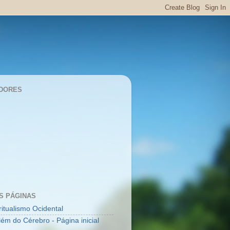
DORES
S PÁGINAS
ritualismo Ocidental
lém do Cérebro - Página inicial