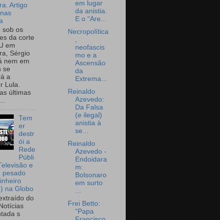
em lugar
a. Artigo
da anistia.
onas
E o “Are...
a
o sob os
Necropolítica
tes da corte
,
U em
neofascis
a, Sérgio
mo e a
já nem em
Ascensão
 se
da
rá a
Extrema...
r Lula.
Reinaldo
as últimas
Azevedo:
..
Da Falsa
(e ilegal)
Tem
anistia à
er
se...
destr
ói a
Reinaldo
Rede
Azevedo -
Públi
Endoidara
Televisão e
m:
e pesado
Bolsonaro
inheiro
em surto
o) na Globo
...
extraído do
Frei Betto:
Notícias
“Papa
tada s
Francisco