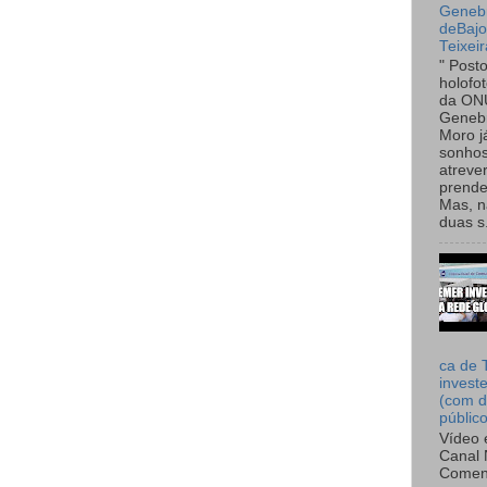
Genebr
deBaj
Teixeir
" Post
holofo
da ON
Genebr
Moro 
sonhos
atreve
prende
Mas, n
duas s.
ca de 
invest
(com d
públic
Vídeo 
Canal 
Comen