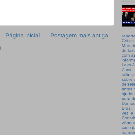
Página inicial
Postagem mais antiga
report
Critica
Moro t
)
de faz
com a
inform
Lava J
Zanin. 
silênc
sobre 
derret
antes 
ajudou
para de
Democ
Brasil
vez, a
Consti
vilipe
caso d
na me