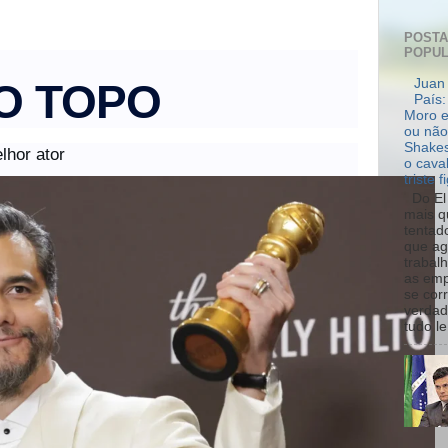
POST
POPU
O TOPO
Juan 
País:
Moro e
ou não
Shakes
lhor ator
o cava
triste f
Do El 
mais q
tentad
que ag
trabal
as emp
se cor
verdad
tudo le.