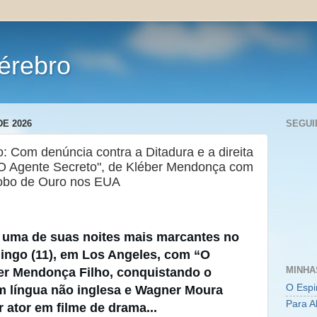
érebro
DE 2026
SEGUI
: Com denúncia contra a Ditadura e a direita
e "O Agente Secreto", de Kléber Mendonça com
obo de Ouro nos EUA
u uma de suas noites mais marcantes no
ingo (11), em Los Angeles, com “O
MINHA
er Mendonça Filho, conquistando o
O Espi
m língua não inglesa e Wagner Moura
Para A
ator em filme de drama...