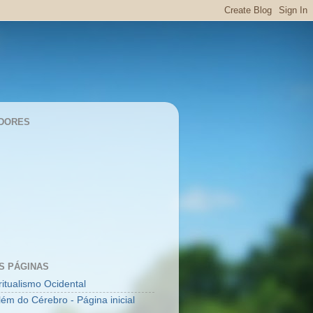
DORES
S PÁGINAS
ritualismo Ocidental
lém do Cérebro - Página inicial