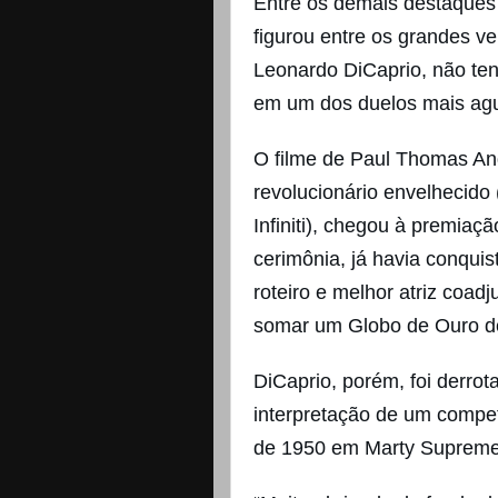
Entre os demais destaques 
figurou entre os grandes v
Leonardo DiCaprio, não te
em um dos duelos mais agu
O filme de Paul Thomas And
revolucionário envelhecido 
Infiniti), chegou à premiaç
cerimônia, já havia conqui
roteiro e melhor atriz coad
somar um Globo de Ouro de
DiCaprio, porém, foi derro
interpretação de um compe
de 1950 em Marty Supreme