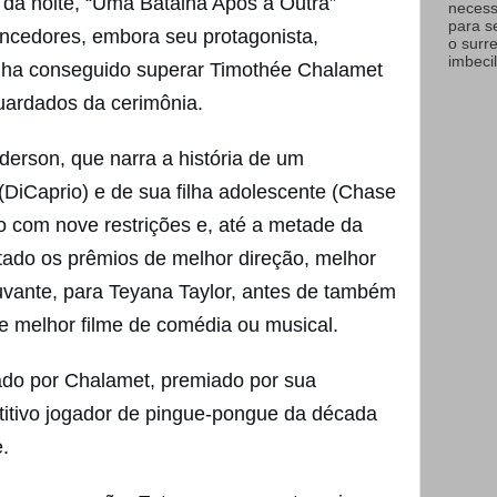
da noite, “Uma Batalha Após a Outra”
necess
para s
encedores, embora seu protagonista,
o surr
imbecil
nha conseguido superar Timothée Chalamet
ardados da cerimônia.
erson, que narra a história de um
(DiCaprio) e de sua filha adolescente (Chase
ão com nove restrições e, até a metade da
stado os prêmios de melhor direção, melhor
juvante, para Teyana Taylor, antes de também
 melhor filme de comédia ou musical.
tado por Chalamet, premiado por sua
titivo jogador de pingue-pongue da década
.