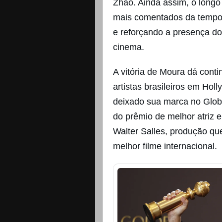
Zhao. Ainda assim, o longo 
mais comentados da tempor
e reforçando a presença do
cinema.
A vitória de Moura dá con
artistas brasileiros em Hol
deixado sua marca no Glob
do prêmio de melhor atriz 
Walter Salles, produção q
melhor filme internacional.