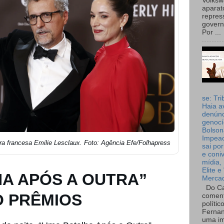
Volks
aparat
repres
governo
Por ...
se: Tri
Haia a
denúnc
genocí
Bolson
Impea
ra francesa Emilie Lesclaux. Foto: Agência Efe/Folhapress
sai por
e coni
mídia, 
Elite e
A APÓS A OUTRA”
Merca
Do Ca
O PRÊMIOS
coment
polític
Fernan
uma im