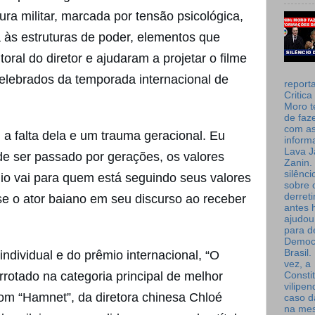
ra militar, marcada por tensão psicológica,
a às estruturas de poder, elementos que
oral do diretor e ajudaram a projetar o filme
elebrados da temporada internacional de
report
Critica
Moro t
de faz
com a
 a falta dela e um trauma geracional. Eu
inform
Lava J
e ser passado por gerações, os valores
Zanin. 
silênc
 vai para quem está seguindo seus valores
sobre 
derret
se o ator baiano em seu discurso ao receber
antes 
ajudou
para de
Democ
Brasil
ndividual e do prêmio internacional, “O
vez, a
rotado na categoria principal de melhor
Consti
vilipe
com “Hamnet”, da diretora chinesa Chloé
caso d
na me