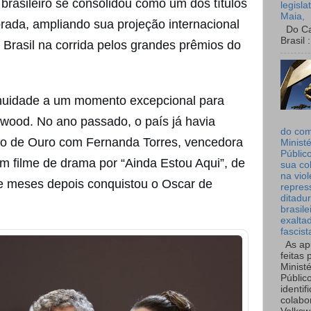
brasileiro se consolidou como um dos títulos
legisla
Maia,
ada, ampliando sua projeção internacional
Do Can
Brasil :
 Brasil na corrida pelos grandes prêmios do
tinuidade a um momento excepcional para
lywood. No ano passado, o país já havia
do co
o de Ouro com Fernanda Torres, vencedora
Ministé
Públic
em filme de drama por “Ainda Estou Aqui”, de
sua co
na viol
ue meses depois conquistou o Oscar de
repres
ditadur
brasile
exalta
fascist
As ap
feitas 
Ministé
Públic
identif
colabo