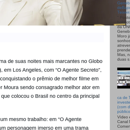
Genebr
deBaj
Teixeir
" Post
holofo
da ON
Genebr
Moro 
sonhos
atreve
prende
Mas, n
duas s.
uma de suas noites mais marcantes no Globo
), em Los Angeles, com “O Agente Secreto”,
 conquistando o prêmio de melhor filme em
er Moura sendo consagrado melhor ator em
que colocou o Brasil no centro da principal
ca de 
invest
(com d
públic
Vídeo 
 um mesmo trabalho: em “O Agente
Canal 
Comen
a um personagem imerso em uma trama