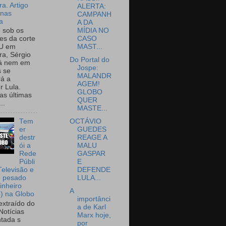
a. Artigo
ALERTA:
onas
CAMPANH
a
A DA
MÍDIA NO
o sob os
CASO
tes da corte
MAST...
U em
a, Sérgio
Do Portal do
já nem em
Jospe:
 se
MALANDR
rá a
AGEM!
r Lula.
GLOBO
as últimas
QUER
..
MASTE...
OCTÁVIO
Tem
GUEDES
er
REAGE A
destr
MALU
ói a
GASPAR
Rede
E
Públi
DEFENDE
Televisão e
LULA...
e pesado
inheiro
A
o) na Globo
importânci
extraído do
a de Karl
Notícias
Marx hoje,
tada s
por