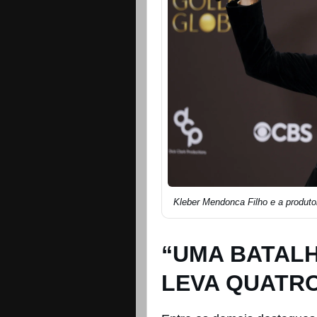
Kleber Mendonca Filho e a produto
“UMA BATALH
LEVA QUATR