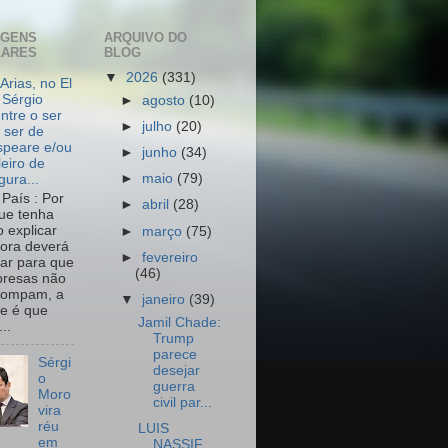
AGENS
ARQUIVO DO
LARES
BLOG
▼
2026
(331)
Arias, no El
 Sérgio
►
agosto
(10)
ntre o ser
►
julho
(20)
 ser de
peare e/ou
►
junho
(34)
leiro de
►
maio
(79)
igura...
País : Por
►
abril
(28)
ue tenha
o explicar
►
março
(75)
ora deverá
►
fevereiro
har para que
(46)
resas não
rompam, a
▼
janeiro
(39)
e é que
Jamil Chade:
..
Trump
parece
Sérgi
desejar
o
guerra
Moro
civil par...
vira
réu
LUIS
em
NASSIF