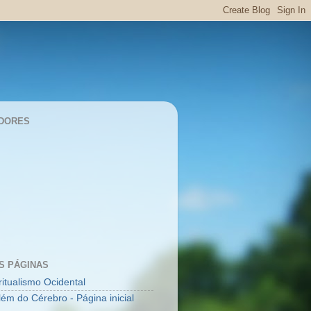
DORES
S PÁGINAS
ritualismo Ocidental
lém do Cérebro - Página inicial