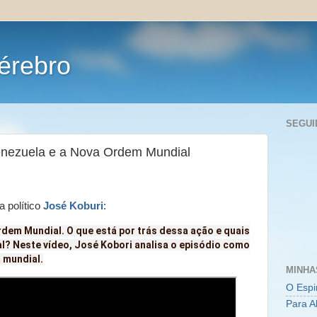
érebro
SEGUI
enezuela e a Nova Ordem Mundial
a político
José Koburi
:
rdem Mundial. O que está por trás dessa ação e quais
al? Neste vídeo, José Kobori analisa o episódio como
 mundial.
MINHA
O Espi
Para A