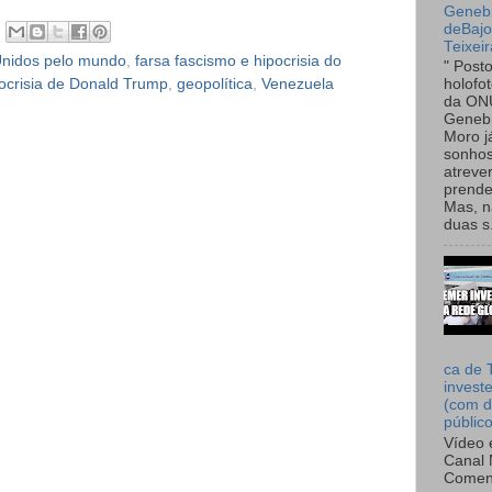
Genebr
deBaj
Teixeir
Unidos pelo mundo
,
farsa fascismo e hipocrisia do
" Post
pocrisia de Donald Trump
,
geopolítica
,
Venezuela
holofo
da ON
Genebr
Moro 
sonhos
atreve
prende
Mas, n
duas s.
ca de 
invest
(com d
públic
Vídeo 
Canal 
Comen