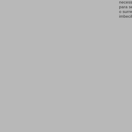
necess
para s
o surr
imbecil