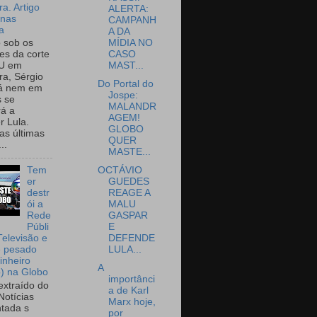
a. Artigo
ALERTA:
onas
CAMPANH
a
A DA
MÍDIA NO
o sob os
CASO
tes da corte
MAST...
U em
a, Sérgio
Do Portal do
já nem em
Jospe:
 se
MALANDR
rá a
AGEM!
r Lula.
GLOBO
as últimas
QUER
..
MASTE...
OCTÁVIO
Tem
GUEDES
er
REAGE A
destr
MALU
ói a
GASPAR
Rede
E
Públi
DEFENDE
Televisão e
LULA...
e pesado
inheiro
A
o) na Globo
importânci
extraído do
a de Karl
Notícias
Marx hoje,
tada s
por