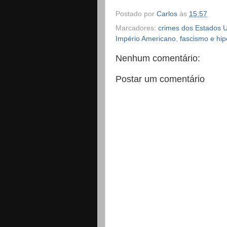
Postado por
Carlos
às
15:57
Marcadores:
crimes dos Estados 
Império Americano
,
fascismo e hi
Nenhum comentário:
Postar um comentário