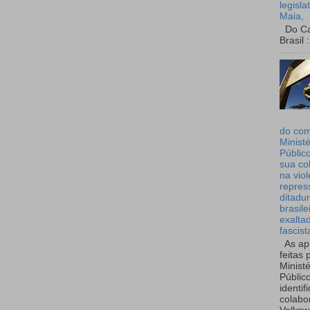
legisla
Maia,
Do Can
Brasil :
do co
Ministé
Públic
sua co
na viol
repres
ditadur
brasile
exalta
fascist
As ap
feitas 
Ministé
Públic
identif
colabo