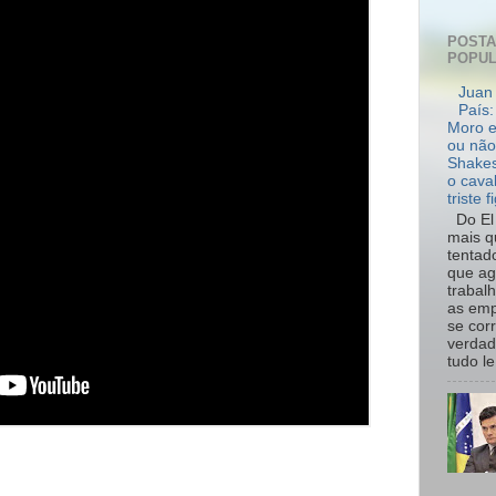
POST
POPU
Juan 
País:
Moro e
ou não
Shakes
o cava
triste f
Do El 
mais q
tentad
que ag
trabal
as emp
se cor
verdad
tudo le.