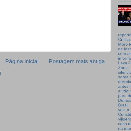
report
Critica
Moro t
de faz
com a
inform
Página inicial
Postagem mais antiga
Lava J
Zanin. 
silênc
)
sobre 
derret
antes 
ajudou
para de
Democ
Brasil
vez, a
Consti
vilipe
caso d
na me