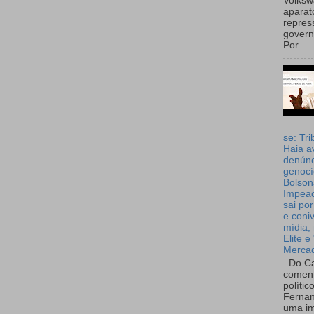
Volks
aparat
repres
governo
Por ...
se: Tri
Haia a
denúnc
genocí
Bolson
Impea
sai por
e coni
mídia, 
Elite e
Merca
Do Ca
coment
polític
Fernan
uma im