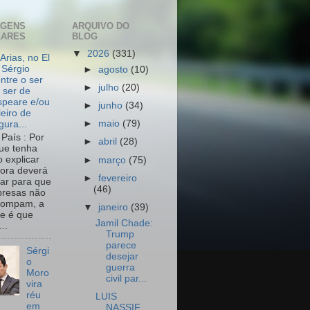
AGENS
ARQUIVO DO
LARES
BLOG
▼
2026
(331)
Arias, no El
 Sérgio
►
agosto
(10)
ntre o ser
►
julho
(20)
 ser de
peare e/ou
►
junho
(34)
leiro de
►
maio
(79)
igura...
País : Por
►
abril
(28)
ue tenha
o explicar
►
março
(75)
ora deverá
►
fevereiro
har para que
(46)
resas não
rompam, a
▼
janeiro
(39)
e é que
Jamil Chade:
..
Trump
parece
Sérgi
desejar
o
guerra
Moro
civil par...
vira
réu
LUIS
em
NASSIF