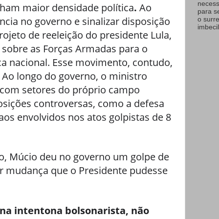
necess
nham maior densidade política
.
Ao
para s
cia no governo e sinalizar disposição
o surr
imbecil
rojeto de reeleição do presidente Lula,
 sobre as Forças Armadas para o
ica nacional. Esse movimento, contudo,
 Ao longo do governo, o ministro
 com setores do próprio campo
osições controversas, como a defesa
aos envolvidos nos atos golpistas de 8
ão, Múcio deu no governo um golpe de
r mudança que o Presidente pudesse
na intentona bolsonarista, não