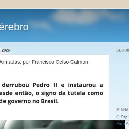
érebro
 2026
SEGUI
s Armadas, por Francisco Celso Calmon
 derrubou Pedro II e instaurou a
desde então, o signo da tutela como
e governo no Brasil.
MINHA
O Espi
Para A