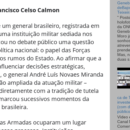
Genebr
deBaj
ancisco Celso Calmon
Teixeir
" Post
holofo
 um general brasileiro, registrada em
da ON
Genebr
uma instituição militar sediada nos
Moro 
cou no debate público uma questão
sonhos
atreve
olítica nacional: o papel das Forças
prende
Mas, n
os rumos do Estado. Ao afirmar que a
duas s.
nfluenciar decisões estratégicas,
as, o general André Luís Novaes Miranda
ão ampliada da atuação militar –
diretamente com a tradição de tutela
e marcou sucessivos momentos da
ca de 
invest
brasileira.
(com d
públic
Vídeo 
rças Armadas ocuparam um lugar
Canal 
Comen