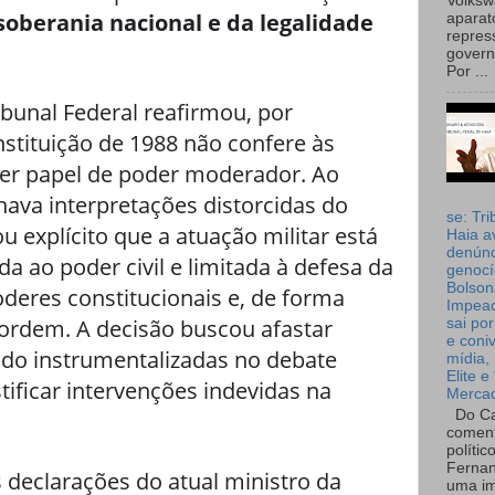
Volks
soberania nacional e da legalidade
aparat
repres
governo
Por ...
bunal Federal reafirmou, por
stituição de 1988 não confere às
er papel de poder moderador. Ao
nava interpretações distorcidas do
se: Tri
ou explícito que a atuação militar está
Haia a
denúnc
a ao poder civil e limitada à defesa da
genocí
Bolson
poderes constitucionais e, de forma
Impea
a ordem. A decisão buscou afastar
sai por
e coni
ndo instrumentalizadas no debate
mídia, 
Elite e
stificar intervenções indevidas na
Merca
Do Ca
coment
polític
Fernan
 declarações do atual ministro da
uma im