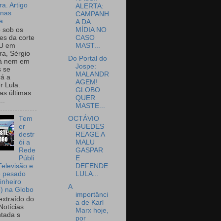
a. Artigo
ALERTA:
onas
CAMPANH
a
A DA
MÍDIA NO
o sob os
CASO
tes da corte
MAST...
U em
a, Sérgio
Do Portal do
já nem em
Jospe:
 se
MALANDR
rá a
AGEM!
r Lula.
GLOBO
as últimas
QUER
..
MASTE...
OCTÁVIO
Tem
GUEDES
er
REAGE A
destr
MALU
ói a
GASPAR
Rede
E
Públi
DEFENDE
Televisão e
LULA...
e pesado
inheiro
A
o) na Globo
importânci
extraído do
a de Karl
Notícias
Marx hoje,
tada s
por