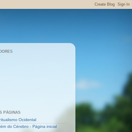
DORES
S PÁGINAS
ritualismo Ocidental
lém do Cérebro - Página inicial