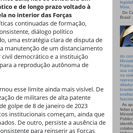
legisla
ico e de longo prazo voltado à
Maia,
Do Can
la no interior das Forças
Brasil :
íticas continuadas de formação,
onsistente, diálogo político
o, uma estratégia clara de disputa de
oi a manutenção de um distanciamento
 civil democrático e a instituição
do co
Ministé
o para a reprodução autônoma de
Públic
sua co
na viol
repres
ditadur
rnou esse limite ainda mais visível. De
brasile
exalta
zação de militares de alta patente
fascist
 de golpe de 8 de janeiro de 2023
As ap
feitas 
cos institucionais começam, ainda que
Ministé
Públic
mados. De outro, persiste a ausência de
identif
colabo
onsistente para reinserir as Forças