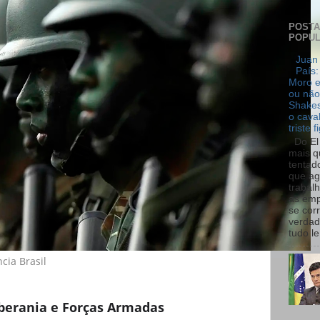
POST
POPU
Juan 
País:
Moro e
ou não
Shakes
o cava
triste f
Do El 
mais q
tentad
que ag
trabal
as emp
se cor
verdad
tudo le.
cia Brasil
oberania e Forças Armadas