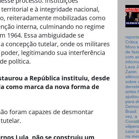
nesse processo. Instituições
territorial e à integridade nacional,
, reiteradamente mobilizadas como
enção interna, culminando no regime
 em 1964. Essa ambiguidade se
report
Critica
ma concepção tutelar, onde os militares
Moro t
poder, legitimando sua interferência
de faz
com a
de política.
inform
Lava J
Zanin. 
staurou a República instituiu, desde
silênc
sobre 
ela como marca da nova forma de
derret
antes 
ajudou
para de
Democ
não foram capazes de desmontar
Brasil
vez, a
tutelar.
Consti
vilipe
caso d
ernos Lula, não se construiu um
na me