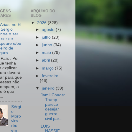
AGENS
ARQUIVO DO
LARES
BLOG
▼
2026
(328)
Arias, no El
 Sérgio
►
agosto
(7)
ntre o ser
►
julho
(20)
 ser de
peare e/ou
►
junho
(34)
leiro de
►
maio
(79)
igura...
País : Por
►
abril
(28)
ue tenha
o explicar
►
março
(75)
ora deverá
►
fevereiro
har para que
(46)
resas não
rompam, a
▼
janeiro
(39)
e é que
Jamil Chade:
..
Trump
parece
Sérgi
desejar
o
guerra
Moro
civil par...
vira
réu
LUIS
em
NASSIF