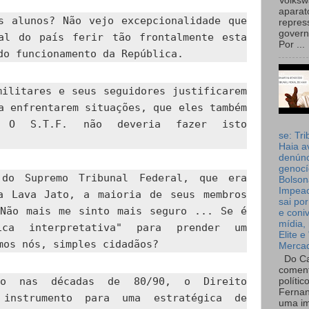
Volks
aparat
s alunos? Não vejo excepcionalidade que
repres
governo
al do país ferir tão frontalmente esta
Por ...
do funcionamento da República.
militares e seus seguidores justificarem
a enfrentarem situações, que eles também
s. O S.T.F. não deveria fazer isto
se: Tri
Haia a
denúnc
genocí
do Supremo Tribunal Federal, que era
Bolson
Impea
a Lava Jato, a maioria de seus membros
sai por
 Não mais me sinto mais seguro ... Se é
e coni
mídia, 
ica interpretativa" para prender um
Elite e
mos nós, simples cidadãos?
Merca
Do Ca
coment
mo nas décadas de 80/90, o Direito
polític
Fernan
 instrumento para uma estratégica de
uma im