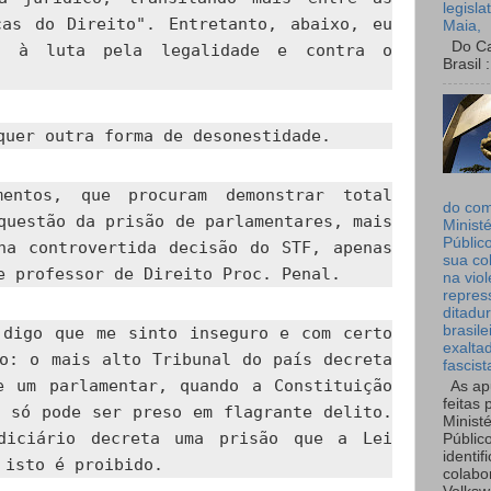
legisla
cas do Direito". Entretanto, abaixo, eu
Maia,
Do Can
o à luta pela legalidade e contra o
Brasil :
quer outra forma de desonestidade.
mentos, que procuram demonstrar total
do co
questão da prisão de parlamentares, mais
Ministé
Públic
na controvertida decisão do STF, apenas
sua co
e professor de Direito Proc. Penal.
na viol
repres
ditadur
brasile
 digo que me sinto inseguro e com certo
exalta
do: o mais alto Tribunal do país decreta
fascist
e um parlamentar, quando a Constituição
As ap
feitas 
e só pode ser preso em flagrante delito.
Ministé
diciário decreta uma prisão que a Lei
Públic
identif
 isto é proibido.
colabo