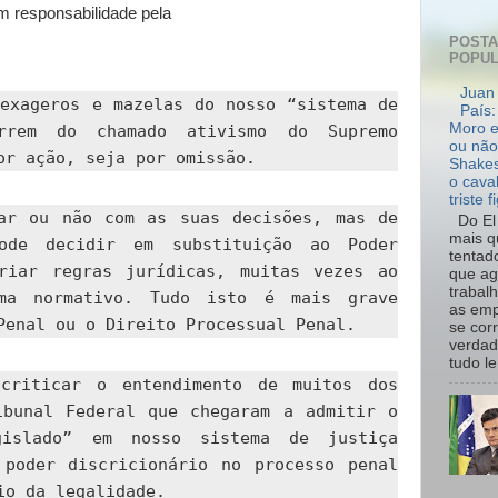
POST
POPU
Juan 
 exageros e mazelas do nosso “sistema de
País:
Moro e
orrem do chamado ativismo do Supremo
ou não
or ação, seja por omissão.
Shakes
o cava
triste f
ar ou não com as suas decisões, mas de
Do El 
mais q
ode decidir em substituição ao Poder
tentad
riar regras jurídicas, muitas vezes ao
que ag
trabal
ma normativo. Tudo isto é mais grave
as emp
Penal ou o Direito Processual Penal.
se cor
verdad
tudo le.
 criticar o entendimento de muitos dos
ibunal Federal que chegaram a admitir o
gislado” em nosso sistema de justiça
 poder discricionário no processo penal
io da legalidade.