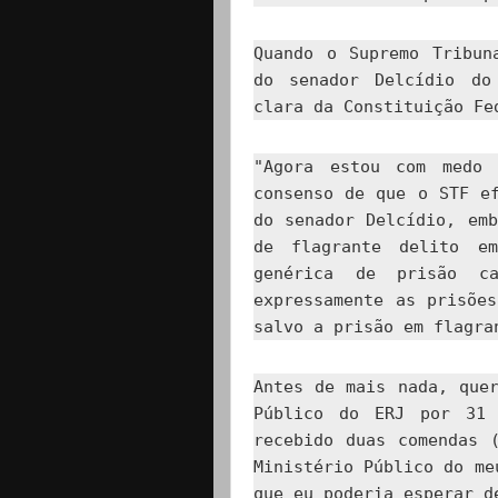
Quando o Supremo Tribun
do senador Delcídio do
clara da Constituição Fe
"Agora estou com medo 
consenso de que o STF e
do senador Delcídio, em
de flagrante delito e
genérica de prisão ca
expressamente as prisõe
salvo a prisão em flagra
Antes de mais nada, que
Público do ERJ por 31 
recebido duas comendas 
Ministério Público do me
que eu poderia esperar d