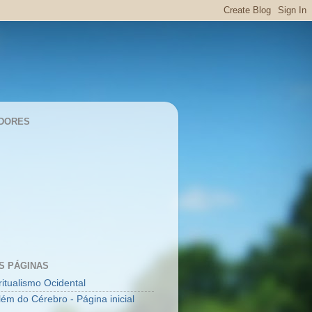
DORES
S PÁGINAS
ritualismo Ocidental
lém do Cérebro - Página inicial