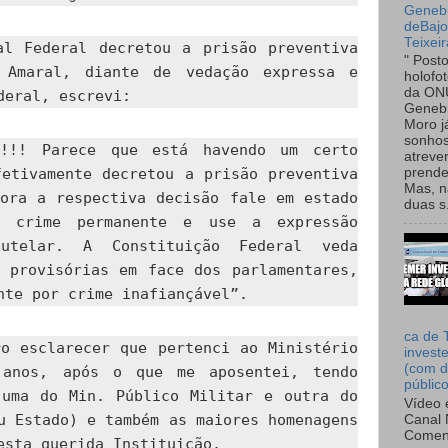
Genebr
deBaj
Teixeir
al Federal decretou a prisão preventiva
" Post
 Amaral, diante de vedação expressa e
holofo
da ON
deral, escrevi:
Genebr
Moro 
sonhos
!!! Parece que está havendo um certo
atreve
fetivamente decretou a prisão preventiva
prende
Mas, n
bora a respectiva decisão fale em estado
duas s.
m crime permanente e use a expressão
utelar. A Constituição Federal veda
s provisórias em face dos parlamentares,
nte por crime inafiançável”.
ca de 
ro esclarecer que pertenci ao Ministério
invest
(com d
anos, após o que me aposentei, tendo
públic
(uma do Min. Público Militar e outra do
Vídeo 
u Estado) e também as maiores homenagens
Canal 
Comen
esta querida Instituição.