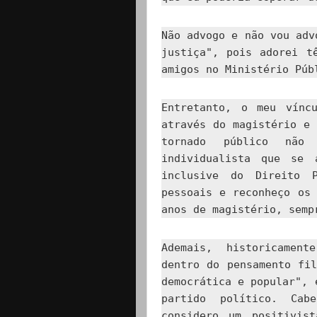
Não advogo e não vou adv
justiça", pois adorei t
amigos no Ministério Púb
Entretanto, o meu vínc
através do magistério e
tornado público não
individualista que se 
inclusive do Direito 
pessoais e reconheço os
anos de magistério, semp
Ademais, historicament
dentro do pensamento fi
democrática e popular", 
partido político. Cab
considero um positivis