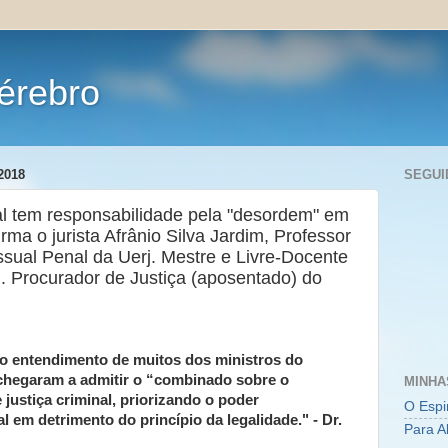
érebro
2018
SEGUI
l tem responsabilidade pela "desordem" em
rma o jurista Afrânio Silva Jardim, Professor
ssual Penal da Uerj. Mestre e Livre-Docente
). Procurador de Justiça (aposentado) do
r o entendimento de muitos dos ministros do
chegaram a admitir o “combinado sobre o
MINHA
justiça criminal, priorizando o poder
O Espi
l em detrimento do princípio da legalidade." - Dr.
Para A