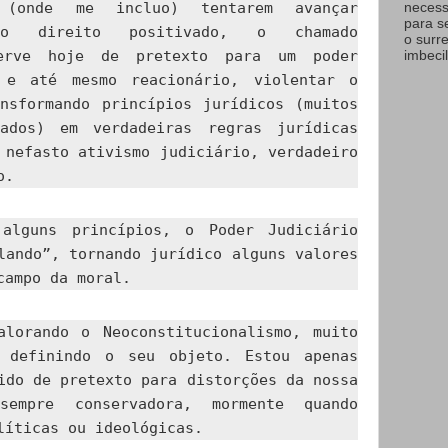
 (onde me incluo) tentarem avançar
necess
para s
do direito positivado, o chamado
o surr
serve hoje de pretexto para um poder
imbecil
, e até mesmo reacionário, violentar o
ansformando princípios jurídicos (muitos
nados) em verdadeiras regras jurídicas
 nefasto ativismo judiciário, verdadeiro
o.
 alguns princípios, o Poder Judiciário
lando”, tornando jurídico alguns valores
campo da moral.
alorando o Neoconstitucionalismo, muito
u definindo o seu objeto. Estou apenas
ido de pretexto para distorções da nossa
sempre conservadora, mormente quando
líticas ou ideológicas.