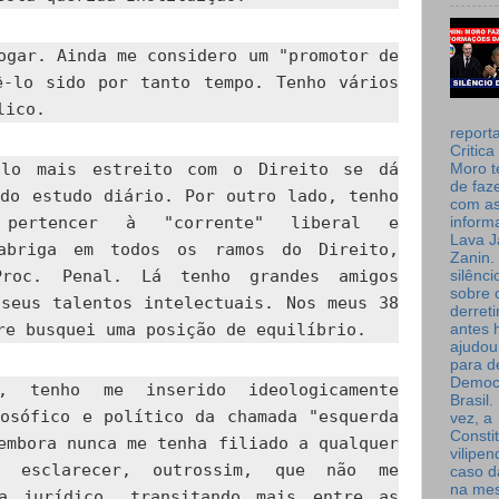
ogar. Ainda me considero um "promotor de
ê-lo sido por tanto tempo. Tenho vários
lico.
report
Critica
ulo mais estreito com o Direito se dá
Moro t
de faz
 do estudo diário. Por outro lado, tenho
com a
 pertencer à "corrente" liberal e
inform
Lava J
abriga em todos os ramos do Direito,
Zanin. 
Proc. Penal. Lá tenho grandes amigos
silênc
sobre 
 seus talentos intelectuais. Nos meus 38
derret
re busquei uma posição de equilíbrio.
antes 
ajudou
para de
Democ
e, tenho me inserido ideologicamente
Brasil
losófico e político da chamada "esquerda
vez, a
Consti
embora nunca me tenha filiado a qualquer
vilipe
e esclarecer, outrossim, que não me
caso d
na me
ta jurídico, transitando mais entre as