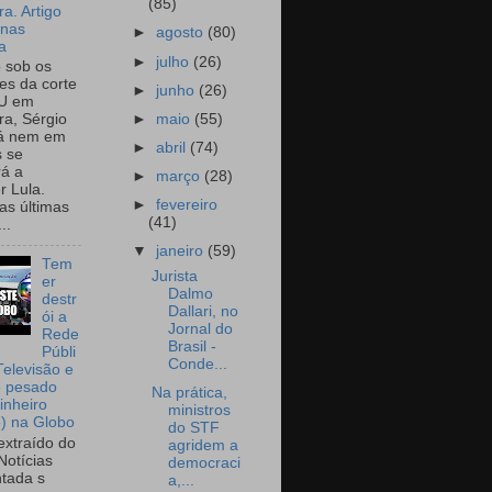
(85)
a. Artigo
onas
►
agosto
(80)
a
►
julho
(26)
o sob os
tes da corte
►
junho
(26)
U em
►
maio
(55)
a, Sérgio
já nem em
►
abril
(74)
 se
rá a
►
março
(28)
r Lula.
►
fevereiro
as últimas
(41)
..
▼
janeiro
(59)
Tem
Jurista
er
Dalmo
destr
Dallari, no
ói a
Jornal do
Rede
Brasil -
Públi
Conde...
Televisão e
e pesado
Na prática,
inheiro
ministros
o) na Globo
do STF
extraído do
agridem a
Notícias
democraci
tada s
a,...