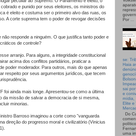
Volks
lugar peculiar ao Supremo. O Parlamento é eleito, o
aparat
cobrado e punido por seus eleitores, os ministros do
repres
a é eleito e costuma ser o primeiro alvo das ruas, os
governo
o. A corte suprema tem o poder de revogar decisões
Por ...
e não responde a ninguém. O que justifica tanto poder e
ráticos de controle?
sse arranjo. Para alguns, a integridade constitucional
se: Tri
ar acima dos conflitos partidários, praticar a
Haia a
 de poder moderador. Para outros, mais do que apenas
denúnc
irar respeito por seus argumentos jurídicos, que tecem
genocí
Bolson
urisprudência.
Impea
sai por
 foi ainda mais longe. Apresentou-se como a última
e coni
do da missão de salvar a democracia de si mesma,
mídia, 
Elite e
cluir minorias.
Merca
Do Ca
ministro Barroso imaginou a corte como "vanguarda
coment
 na direção do progresso moral e civilizatório (Vinicius
polític
1).
Fernan
uma im