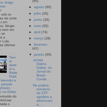
(85)
a. Artigo
onas
►
agosto
(80)
a
►
julho
(26)
o sob os
tes da corte
►
junho
(26)
U em
►
maio
(55)
a, Sérgio
já nem em
►
abril
(74)
 se
rá a
►
março
(28)
r Lula.
►
fevereiro
as últimas
(41)
..
▼
janeiro
(59)
Tem
Jurista
er
Dalmo
destr
Dallari, no
ói a
Jornal do
Rede
Brasil -
Públi
Conde...
Televisão e
e pesado
Na prática,
inheiro
ministros
o) na Globo
do STF
extraído do
agridem a
Notícias
democraci
tada s
a,...