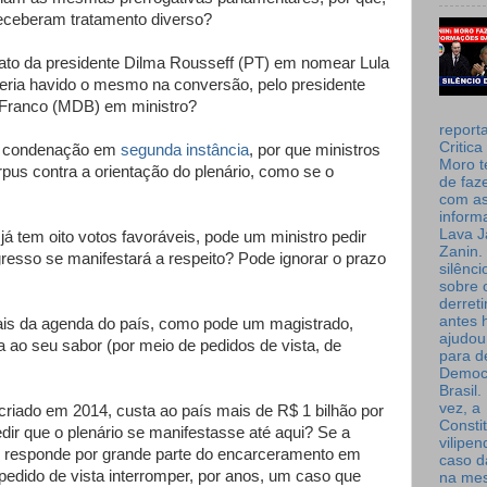
receberam tratamento diverso?
 ato da presidente Dilma Rousseff (PT) em nomear Lula
teria havido o mesmo na conversão, pelo presidente
 Franco (MDB) em ministro?
report
Critica
ós condenação em
segunda instância
, por que ministros
Moro t
us contra a orientação do plenário, como se o
de faz
com a
inform
Lava J
já tem oito votos favoráveis, pode um ministro pedir
Zanin. 
resso se manifestará a respeito? Pode ignorar o prazo
silênc
sobre 
derret
antes 
ais da agenda do país, como pode um magistrado,
ajudou
a ao seu sabor (por meio de pedidos de vista, de
para de
Democ
Brasil
vez, a
 criado em 2014, custa ao país mais de R$ 1 bilhão por
Consti
ir que o plenário se manifestasse até aqui? Se a
vilipe
as responde por grande parte do encarceramento em
caso d
edido de vista interromper, por anos, um caso que
na me