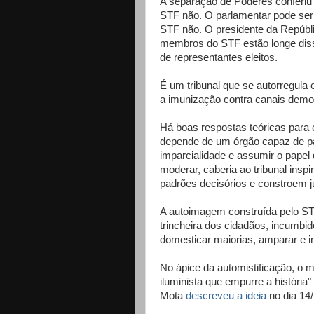
A separação de Poderes conferiu 
STF não. O parlamentar pode ser 
STF não. O presidente da Repúblic
membros do STF estão longe diss
de representantes eleitos.
É um tribunal que se autorregula 
a imunização contra canais democ
Há boas respostas teóricas para e
depende de um órgão capaz de pair
imparcialidade e assumir o papel
moderar, caberia ao tribunal insp
padrões decisórios e constroem j
A autoimagem construída pelo STF
trincheira dos cidadãos, incumbi
domesticar maiorias, amparar e in
No ápice da automistificação, o 
iluminista que empurre a história"
Mota
descreveu a ideia
no dia 14/