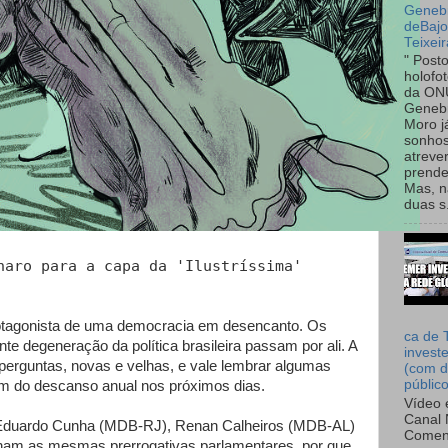
Genebr
deBaj
Teixeir
" Post
holofo
da ON
Genebr
Moro 
sonhos
atreve
prende
Mas, n
duas s.
naro para a capa da 'Ilustríssima'
rotagonista de uma democracia em desencanto. Os
ca de 
te degeneração da política brasileira passam por ali. A
invest
perguntas, novas e velhas, e vale lembrar algumas
(com d
públic
tem do descanso anual nos próximos dias.
Vídeo 
Canal 
 Eduardo Cunha (MDB-RJ), Renan Calheiros (MDB-AL)
Comen
am as mesmas prerrogativas parlamentares, por que,