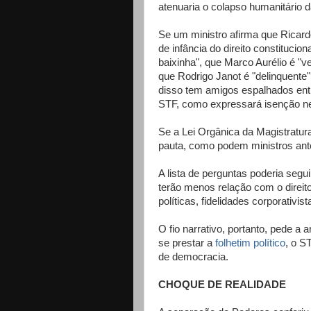
atenuaria o colapso humanitário 
Se um ministro afirma que Ricar
de infância do direito constitucio
baixinha", que Marco Aurélio é "ve
que Rodrigo Janot é "delinquente" 
disso tem amigos espalhados entr
STF, como expressará isenção n
Se a Lei Orgânica da Magistratur
pauta, como podem ministros ant
A lista de perguntas poderia segu
terão menos relação com o direit
políticas, fidelidades corporativis
O fio narrativo, portanto, pede a 
se prestar a
folhetim político
, o S
de democracia.
CHOQUE DE REALIDADE