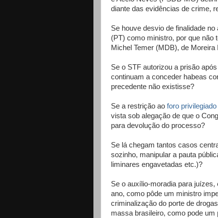
diante das evidências de crime, 
Se houve desvio de finalidade no
(PT) como ministro, por que não 
Michel Temer (MDB), de Moreira
Se o STF autorizou a prisão ap
continuam a conceder habeas corp
precedente não existisse?
Se a restrição ao
foro privilegiado
vista sob alegação de que o Cong
para devolução do processo?
Se lá chegam tantos casos centr
sozinho, manipular a pauta públic
liminares engavetadas etc.)?
Se o auxílio-moradia para juízes,
ano, como pôde um ministro imped
criminalização do porte de drog
massa brasileiro, como pode um p