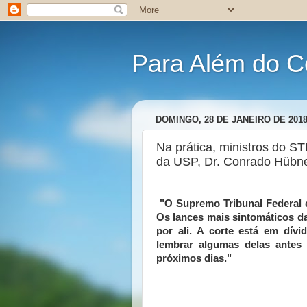
Para Além do C
DOMINGO, 28 DE JANEIRO DE 201
Na prática, ministros do S
da USP, Dr. Conrado Hübn
 "O Supremo Tribunal Federal é protagonista de uma democracia em desencanto. 
Os lances mais sintomáticos da
por ali. A corte está em dívi
lembrar algumas delas antes 
próximos dias."