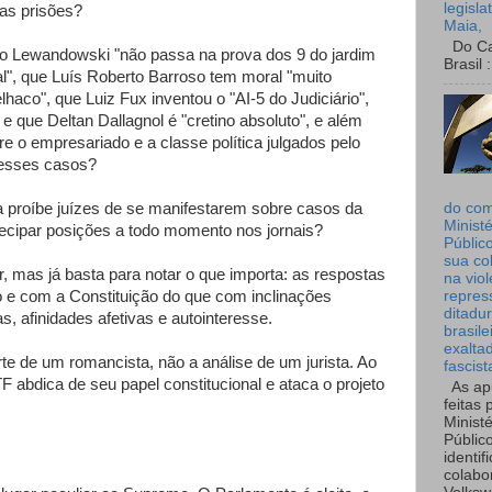
legisla
das prisões?
Maia,
Do Can
do Lewandowski "não passa na prova dos 9 do jardim
Brasil :
nal", que Luís Roberto Barroso tem moral "muito
lhaco", que Luiz Fux inventou o "AI-5 do Judiciário",
e que Deltan Dallagnol é "cretino absoluto", e além
e o empresariado e a classe política julgados pelo
esses casos?
a proíbe juízes de se manifestarem sobre casos da
do co
Ministé
ecipar posições a todo momento nos jornais?
Públic
sua co
ir, mas já basta para notar o que importa: as respostas
na viol
o e com a Constituição do que com inclinações
repres
ditadur
tas, afinidades afetivas e autointeresse.
brasile
exalta
arte de um romancista, não a análise de um jurista. Ao
fascist
TF abdica de seu papel constitucional e ataca o projeto
As ap
feitas 
Ministé
Públic
identif
colabo