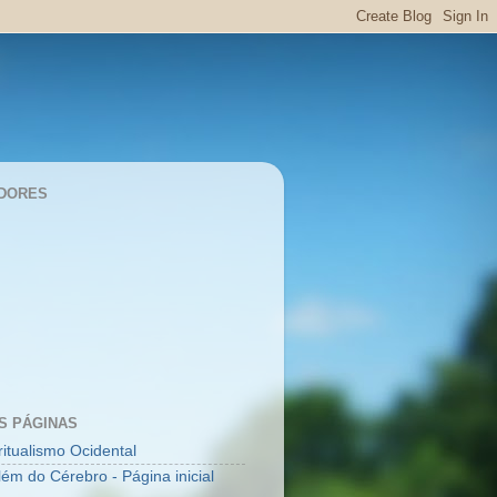
DORES
S PÁGINAS
ritualismo Ocidental
lém do Cérebro - Página inicial