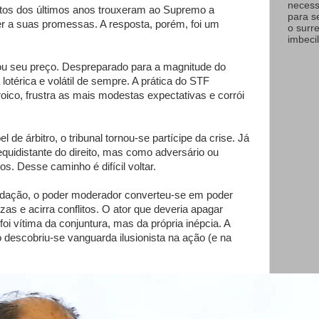
necess
reitos dos últimos anos trouxeram ao Supremo a
para s
er a suas promessas. A resposta, porém, foi um
o surr
imbecil
ou seu preço. Despreparado para a magnitude do
 lotérica e volátil de sempre. A prática do STF
eroico, frustra as mais modestas expectativas e corrói
 de árbitro, o tribunal tornou-se partícipe da crise. Já
equidistante do direito, mas como adversário ou
os. Desse caminho é difícil voltar.
adação, o poder moderador converteu-se em poder
ezas e acirra conflitos. O ator que deveria apagar
foi vítima da conjuntura, mas da própria inépcia. A
 descobriu-se vanguarda ilusionista na ação (e na