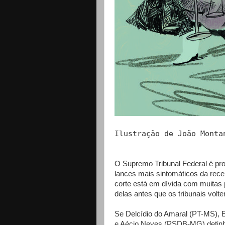
Ilustração de João Monta
O Supremo Tribunal Federal é p
lances mais sintomáticos da recen
corte está em dívida com muitas 
delas antes que os tribunais vol
Se Delcídio do Amaral (PT-MS),
e Aécio Neves (PSDB-MG) detinh