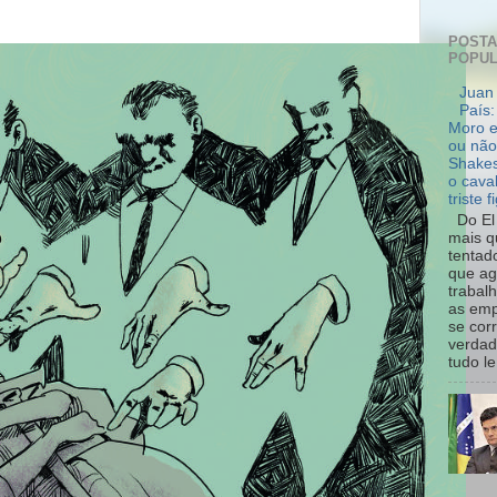
POST
POPU
Juan 
País:
Moro e
ou não
Shakes
o cava
triste f
Do El 
mais q
tentad
que ag
trabal
as emp
se cor
verdad
tudo le.