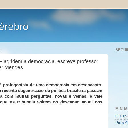
érebro
8
SEGUI
TF agridem a democracia, escreve professor
er Mendes
 recente degeneração da política brasileira passam 
da com muitas perguntas, novas e velhas, e vale 
que os tribunais voltem do descanso anual nos 
MINHA
O Espi
Para A