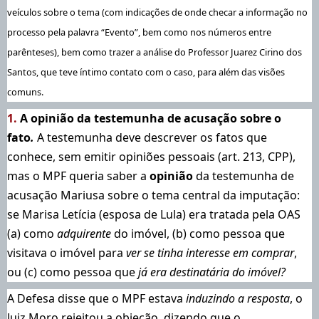
veículos sobre o tema (com indicações de onde checar a informação no
processo pela palavra “Evento”, bem como nos números entre
parênteses), bem como trazer a análise do Professor Juarez Cirino dos
Santos, que teve íntimo contato com o caso, para além das visões
comuns.
1.
A opinião da testemunha de acusação sobre o
fato
.
A testemunha deve descrever os fatos que
conhece, sem emitir opiniões pessoais (art. 213, CPP),
mas o MPF queria saber a
opinião
da testemunha de
acusação Mariusa sobre o tema central da imputação:
se Marisa Letícia (esposa de Lula) era tratada pela OAS
(a) como
adquirente
do imóvel, (b) como pessoa que
visitava o imóvel para
ver se tinha interesse em comprar
,
ou (c) como pessoa que
já era destinatária do imóvel?
A Defesa disse que o MPF estava
induzindo a resposta
, o
Juiz Moro rejeitou a objeção, dizendo que o