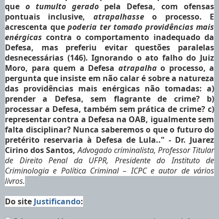
que
o tumulto gerado
pela Defesa, com ofensas
pontuais inclusive,
atrapalhasse
o processo. E
acrescenta que
poderia
ter tomado
providências mais
enérgicas
contra o comportamento inadequado da
Defesa, mas preferiu evitar questões paralelas
desnecessárias (146). Ignorando o ato falho do Juiz
Moro, para quem a Defesa
atrapalha
o processo, a
pergunta que insiste em não calar é sobre a natureza
das providências mais enérgicas não tomadas: a)
prender a Defesa, sem flagrante de crime? b)
processar a Defesa, também sem prática de crime? c)
representar contra a Defesa na OAB, igualmente sem
falta disciplinar? Nunca saberemos o que o futuro do
pretérito reservaria à Defesa de Lula.
." - Dr. Juarez
Cirino dos Santos,
Advogado criminalista, Professor Titular
de Direito Penal da UFPR, Presidente do Instituto de
Criminologia e Política Criminal – ICPC e autor de vários
livros.
Do site
Justificando
: