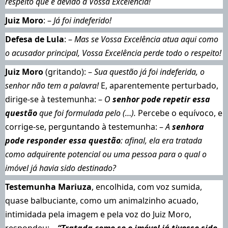
respeito que é devido à Vossa Excelência!
Juiz Moro
: –
Já foi indeferido!
Defesa de Lula
: –
Mas se Vossa Excelência atua aqui como
o acusador principal, Vossa Excelência perde todo o respeito!
Juiz Moro
(gritando): –
Sua questão já foi indeferida, o
senhor não tem a palavra!
E, aparentemente perturbado,
dirige-se à testemunha: –
O
senhor pode repetir essa
questão
que foi formulada pelo (…).
Percebe o equívoco, e
corrige-se, perguntando à testemunha: –
A
senhora
pode responder essa questão
: afinal, ela era tratada
como adquirente potencial ou uma pessoa para o qual o
imóvel já havia sido destinado?
Testemunha Mariuza
, encolhida, com voz sumida,
quase balbuciante, como um animalzinho acuado,
intimidada pela imagem e pela voz do Juiz Moro,
respondeu: –
“Tratada como se o imóvel já tivesse sido