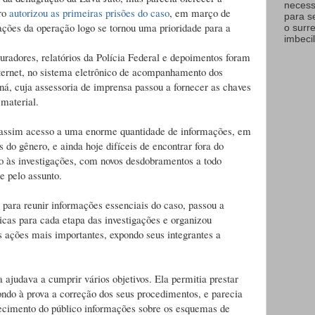
necess
oro
autorizou as primeiras prisões do caso
, em março de
para s
ações da operação logo se tornou uma prioridade para a
o surr
imbecil
uradores, relatórios da Polícia Federal e depoimentos foram
nternet, no sistema eletrônico de acompanhamento dos
ná, cuja assessoria de imprensa passou a fornecer as chaves
material.
m assim acesso a uma enorme quantidade de informações, em
 do gênero, e ainda hoje difíceis de encontrar fora do
o às investigações, com novos desdobramentos a todo
e pelo assunto.
 para reunir informações essenciais do caso, passou a
icas para cada etapa das investigações e organizou
as ações mais importantes, expondo seus integrantes a
a ajudava a cumprir vários objetivos. Ela permitia prestar
pondo à prova a correção dos seus procedimentos, e parecia
hecimento do público informações sobre os esquemas de