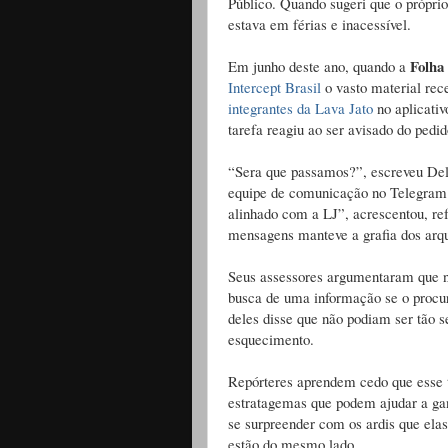
Público. Quando sugeri que o próprio
estava em férias e inacessível.
Folha
Em junho deste ano, quando a
Intercept Brasil
o vasto material re
integrantes da Lava Jato
no aplicativ
tarefa reagiu ao ser avisado do pedi
“Sera que passamos?”, escreveu Del
equipe de comunicação no Telegram.
alinhado com a LJ”, acrescentou, ref
mensagens manteve a grafia dos arqui
Seus assessores argumentaram que nã
busca de uma informação se o procura
deles disse que não podiam ser tão s
esquecimento.
Repórteres aprendem cedo que esse t
estratagemas que podem ajudar a gan
se surpreender com os ardis que ela
estão do mesmo lado.