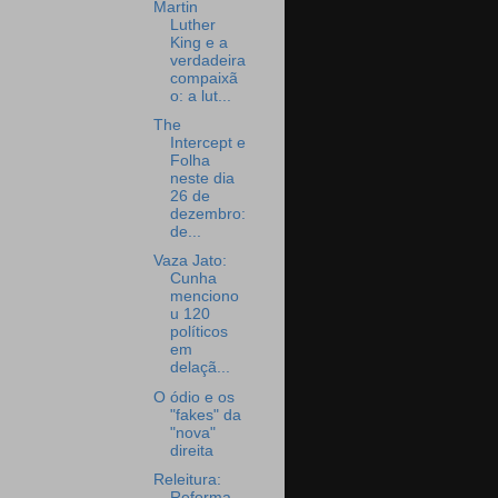
Martin
Luther
King e a
verdadeira
compaixã
o: a lut...
The
Intercept e
Folha
neste dia
26 de
dezembro:
de...
Vaza Jato:
Cunha
menciono
u 120
políticos
em
delaçã...
O ódio e os
"fakes" da
"nova"
direita
Releitura:
Reforma