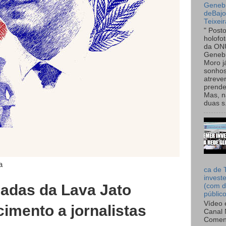
Genebr
deBaj
Teixeir
" Post
holofo
da ON
Genebr
Moro 
sonhos
atreve
prende
Mas, n
duas s.
a
ca de 
invest
adas da Lava Jato
(com d
públic
Vídeo 
imento a jornalistas
Canal 
Comen