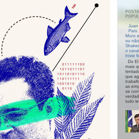
POST
POPU
Juan 
País:
Moro e
ou não
Shakes
o cava
triste f
Do El 
mais q
tentad
que ag
trabal
as emp
se cor
verdad
tudo le.