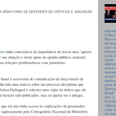
 MÍDIA PARA SE DEFENDER DE CRÍTICAS E ANGARIAR
report
Critica
Moro t
de faz
com a
ato
tinha consciência da importância de travar uma "guerra
inform
Lava J
 sua atuação e atrair apoio da opinião pública; material
Zanin. 
tra relações problemáticas com jornalistas.
silênc
sobre 
derret
antes 
banal à assessoria de comunicação da força-tarefa da
ajudou
ha lido uma notícia sobre um processo disciplinar que
para de
eltan Dallagnol e solicitei uma cópia da defesa que ele
Democ
Brasil
 haviam sido publicados, mas eu queria ver a íntegra.
vez, a
Consti
i que ela não tinha acesso às explicações do procurador,
vilipe
caso d
sigilosamente pela Corregedoria Nacional do Ministério
na me