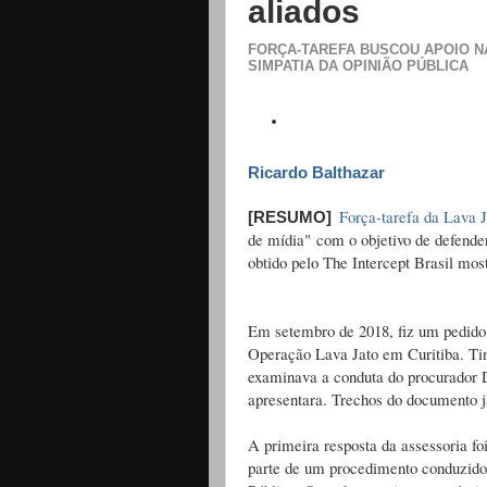
aliados
FORÇA-TAREFA BUSCOU APOIO NA
SIMPATIA DA OPINIÃO PÚBLICA
Ricardo Balthazar
Força-tarefa da Lava J
[RESUMO]
de mídia" com o objetivo de defender
obtido pelo The Intercept Brasil mos
Em setembro de 2018, fiz um pedido 
Operação Lava Jato em Curitiba. Tin
examinava a conduta do procurador D
apresentara. Trechos do documento já
A primeira resposta da assessoria fo
parte de um procedimento conduzido 