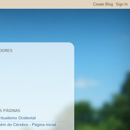
DORES
S PÁGINAS
ritualismo Ocidental
lém do Cérebro - Página inicial