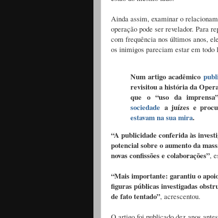
Ainda assim, examinar o relacionamen
operação pode ser revelador. Para r
com frequência nos últimos anos, el
os inimigos pareciam estar em todo l
Num artigo acadêmico
publ
revisitou a história da Ope
que o “uso da imprensa”
sociedade
a juízes e procu
estavam na sua mira
.
“A publicidade conferida às investi
potencial sobre o aumento da mass
novas confissões e colaborações”
, 
“Mais importante: garantiu o apoio
figuras públicas investigadas obstr
de fato tentado”
, acrescentou.
O artigo foi publicado dez anos ante