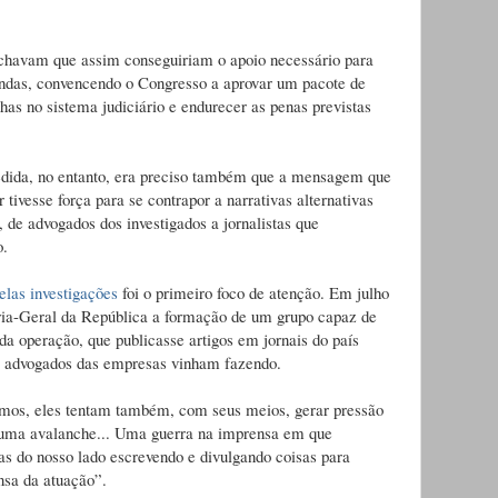
achavam que assim conseguiriam o apoio necessário para
ndas, convencendo o Congresso a aprovar um pacote de
has no sistema judiciário e endurecer as penas previstas
edida, no entanto, era preciso também que a mensagem que
tivesse força para se contrapor a narrativas alternativas
, de advogados dos investigados a jornalistas que
o.
elas investigações
foi o primeiro foco de atenção. Em julho
ria-Geral da República a formação de um grupo capaz de
a operação, que publicasse artigos em jornais do país
que advogados das empresas vinham fazendo.
mos, eles tentam também, com seus meios, gerar pressão
É uma avalanche... Uma guerra na imprensa em que
as do nosso lado escrevendo e divulgando coisas para
nsa da atuação”.