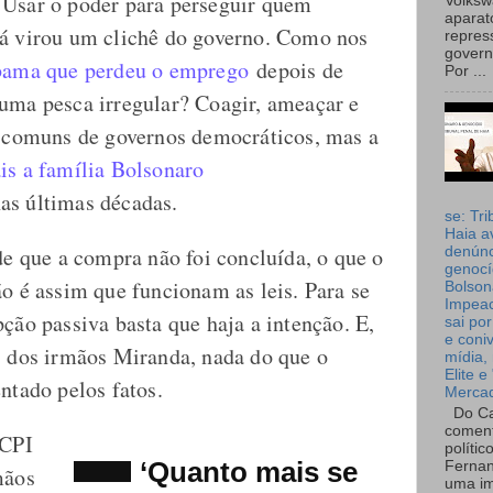
 Usar o poder para perseguir quem
Volks
aparat
já virou um clichê do governo. Como nos
repres
governo
Ibama que perdeu o emprego
depois de
Por ...
uma pesca irregular? Coagir, ameaçar e
s comuns de governos democráticos, mas a
is a família Bolsonaro
s últimas décadas.
se: Tri
Haia a
de que a compra não foi concluída, o que o
denúnc
genocí
o é assim que funcionam as leis. Para se
Bolson
Impea
ção passiva basta que haja a intenção. E,
sai por
e coni
s dos irmãos Miranda, nada do que o
mídia, 
Elite e
ntado pelos fatos.
Merca
Do Ca
coment
 CPI
polític
‘Quanto mais se
Fernan
mãos
uma im