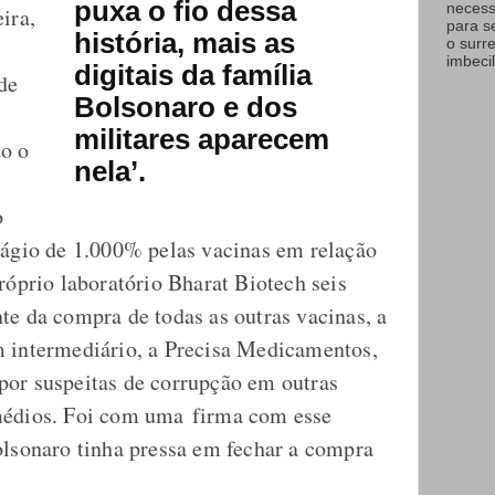
puxa o fio dessa
necess
ira,
para s
história, mais as
o surr
imbecil
digitais da família
de
Bolsonaro e dos
militares aparecem
do o
nela’.
o
 ágio de 1.000% pelas vacinas em relação
róprio laboratório Bharat Biotech seis
te da compra de todas as outras vacinas, a
 intermediário, a Precisa Medicamentos,
or suspeitas de corrupção em outras
médios. Foi com uma firma com esse
olsonaro tinha pressa em fechar a compra