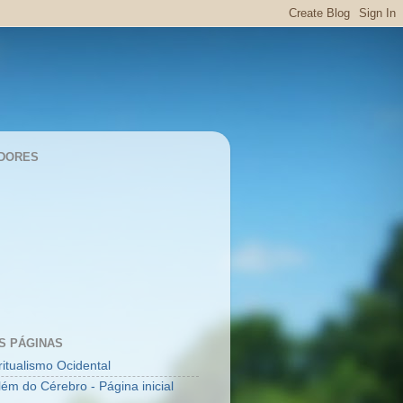
DORES
S PÁGINAS
ritualismo Ocidental
lém do Cérebro - Página inicial