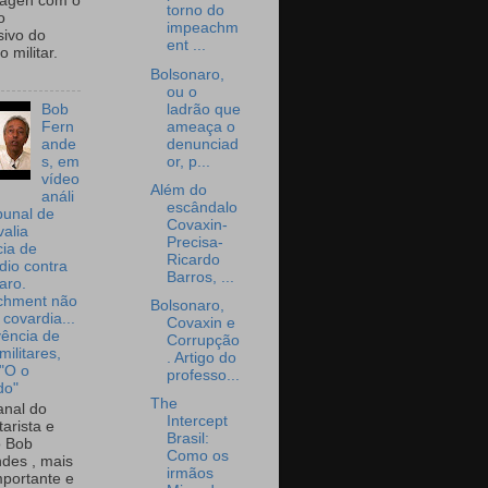
wagen com o
torno do
o
impeachm
sivo do
ent ...
 militar.
Bolsonaro,
ou o
ladrão que
Bob
ameaça o
Fern
denunciad
ande
or, p...
s, em
vídeo
Além do
análi
escândalo
bunal de
Covaxin-
valia
Precisa-
ia de
Ricardo
dio contra
Barros, ...
aro.
chment não
Bolsonaro,
 covardia...
Covaxin e
vência de
Corrupção
militares,
. Artigo do
 "O o
professo...
do"
The
nal do
Intercept
arista e
Brasil:
o Bob
Como os
des , mais
irmãos
portante e