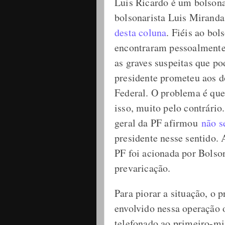
Luis Ricardo é um bolsona
bolsonarista Luis Mirand
desta coluna
. Fiéis ao bol
encontraram pessoalmente 
as graves suspeitas que p
presidente prometeu aos d
Federal. O problema é que
isso, muito pelo contrário.
geral da PF afirmou
não s
presidente nesse sentido.
PF foi acionada por Bolso
prevaricação.
Para piorar a situação, o 
envolvido nessa operação 
telefonado ao primeiro-mi