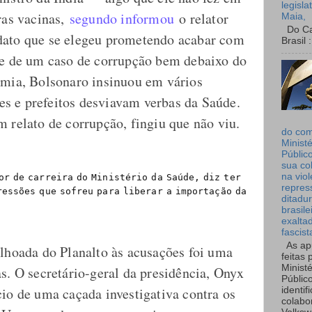
legisla
ras vacinas,
segundo informou
o relator
Maia,
Do Can
dato que se elegeu prometendo acabar com
Brasil :
te de um caso de corrupção bem debaixo do
emia, Bolsonaro insinuou em vários
s e prefeitos desviavam verbas da Saúde.
 relato de corrupção, fingiu que não viu.
do co
Ministé
Públic
sua co
na viol
or de carreira do Ministério da Saúde, diz ter
repres
ressões que sofreu para liberar a importação da
ditadur
brasile
exalta
fascist
As ap
alhoada do Planalto às acusações foi uma
feitas 
Ministé
s. O secretário-geral da presidência, Onyx
Públic
io de uma caçada investigativa contra os
identif
colabo