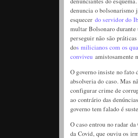
denunciantes do esquema.
denuncia o bolsonarismo 
esquecer
do servidor do 
multar Bolsonaro durante 
perseguir não são prática
do
s milicianos com os qua
conviveu
amistosamente na
O governo insiste no fato 
absolveria do caso. Mas nã
configurar crime de corrup
ao contrário das denúncia
governo tem falado é suste
O caso entrou no radar da
da Covid, que ouviu os ir