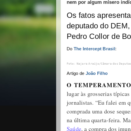
nem por algum mísero indíc
Os fatos apresenta
deputado do DEM, 
Pedro Collor de Bo
Do
The Intercept Brasil
:
Foto: Najara Araújo/Câmara dos Deputa
Artigo de
João Filho
O TEMPERAMENTO
lugar às grosserias típica
jornalistas. “Eu falei em 
comprada uma dose seque
na última quarta-feira. M
Saúde
, a compra dos imun