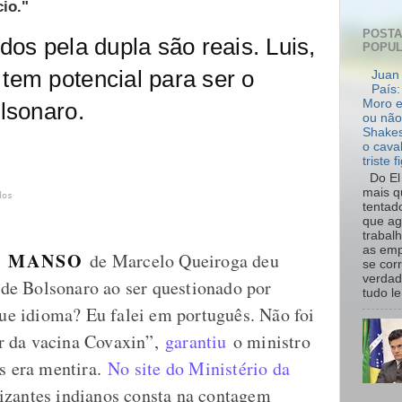
io."
POST
dos pela dupla são reais. Luis,
POPU
tem potencial para ser o
Juan 
País:
Moro e
lsonaro.
ou não
Shakes
o cava
triste f
Do El 
mais q
dos
tentad
que ag
trabal
as emp
 MANSO
de Marcelo Queiroga deu
se cor
verdad
s de Bolsonaro ao ser questionado por
tudo le.
que idioma? Eu falei em português. Não foi
r da vacina Covaxin”,
garantiu
o ministro
as era mentira.
No site do Ministério da
izantes indianos consta na contagem