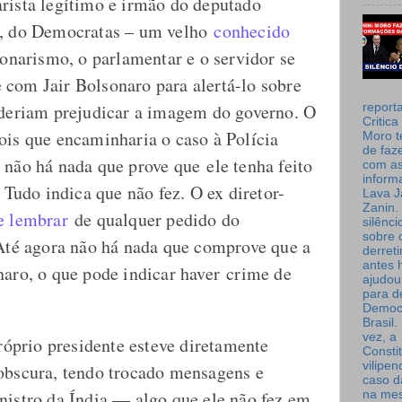
rista legítimo e irmão do deputado
a, do Democratas – um velho
conhecido
sonarismo, o parlamentar e o servidor se
com Jair Bolsonaro para alertá-lo sobre
oderiam prejudicar a imagem do governo. O
report
Critica
ois que encaminharia o caso à Polícia
Moro t
de faz
 não há nada que prove que ele tenha feito
com a
inform
 Tudo indica que não fez. O ex diretor-
Lava J
Zanin. 
e lembrar
de qualquer pedido do
silênc
sobre 
 Até agora não há nada que comprove que a
derret
antes 
naro, o que pode indicar haver crime de
ajudou
para de
Democ
Brasil
vez, a
próprio presidente esteve diretamente
Consti
vilipe
obscura, tendo trocado mensagens e
caso d
nistro da Índia — algo que ele não fez em
na me