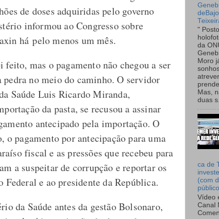
Genebr
lhões de doses adquiridas pelo governo
deBaj
Teixeir
istério informou ao Congresso sobre
" Post
axin há pelo menos um mês.
holofo
da ON
Genebr
Moro 
i feito, mas o pagamento não chegou a ser
sonhos
a pedra no meio do caminho. O servidor
atreve
prende
 da Saúde Luis Ricardo Miranda,
Mas, n
duas s.
mportação da pasta, se recusou a assinar
agamento antecipado pela importação. O
to, o pagamento por antecipação para uma
aíso fiscal e as pressões que recebeu para
am a suspeitar de corrupção e reportar os
ca de 
invest
o Federal e ao presidente da República.
(com d
públic
Vídeo 
ério da Saúde antes da gestão Bolsonaro,
Canal 
Comen