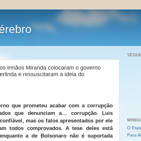
érebro
SEGUI
 os irmãos Miranda colocaram o governo
erlinda e ressuscitaram a ideia do
verno que prometeu acabar com a corrupção
iados que denunciam a… corrupção. Luis
onfiável, mas os fatos apresentados por ele
MINHA
ram todos comprovados. A tese deles está
O Espi
 enquanto a de Bolsonaro não é suportada
Para A