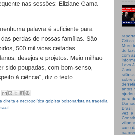
equente nas sessões: Eliziane Gama
nenhuma palavra é suficiente para
report
r das perdas de nossas famílias. São
Critica
Moro t
idos, 500 mil vidas ceifadas
de faz
com a
lanos, desejos e projetos. Meio milhão
inform
Lava J
ter sido poupadas, com bom-senso,
Zanin. 
silênc
eito à ciência", diz o texto.
sobre 
derret
antes 
ajudou
para de
 direita e necropolítica golpista bolsonarista na tragédia
Democ
rasil
Brasil
vez, a
Consti
vilipe
caso d
na me