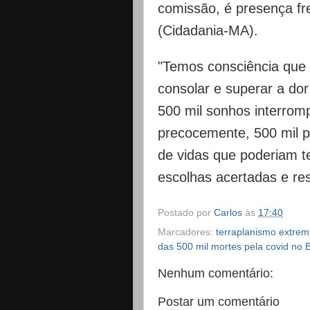
comissão, é presença fr
(Cidadania-MA).
"Temos consciência que 
consolar e superar a do
500 mil sonhos interromp
precocemente, 500 mil p
de vidas que poderiam 
escolhas acertadas e resp
Postado por
Carlos
às
17:40
Marcadores:
terraplanismo extrema
das 500 mil mortes pela covid no B
Nenhum comentário:
Postar um comentário