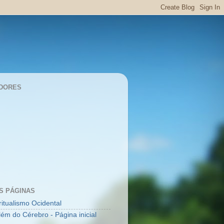
DORES
S PÁGINAS
ritualismo Ocidental
lém do Cérebro - Página inicial