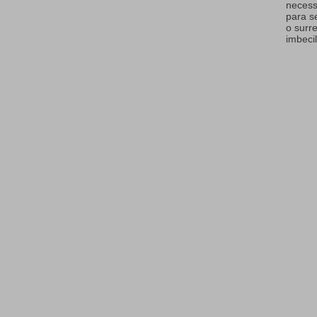
necess
para s
o surr
imbecil