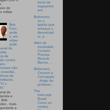
wagen com o
torno do
o
impeachm
sivo do
ent ...
 militar.
Bolsonaro,
ou o
ladrão que
Bob
ameaça o
Fern
denunciad
ande
or, p...
s, em
vídeo
Além do
análi
escândalo
bunal de
Covaxin-
valia
Precisa-
ia de
Ricardo
dio contra
Barros, ...
aro.
chment não
Bolsonaro,
 covardia...
Covaxin e
vência de
Corrupção
militares,
. Artigo do
 "O o
professo...
do"
The
nal do
Intercept
arista e
Brasil:
o Bob
Como os
des , mais
irmãos
portante e