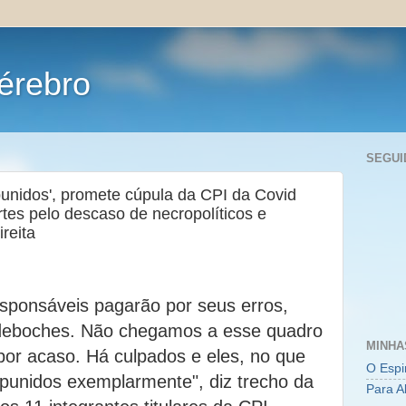
érebro
SEGUI
punidos', promete cúpula da CPI da Covid
tes pelo descaso de necropolíticos e
reita
sponsáveis pagarão por seus erros,
deboches. Não chegamos a esse quadro
MINHA
or acaso. Há culpados e eles, no que
O Espi
punidos exemplarmente", diz trecho da
Para A