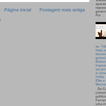
Volks
aparat
repres
Página inicial
Postagem mais antiga
governo
Por ...
)
se: Tri
Haia a
denúnc
genocí
Bolson
Impea
sai por
e coni
mídia, 
Elite e
Merca
Do Ca
coment
polític
Fernan
uma im