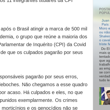
os 11 integrantes titulares da CPI
POST
POPU
Juan 
País:
após o Brasil atingir a marca de 500 mil
Moro e
ou não
demia, o grupo que reúne a maioria dos
Shakes
o cava
rlamentar de Inquérito (CPI) da Covid
triste f
Do El 
 de que os culpados pagarão por seus
mais q
tentad
que ag
trabal
as emp
se cor
sponsáveis pagarão por seus erros,
verdad
tudo le.
deboches. Não chegamos a esse quadro
or acaso. Há culpados e eles, no que
 punidos exemplarmente. Os crimes
 morticínios e os genocídios não se