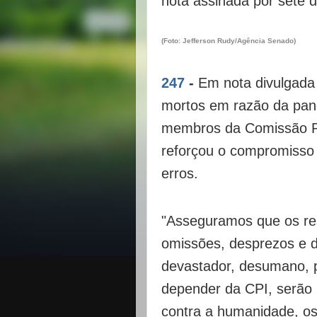
nota assinada por sete d
(Foto: Jefferson Rudy/Agência Senado)
247
-
Em nota divulgada 
mortos em razão da pan
membros da Comissão Pa
reforçou o compromisso
erros.
"Asseguramos que os re
omissões, desprezos e 
devastador, desumano, p
depender da CPI, serão
contra a humanidade, os