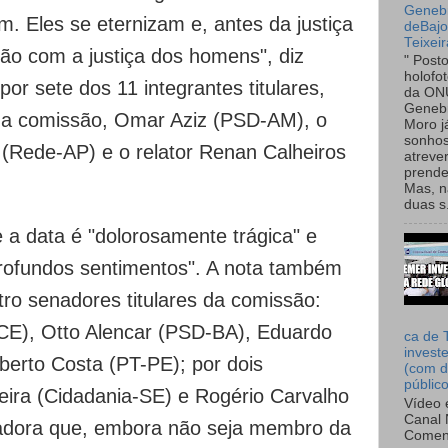
Genebr
 Eles se eternizam e, antes da justiça
deBaj
Teixeir
rão com a justiça dos homens", diz
" Post
holofo
or sete dos 11 integrantes titulares,
da ON
Genebr
 da comissão, Omar Aziz (PSD-AM), o
Moro 
sonhos
 (Rede-AP) e o relator Renan Calheiros
atreve
prende
Mas, n
duas s.
a data é "dolorosamente trágica" e
rofundos sentimentos". A nota também
tro senadores titulares da comissão:
CE), Otto Alencar (PSD-BA), Eduardo
ca de 
invest
rto Costa (PT-PE); por dois
(com d
públic
ieira (Cidadania-SE) e Rogério Carvalho
Vídeo 
Canal 
adora que, embora não seja membro da
Comen