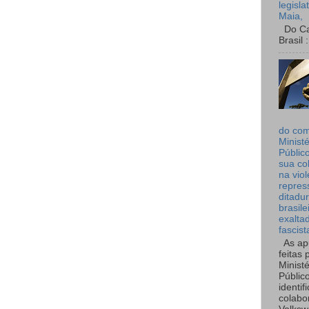
legisla
Maia,
Do Can
Brasil :
do co
Ministé
Públic
sua co
na viol
repres
ditadur
brasile
exalta
fascist
As ap
feitas 
Ministé
Públic
identif
colabo