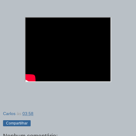
Carlos
às
03:58
Compartilhar
Nenhum comentário: