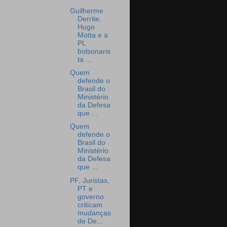
Guilherme
Derrite,
Hugo
Motta e a
PL
bolsonaris
ta ...
Quem
defende o
Brasil do
Ministério
da Defesa
que ...
Quem
defende o
Brasil do
Ministério
da Defesa
que ...
PF, Juristas,
PT e
governo
criticam
mudanças
de De...