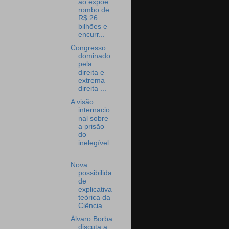
ão expõe
rombo de
R$ 26
bilhões e
encurr...
Congresso
dominado
pela
direita e
extrema
direita ...
A visão
internacio
nal sobre
a prisão
do
inelegível..
.
Nova
possibilida
de
explicativa
teórica da
Ciência ...
Álvaro Borba
discuta a