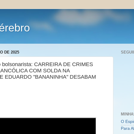
érebro
O DE 2025
SEGUI
o bolsonarista: CARREIRA DE CRIMES
LANCÓLICA COM SOLDA NA
 E EDUARDO "BANANINHA" DESABAM
MINHA
O Espi
Para A