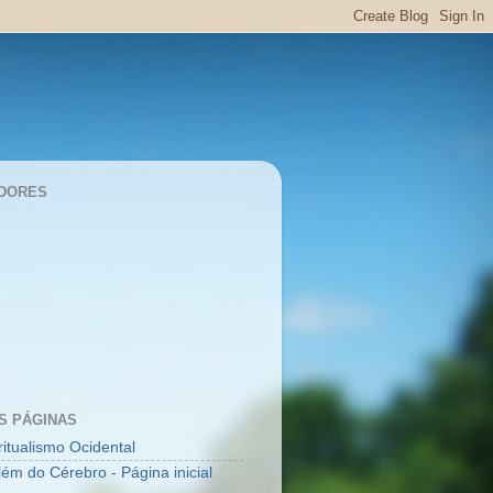
DORES
S PÁGINAS
ritualismo Ocidental
lém do Cérebro - Página inicial