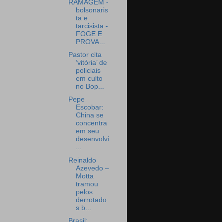
RAMAGEM -
bolsonaris
ta e
tarcisista -
FOGE E
PROVA...
Pastor cita
‘vitória’ de
policiais
em culto
no Bop...
Pepe
Escobar:
China se
concentra
em seu
desenvolvi
...
Reinaldo
Azevedo –
Motta
tramou
pelos
derrotado
s b...
Brasil: