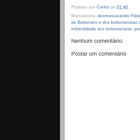
Postado por
Carlos
às
01:48
Marcadores:
desmascarando Flávi
de Bolsonaro e dos bolsonaristas
imbecilidade dos bolsonaristas
,
pr
Nenhum comentário:
Postar um comentário