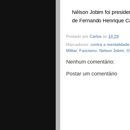
Nélson Jobim foi preside
de Fernando Henrique Ca
Postado por
Carlos
às
14:29
Marcadores:
contra a mentalidade 
Militar
,
Fascismo
,
Nelson Jobim
,
O
Nenhum comentário:
Postar um comentário