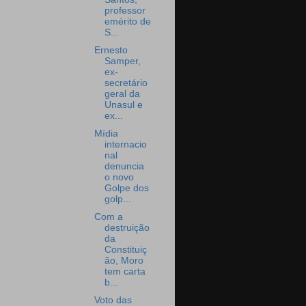
professor
emérito de
S...
Ernesto
Samper,
ex-
secretário
geral da
Unasul e
ex...
Mídia
internacio
nal
denuncia
o novo
Golpe dos
golp...
Com a
destruição
da
Constituiç
ão, Moro
tem carta
b...
Voto das