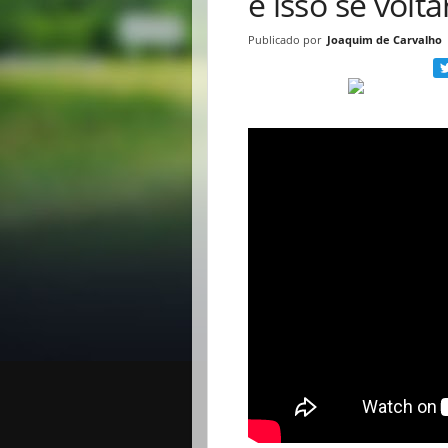
e isso se volt
Publicado por
Joaquim de Carvalho