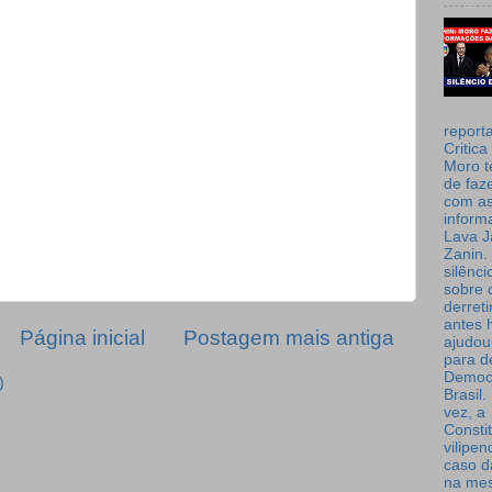
report
Critica
Moro t
de faz
com a
inform
Lava J
Zanin. 
silênc
sobre 
derret
antes 
Página inicial
Postagem mais antiga
ajudou
para de
Democ
)
Brasil
vez, a
Consti
vilipe
caso d
na me