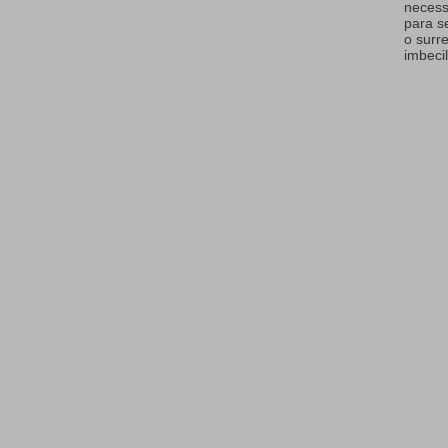
necess
para s
o surr
imbecil