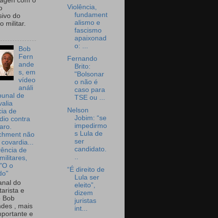
wagen com o
Violência,
o
fundament
sivo do
alismo e
 militar.
fascismo
apaixonad
o: ...
Bob
Fern
Fernando
ande
Brito:
s, em
"Bolsonar
vídeo
o não é
análi
caso para
bunal de
TSE ou ...
valia
Nelson
ia de
Jobim: “se
dio contra
impedirmo
aro.
s Lula de
chment não
ser
 covardia...
candidato.
vência de
..
militares,
 "O o
“É direito de
do"
Lula ser
nal do
eleito”,
arista e
dizem
o Bob
juristas
des , mais
int...
portante e