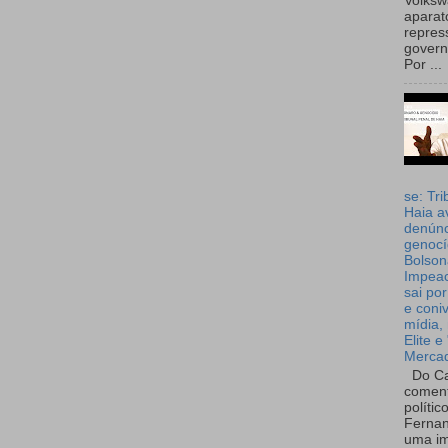
Volks
aparat
repres
governo
Por ...
se: Tri
Haia a
denúnc
genocí
Bolson
Impea
sai por
e coni
mídia, 
Elite e
Merca
Do Ca
coment
polític
Fernan
uma im