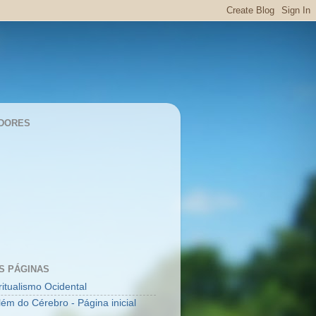
DORES
S PÁGINAS
ritualismo Ocidental
lém do Cérebro - Página inicial