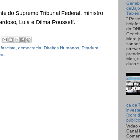
Genebr
deBaj
nte do Supremo Tribunal Federal, ministro
Teixeir
" Post
rdoso, Lula e Dilma Rousseff.
holofo
da ON
Genebr
Moro 
sonhos
fascista
,
democracia
,
Direitos Humanos
,
Ditadura
atreve
prende
nu
Mas, n
duas s.
ca de 
invest
(com d
públic
Vídeo 
Canal 
Comen