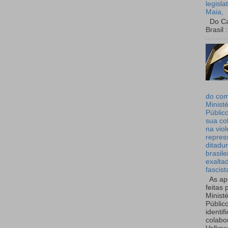
legisla
Maia,
Do Can
Brasil :
do co
Ministé
Públic
sua co
na viol
repres
ditadur
brasile
exalta
fascist
As ap
feitas 
Ministé
Públic
identif
colabo