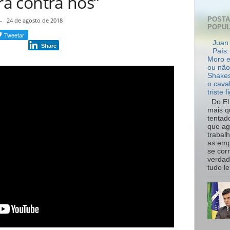
ará contra nós”
POST
-
24 de agosto de 2018
POPU
Juan 
Share
País:
Moro e
ou não
Shakes
o cava
triste f
Do El 
mais q
tentad
que ag
trabal
as emp
se cor
verdad
tudo le.