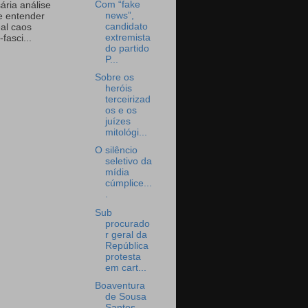
Com “fake
ária análise
news”,
e entender
candidato
eal caos
extremista
-fasci...
do partido
P...
Sobre os
heróis
terceirizad
os e os
juízes
mitológi...
O silêncio
seletivo da
mídia
cúmplice...
.
Sub
procurado
r geral da
República
protesta
em cart...
Boaventura
de Sousa
Santos,