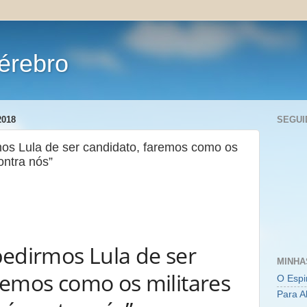
érebro
2018
SEGUI
mos Lula de ser candidato, faremos como os
contra nós”
pedirmos Lula de ser
MINHA
remos como os militares
O Espi
Para A