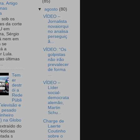
(85)
a. Artigo
onas
▼
agosto
(80)
a
VÍDEO –
o sob os
Jornalista
tes da corte
novaiorqui
U em
no analisa
a, Sérgio
perseguiç
já nem em
ã...
 se
rá a
VÍDEO: “Os
r Lula.
golpistas
as últimas
não irão
..
prevalecer
de forma
...
Tem
er
VÍDEO –
destr
Líder
ói a
social-
Rede
democrata
Públi
alemão,
Televisão e
Martin
e pesado
Schu...
inheiro
o) na Globo
Charge de
Laerte
extraído do
Coutinho
Notícias
sobre o
tada s