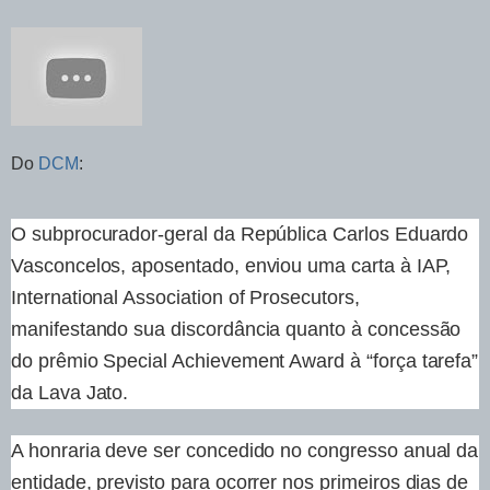
Do
DCM
:
O subprocurador-geral da República Carlos Eduardo
Vasconcelos, aposentado, enviou uma carta à IAP,
International Association of Prosecutors,
manifestando sua discordância quanto à concessão
do prêmio Special Achievement Award à “força tarefa”
da Lava Jato.
A honraria deve ser concedido no congresso anual da
entidade, previsto para ocorrer nos primeiros dias de