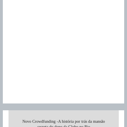
Novo Crowdfunding -A história por trás da mansão
secreta do dono da Globo no Rio