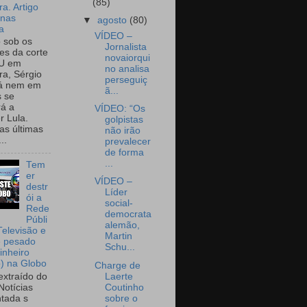
(85)
a. Artigo
onas
▼
agosto
(80)
a
VÍDEO –
o sob os
Jornalista
tes da corte
novaiorqui
U em
no analisa
a, Sérgio
perseguiç
já nem em
ã...
 se
rá a
VÍDEO: “Os
r Lula.
golpistas
as últimas
não irão
..
prevalecer
de forma
...
Tem
er
VÍDEO –
destr
Líder
ói a
social-
Rede
democrata
Públi
alemão,
Televisão e
Martin
e pesado
Schu...
inheiro
o) na Globo
Charge de
Laerte
extraído do
Coutinho
Notícias
sobre o
tada s