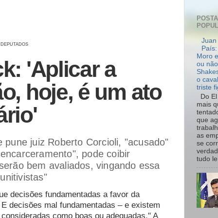
POST
POPU
Juan 
 DEPUTADOS
País:
Moro e
k: 'Aplicar a
ou não
Shakes
o cava
o, hoje, é um ato
triste f
Do El 
mais q
rio'
tentad
que ag
trabal
as emp
e pune juiz Roberto Corcioli, "acusado"
se cor
verdad
sencarceramento", pode coibir
tudo le.
 serão bem avaliados, vingando essa
nitivistas"
ue decisões fundamentadas a favor da
 E decisões mal fundamentadas – e existem
 consideradas como boas ou adequadas." A