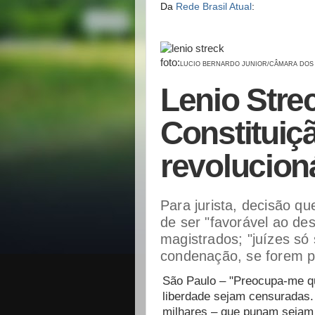
Da
Rede Brasil Atual
:
foto:
LUCIO BERNARDO JUNIOR/CÂMARA DOS
Lenio Strec
Constituiçã
revolucioná
Para jurista, decisão qu
de ser "favorável ao de
magistrados; "juízes só
condenação, se forem pu
São Paulo – "Preocupa-me q
liberdade sejam censuradas.
milhares – que punam sejam