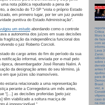
u uma nota pública repudiando a pena de
to, a decisão do TJ-SP
"viola o próprio Estado
lizado, em primeiro lugar, por ter um juiz punido
tividade punitiva do Estado Administração".
report
ivulgou um estudo
abordando como o controle
Critica
nciava a autonomia dos juízes em suas decisões
Moro t
a fragilização da independência funcional dos
de faz
com a
olvendo o juiz Roberto Corcioli.
inform
Lava J
astado do cargo antes do fim do período da sua
Zanin. 
silênc
notificação informal, enviada por e-mail pelo
sobre 
 à época, desembargador José Renato Nalini. A
derret
ssação da designação antes do seu término, já
antes 
ajudou
o em que juízes são inamovíveis.
para de
Democ
nto estaria relacionado a uma representação
Brasil
vez, a
ustiça perante a Corregedoria um mês antes,
Consti
e “[…] as decisões proferidas [pelo juiz
vilipe
is] têm viabilizado a soltura maciça de
caso d
na me
to é imprescindível.”