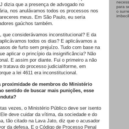
necess
J dizia que a presença de advogado no
para s
sária, nos anulávamos todos os processos nos
o surr
imbecil
areceres meus. Em São Paulo, eu seria
adores gaúchos também.
a, que considerávamos inconstitucional? E da
aplicávamos todos os dias? E aplicávamos a
casos de furto sem prejuízo. Tudo com base na
e aplicar o princípio da insignificância? Não
ional. E assim por diante. Fui o primeiro a não
que tratava do processo judicialiforme, em
que a lei 4611 era inconstitucional.
a proximidade de membros do Ministério
no sentido de buscar mais punições, esse
onduta?
tas vezes, o Ministério Público deve ser isento
Ele deve cuidar da vítima, da sociedade e do
ma, tão citado na Lava Jato, diz que o acusador
vor da defesa. E o Código de Processo Penal