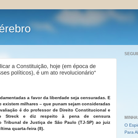
érebro
SEGUI
licar a Constituição, hoje (em época de
es políticos), é um ato revolucionário"
amentadas a favor da liberdade seja censuradas. E
e existem milhares – que punam sejam consideradas
liação é do professor de Direito Constitucional e
io Streck e diz respeito à pena de censura
MINHA
 Tribunal de Justiça de São Paulo (TJ-SP) ao juiz
O Espi
ltima quarta-feira (8).
Para A