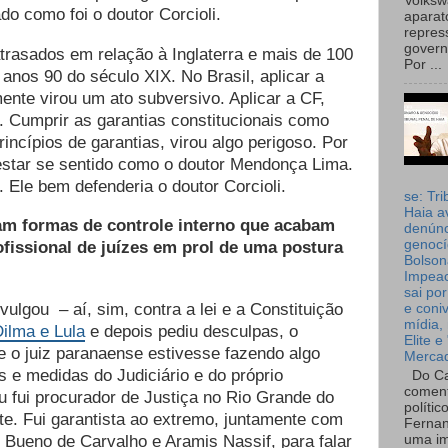
Volks
do como foi o doutor Corcioli.
aparat
repres
governo
rasados em relação à Inglaterra e mais de 100
Por ...
nos 90 do século XIX. No Brasil, aplicar a
mente virou um ato subversivo. Aplicar a CF,
o. Cumprir as garantias constitucionais como
incípios de garantias, virou algo perigoso. Por
 estar se sentido como o doutor Mendonça Lima.
le bem defenderia o doutor Corcioli.
se: Tri
Haia a
m formas de controle interno que acabam
denúnc
genocí
ofissional de juízes em prol de uma postura
Bolson
Impea
sai por
ulgou – aí, sim, contra a lei e a Constituição
e coni
mídia, 
ilma e Lula
e depois pediu desculpas, o
Elite e
e o juiz paranaense estivesse fazendo algo
Merca
s e medidas do Judiciário e do próprio
Do Ca
coment
u fui procurador de Justiça no Rio Grande do
polític
nte. Fui garantista ao extremo, juntamente com
Fernan
Bueno de Carvalho e Aramis Nassif, para falar
uma im