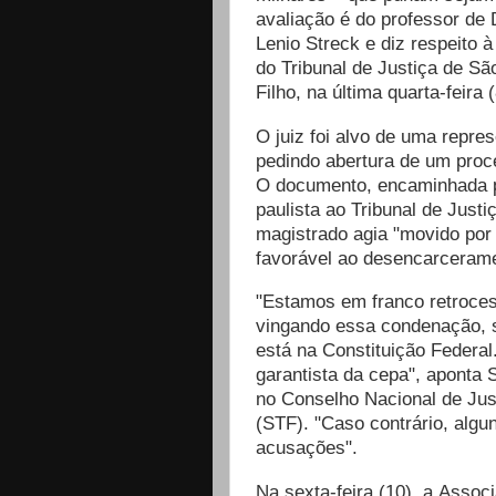
avaliação é do professor de D
Lenio Streck e diz respeito 
do Tribunal de Justiça de S
Filho, na última quarta-feira (
O juiz foi alvo de uma repre
pedindo abertura de um proce
O documento,
encaminhada p
paulista ao Tribunal de Just
magistrado agia "movido por 
favorável ao desencarcerame
"Estamos em franco retroces
vingando essa condenação, s
está na Constituição Federal
garantista da cepa", aponta 
no Conselho Nacional de Jus
(STF). "Caso contrário, alg
acusações".
Na sexta-feira (10), a
Associa