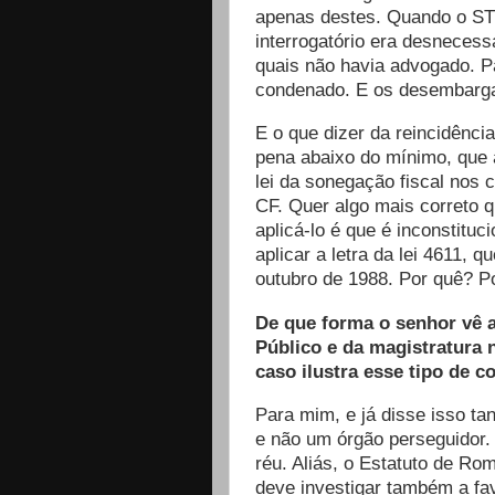
apenas destes. Quando o ST
interrogatório era desneces
quais não havia advogado. P
condenado. E os desembarg
E o que dizer da reincidênci
pena abaixo do mínimo, que 
lei da sonegação fiscal nos 
CF. Quer algo mais correto qu
aplicá-lo é que é inconstituc
aplicar a letra da lei 4611, 
outubro de 1988. Por quê? Por
De que forma o senhor vê 
Público e da magistratura 
caso ilustra esse tipo de c
Para mim, e já disse isso tan
e não um órgão perseguidor. 
réu. Aliás, o Estatuto de Ro
deve investigar também a fa