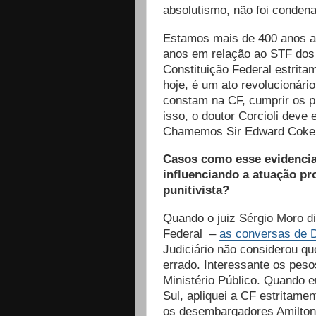
absolutismo, não foi condena
Estamos mais de 400 anos at
anos em relação ao STF dos a
Constituição Federal estrita
hoje, é um ato revolucionári
constam na CF, cumprir os pr
isso, o doutor Corcioli deve
Chamemos Sir Edward Coke. E
Casos como esse evidencia
influenciando a atuação pr
punitivista?
Quando o juiz Sérgio Moro div
Federal –
as conversas de D
Judiciário não considerou qu
errado. Interessante os peso
Ministério Público. Quando e
Sul, apliquei a CF estritame
os desembargadores Amilton 