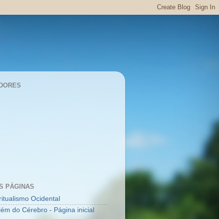
DORES
S PÁGINAS
ritualismo Ocidental
lém do Cérebro - Página inicial