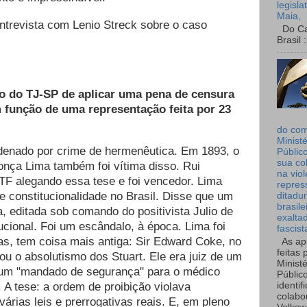
legisla
Maia,
entrevista com Lenio Streck sobre o caso
Do Can
Brasil :
o do TJ-SP de aplicar uma pena de censura
m função de uma representação feita por 23
do co
Ministé
ondenado por crime de hermenêutica. Em 1893, o
Públic
sua co
onça Lima também foi vítima disso. Rui
na viol
F alegando essa tese e foi vencedor. Lima
repres
de constitucionalidade no Brasil. Disse que um
ditadur
brasile
a, editada sob comando do positivista Julio de
exalta
tucional. Foi um escândalo, à época. Lima foi
fascist
as, tem coisa mais antiga: Sir Edward Coke, no
As ap
feitas 
tou o absolutismo dos Stuart. Ele era juiz de um
Ministé
 um "mandado de segurança" para o médico
Públic
. A tese: a ordem de proibição violava
identif
colabo
várias leis e prerrogativas reais. E, em pleno