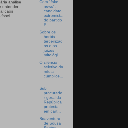
Com “fake
ária análise
news”,
e entender
candidato
eal caos
extremista
-fasci...
do partido
P...
Sobre os
heróis
terceirizad
os e os
juízes
mitológi...
O silêncio
seletivo da
mídia
cúmplice...
.
Sub
procurado
r geral da
República
protesta
em cart...
Boaventura
de Sousa
Santos,