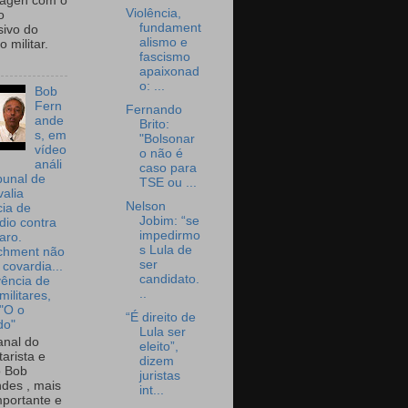
wagen com o
Violência,
o
fundament
sivo do
alismo e
 militar.
fascismo
apaixonad
o: ...
Bob
Fern
Fernando
ande
Brito:
s, em
"Bolsonar
vídeo
o não é
análi
caso para
bunal de
TSE ou ...
valia
Nelson
ia de
Jobim: “se
dio contra
impedirmo
aro.
s Lula de
chment não
ser
 covardia...
candidato.
vência de
..
militares,
 "O o
“É direito de
do"
Lula ser
nal do
eleito”,
arista e
dizem
o Bob
juristas
des , mais
int...
portante e