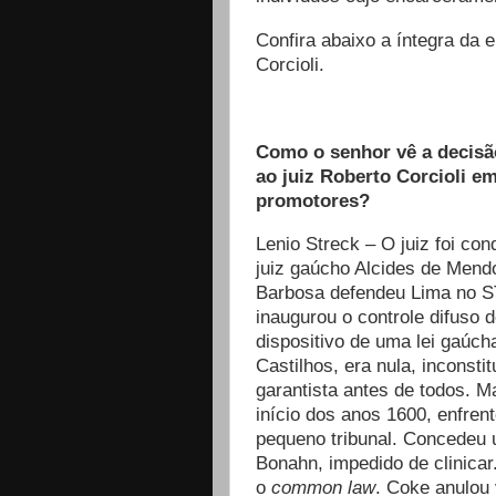
Confira abaixo a íntegra da 
Corcioli.
Como o senhor vê a decisã
ao juiz Roberto Corcioli e
promotores?
Lenio Streck – O juiz foi c
juiz gaúcho Alcides de Mend
Barbosa defendeu Lima no ST
inaugurou o controle difuso 
dispositivo de uma lei gaúch
Castilhos, era nula, inconsti
garantista antes de todos. M
início dos anos 1600, enfren
pequeno tribunal. Concedeu
Bonahn, impedido de clinicar
o
common law
. Coke anulou 