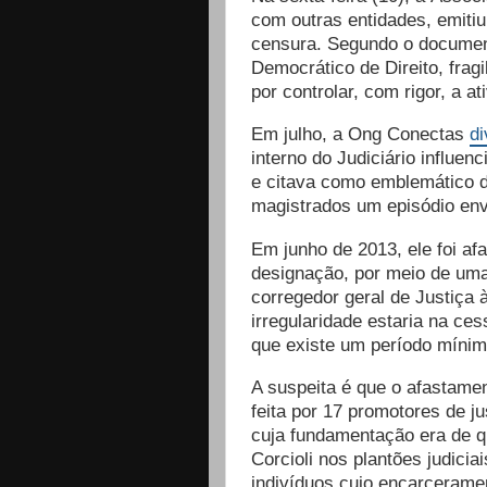
com outras entidades, emiti
censura. Segundo o documen
Democrático de Direito, fragi
por controlar, com rigor, a a
Em julho, a Ong Conectas
d
interno do Judiciário influe
e citava como emblemático d
magistrados um episódio env
Em junho de 2013, ele foi af
designação, por meio de uma 
corregedor geral de Justiça
irregularidade estaria na ce
que existe um período mínim
A suspeita é que o afastame
feita por 17 promotores de j
cuja fundamentação era de qu
Corcioli nos plantões judicia
indivíduos cujo encarceramen