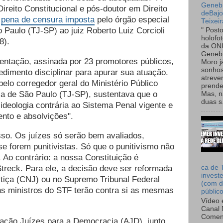
Genebr
ireito Constitucional e pós-doutor em Direito
deBaj
à
pena de censura imposta
pelo
órgão especial
Teixeir
ão Paulo (TJ-SP)
ao juiz Roberto Luiz Corcioli
" Post
holofo
8).
da ON
Genebr
sentação, assinada por 23 promotores públicos,
Moro 
sonhos
dimento disciplinar para apurar sua atuação.
atreve
elo corregedor geral do Ministério Público
prende
iça de São Paulo (TJ-SP),
sustentava que o
Mas, n
duas s.
ideologia contrária ao Sistema Penal vigente e
nto e absolvições".
so. Os juízes só serão bem avaliados,
e forem punitivistas. Só que o punitivismo não
. Ao contrário: a nossa Constituição é
Streck. Para ele, a decisão deve ser reformada
ca de 
invest
tiça (CNJ) ou no Supremo Tribunal Federal
(com d
uns ministros do STF terão contra si as mesmas
públic
Vídeo 
Canal 
Comen
ção Juízes para a Democracia (AJD), junto