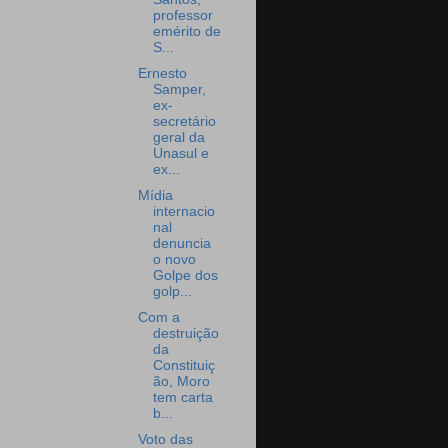
professor
emérito de
S...
Ernesto
Samper,
ex-
secretário
geral da
Unasul e
ex...
Mídia
internacio
nal
denuncia
o novo
Golpe dos
golp...
Com a
destruição
da
Constituiç
ão, Moro
tem carta
b...
Voto das