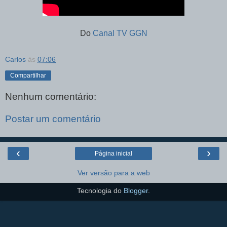
Do
Canal TV GGN
Carlos
às
07:06
Compartilhar
Nenhum comentário:
Postar um comentário
‹
›
Página inicial
Ver versão para a web
Tecnologia do
Blogger
.