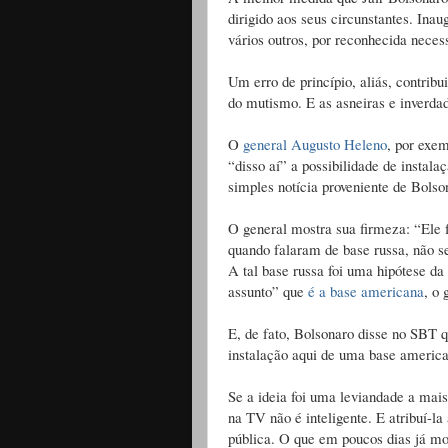
dirigido aos seus circunstantes. Ina
vários outros, por reconhecida necess
Um erro de princípio, aliás, contribu
do mutismo. E as asneiras e inverdad
O
general Augusto Heleno
, por exe
“disso aí” a possibilidade de instal
simples notícia proveniente de Bolso
O general mostra sua firmeza: “Ele 
quando falaram de base russa, não se
A tal base russa foi uma hipótese da
assunto” que
é a base americana
, o 
E, de fato, Bolsonaro disse no SBT 
instalação aqui de uma base americ
Se a ideia foi uma leviandade a mais
na TV não é inteligente. E atribuí-l
pública. O que em poucos dias já mo