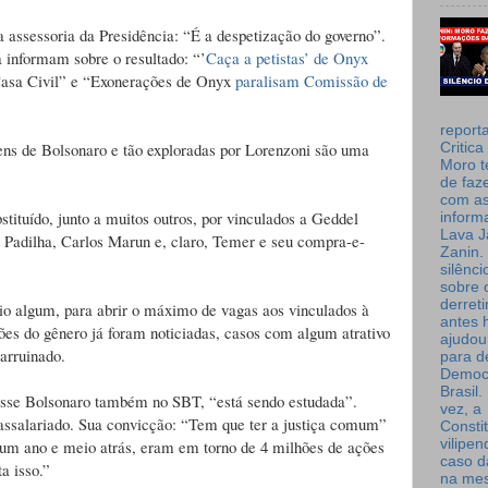
assessoria da Presidência: “É a despetização do governo”.
a informam sobre o resultado: “’
Caça a petistas’ de
Onyx
 Casa Civil” e “Exonerações de Onyx
paralisam Comissão de
report
ns de Bolsonaro e tão exploradas por Lorenzoni são uma
Critica
Moro t
de faz
com a
tituído, junto a muitos outros, por vinculados a Geddel
inform
Lava J
 Padilha, Carlos Marun e, claro, Temer e seu compra-e-
Zanin. 
silênc
sobre 
derret
rio algum, para abrir o máximo de vagas aos vinculados à
antes 
es do gênero já foram noticiadas, casos com algum atrativo
ajudou
 arruinado.
para de
Democ
Brasil
disse Bolsonaro também no SBT, “está sendo estudada”.
vez, a
assalariado. Sua convicção: “Tem que ter a justiça comum”
Consti
vilipe
 um ano e meio atrás, eram em torno de 4 milhões de ações
caso d
a isso.”
na me