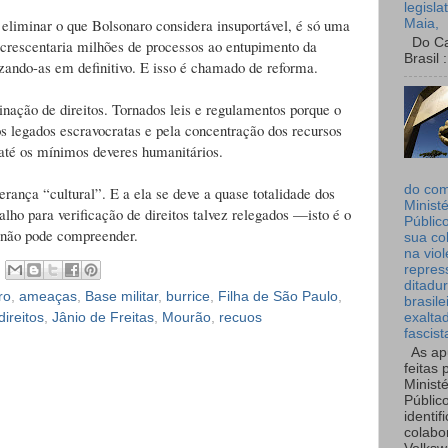
legisla
a eliminar o que Bolsonaro considera insuportável, é só uma
Maia,
Do Can
acrescentaria milhões de processos ao entupimento da
Brasil :
lizando-as em definitivo. E isso é chamado de reforma.
nação de direitos. Tornados leis e regulamentos porque o
os legados escravocratas e pela concentração dos recursos
 até os mínimos deveres humanitários.
do co
herança “cultural”. E a ela se deve a quase totalidade dos
Ministé
alho para verificação de direitos talvez relegados —isto é o
Públic
 não pode compreender.
sua co
na viol
repres
ditadur
ro
,
ameaças
,
Base militar
,
burrice
,
Filha de São Paulo
,
brasile
direitos
,
Jânio de Freitas
,
Mourão
,
recuos
exalta
fascist
As ap
feitas 
Ministé
Públic
identif
colabo