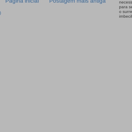
Página inicial
Postagem mais antiga
necess
para s
o surr
)
imbecil