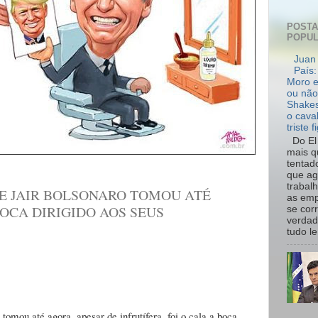
POST
POPU
Juan 
País:
Moro e
ou não
Shakes
o cava
triste f
Do El 
mais q
tentad
que ag
trabal
E JAIR BOLSONARO TOMOU ATÉ
as emp
OCA DIRIGIDO AOS SEUS
se cor
verdad
tudo le.
omou até agora, apesar de infrutífera, foi o cala a boca