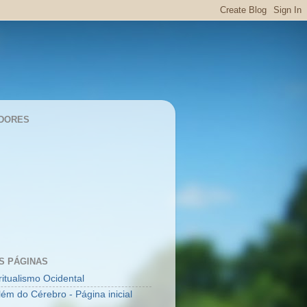
DORES
S PÁGINAS
ritualismo Ocidental
lém do Cérebro - Página inicial