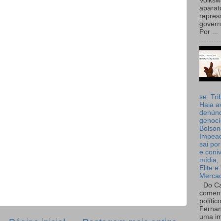
Volks
aparat
repres
governo
Por ...
se: Tri
Haia a
denúnc
genocí
Bolson
Impea
sai por
e coni
mídia, 
Elite e
Merca
Do Ca
coment
polític
Fernan
uma im