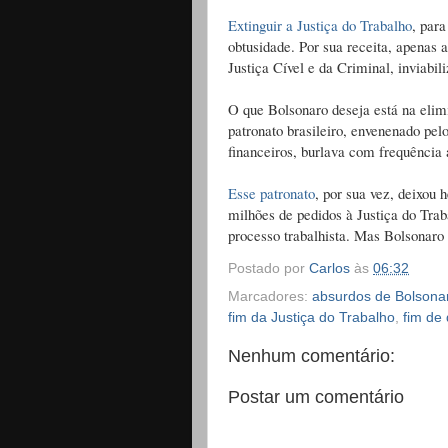
Extinguir a Justiça do Trabalho
, par
obtusidade. Por sua receita, apenas 
Justiça Cível e da Criminal, inviabi
O que Bolsonaro deseja está na elimi
patronato brasileiro, envenenado pel
financeiros, burlava com frequência
Esse patronato
, por sua vez, deixou 
milhões de pedidos à Justiça do Trab
processo trabalhista. Mas Bolsonaro
Postado por
Carlos
às
06:32
Marcadores:
absurdos de Bolsona
fim da Justiça do Trabalho
,
fim de 
Nenhum comentário:
Postar um comentário