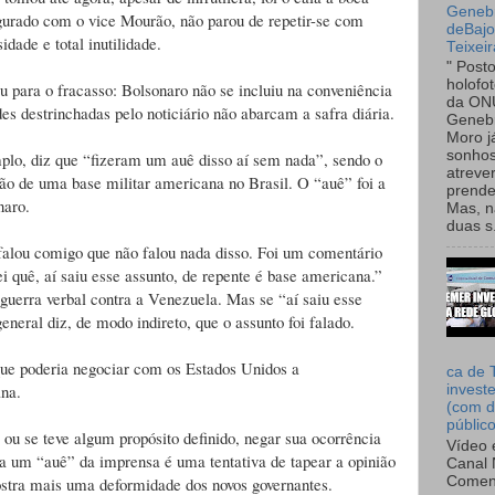
Genebr
ugurado com o vice Mourão, não parou de repetir-se com
deBaj
idade e total inutilidade.
Teixeir
" Post
holofo
iu para o fracasso: Bolsonaro não se incluiu na conveniência
da ON
es destrinchadas pelo noticiário não abarcam a safra diária.
Genebr
Moro 
sonhos
mplo, diz que “fizeram um auê disso aí sem nada”, sendo o
atreve
ação de uma base militar americana no Brasil. O “auê” foi a
prende
naro.
Mas, n
duas s.
falou comigo que não falou nada disso. Foi um comentário
i quê, aí saiu esse assunto, de repente é base americana.”
 guerra verbal contra a Venezuela. Mas se “aí saiu esse
general diz, de modo indireto, que o assunto foi falado.
que poderia negociar com os Estados Unidos a
ca de 
ana.
invest
(com d
públic
 ou se teve algum propósito definido, negar sua ocorrência
Vídeo 
a a um “auê” da imprensa é uma tentativa de tapear a opinião
Canal 
stra mais uma deformidade dos novos governantes.
Comen