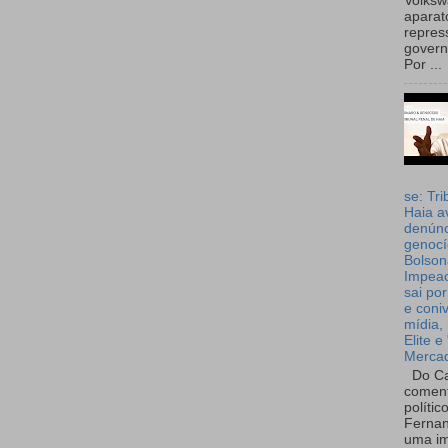
Volks
aparat
repres
governo
Por ...
se: Tri
Haia a
denúnc
genocí
Bolson
Impea
sai por
e coni
mídia, 
Elite e
Merca
Do Ca
coment
polític
Fernan
uma im