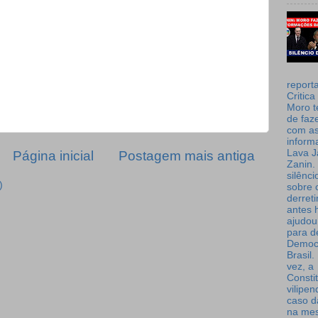
report
Critica
Moro t
de faz
com a
inform
Lava J
Página inicial
Postagem mais antiga
Zanin. 
silênc
)
sobre 
derret
antes 
ajudou
para de
Democ
Brasil
vez, a
Consti
vilipe
caso d
na me