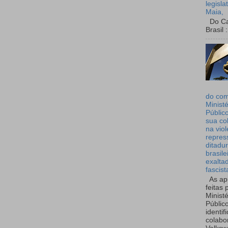
legisla
Maia,
Do Can
Brasil :
do co
Ministé
Públic
sua co
na viol
repres
ditadur
brasile
exalta
fascist
As ap
feitas 
Ministé
Públic
identif
colabo