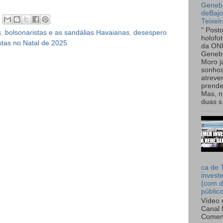
Genebr
deBaj
Teixeir
" Post
s
,
bolsonaristas e as sandálias Havaianas
,
desespero
holofo
stas no Natal de 2025
da ON
Genebr
Moro 
sonhos
atreve
prende
Mas, n
duas s.
ca de 
invest
(com d
públic
Vídeo 
Canal 
Comen