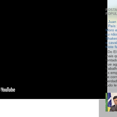
POST
POPU
Juan 
País:
Moro e
ou não
Shakes
o cava
triste f
Do El 
mais q
tentad
que ag
trabal
as emp
se cor
verdad
tudo le.