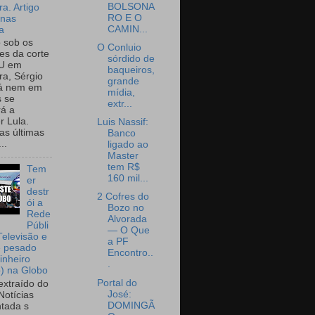
BOLSONA
a. Artigo
RO E O
onas
CAMIN...
a
o sob os
O Conluio
tes da corte
sórdido de
U em
baqueiros,
a, Sérgio
grande
já nem em
mídia,
 se
extr...
rá a
r Lula.
Luis Nassif:
as últimas
Banco
..
ligado ao
Master
tem R$
Tem
160 mil...
er
destr
2 Cofres do
ói a
Bozo no
Rede
Alvorada
Públi
— O Que
Televisão e
a PF
e pesado
Encontro..
inheiro
.
o) na Globo
Portal do
extraído do
José:
Notícias
DOMINGÃ
tada s