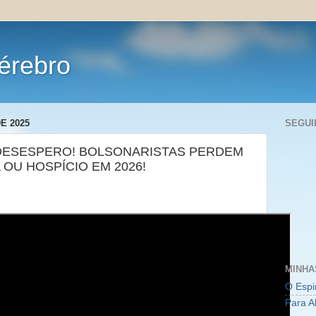
érebro
E 2025
SEGUI
RO DESESPERO! BOLSONARISTAS PERDEM
 OU HOSPÍCIO EM 2026!
MINHA
O Espi
Para A