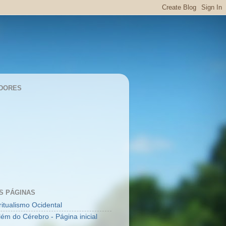
DORES
S PÁGINAS
ritualismo Ocidental
lém do Cérebro - Página inicial