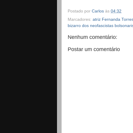
Postado por
Carlos
às
04:32
Marcadores:
atriz Fernanda Torre
bizarro dos neofascistas bolsonari
Nenhum comentário:
Postar um comentário