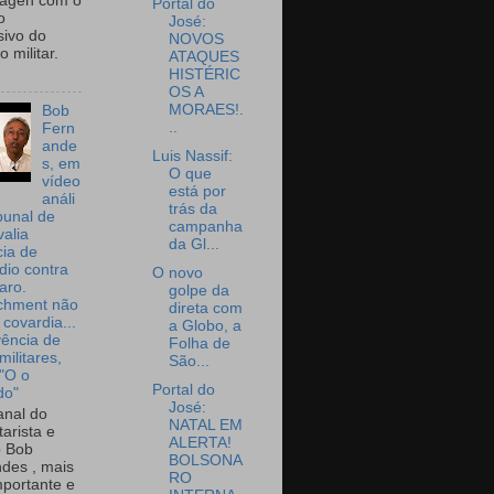
wagen com o
Portal do
o
José:
sivo do
NOVOS
 militar.
ATAQUES
HISTÉRIC
OS A
MORAES!.
Bob
..
Fern
ande
Luis Nassif:
s, em
O que
vídeo
está por
análi
trás da
bunal de
campanha
valia
da Gl...
ia de
dio contra
O novo
aro.
golpe da
chment não
direta com
 covardia...
a Globo, a
vência de
Folha de
militares,
São...
 "O o
Portal do
do"
José:
nal do
NATAL EM
arista e
ALERTA!
o Bob
BOLSONA
des , mais
RO
portante e