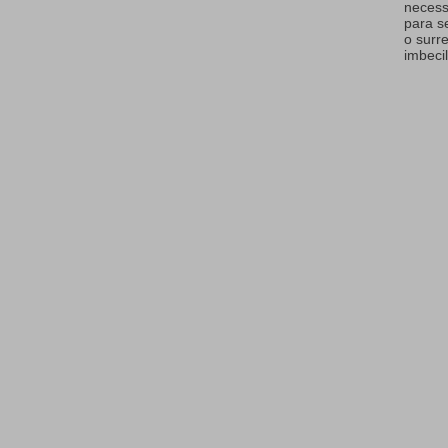
necess
para s
o surr
imbecil