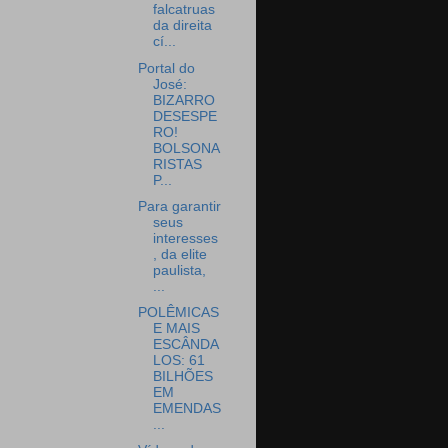
falcatruas
da direita
cí...
Portal do
José:
BIZARRO
DESESPE
RO!
BOLSONA
RISTAS
P...
Para garantir
seus
interesses
, da elite
paulista,
...
POLÊMICAS
E MAIS
ESCÂNDA
LOS: 61
BILHÕES
EM
EMENDAS
...