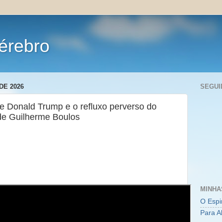
érebro
DE 2026
SEGUI
e Donald Trump e o refluxo perverso do
 de Guilherme Boulos
MINHA
O Espi
Para A