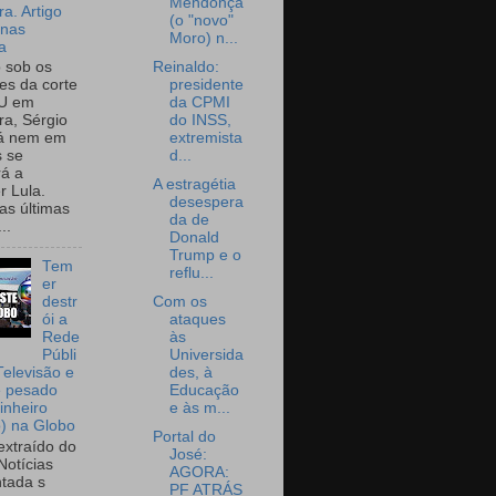
Mendonça
a. Artigo
(o "novo"
onas
Moro) n...
a
Reinaldo:
o sob os
presidente
tes da corte
da CPMI
U em
do INSS,
a, Sérgio
extremista
já nem em
d...
 se
rá a
A estragétia
r Lula.
desespera
as últimas
da de
..
Donald
Trump e o
Tem
reflu...
er
Com os
destr
ataques
ói a
às
Rede
Universida
Públi
des, à
Televisão e
Educação
e pesado
e às m...
inheiro
o) na Globo
Portal do
extraído do
José:
Notícias
AGORA:
tada s
PF ATRÁS