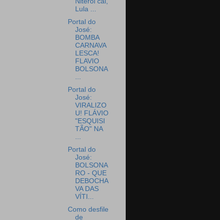
Niterói cai,
Lula ...
Portal do
José:
BOMBA
CARNAVA
LESCA!
FLAVIO
BOLSONA
...
Portal do
José:
VIRALIZO
U! FLÁVIO
"ESQUISI
TÃO" NA
...
Portal do
José:
BOLSONA
RO - QUE
DEBOCHA
VA DAS
VÍTI...
Como desfile
de