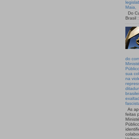
legisla
Maia,
Do Can
Brasil :
do co
Ministé
Públic
sua co
na viol
repres
ditadur
brasile
exalta
fascist
As ap
feitas 
Ministé
Públic
identif
colabo