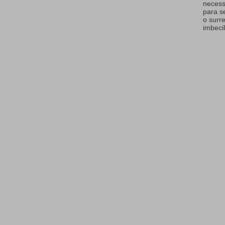
necess
para s
o surr
imbecil