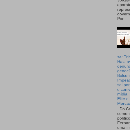
Volks
aparat
repres
governo
Por ...
se: Tri
Haia a
denúnc
genocí
Bolson
Impea
sai por
e coni
mídia, 
Elite e
Merca
Do Ca
coment
polític
Fernan
uma im