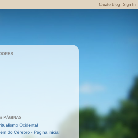
DORES
S PÁGINAS
ritualismo Ocidental
lém do Cérebro - Página inicial