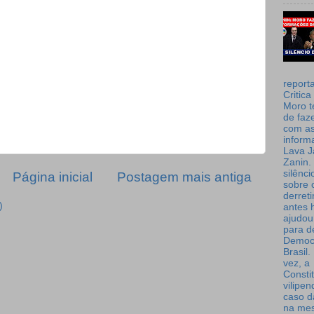
report
Critica
Moro t
de faz
com a
inform
Lava J
Zanin. 
silênc
Página inicial
Postagem mais antiga
sobre 
derret
)
antes 
ajudou
para de
Democ
Brasil
vez, a
Consti
vilipe
caso d
na me