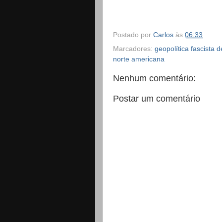
Postado por
Carlos
às
06:33
Marcadores:
geopolítica fascista
norte americana
Nenhum comentário:
Postar um comentário