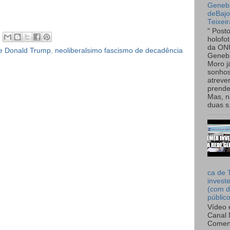
Genebr
deBaj
Teixeir
" Post
holofo
da ON
 de Donald Trump
,
neoliberalsimo fascismo de decadência
Genebr
Moro 
sonhos
atreve
prende
Mas, n
duas s.
ca de 
invest
(com d
públic
Vídeo 
Canal 
Comen