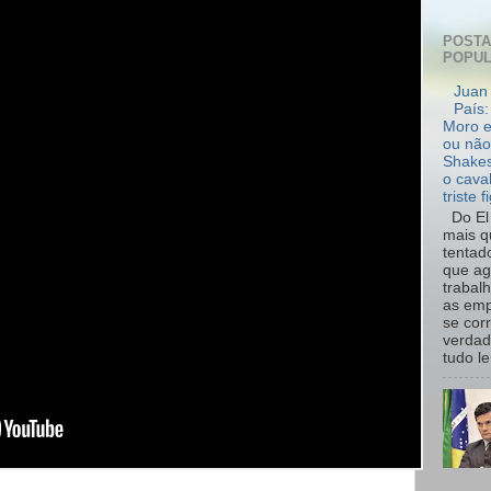
POST
POPU
Juan 
País:
Moro e
ou não
Shakes
o cava
triste f
Do El 
mais q
tentad
que ag
trabal
as emp
se cor
verdad
tudo le.