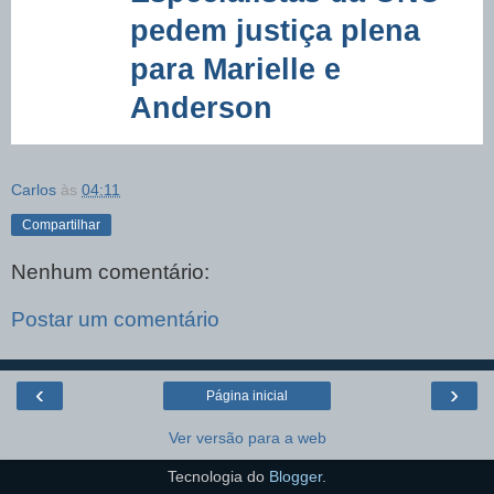
pedem justiça plena
para Marielle e
Anderson
Carlos
às
04:11
Compartilhar
Nenhum comentário:
Postar um comentário
‹
›
Página inicial
Ver versão para a web
Tecnologia do
Blogger
.