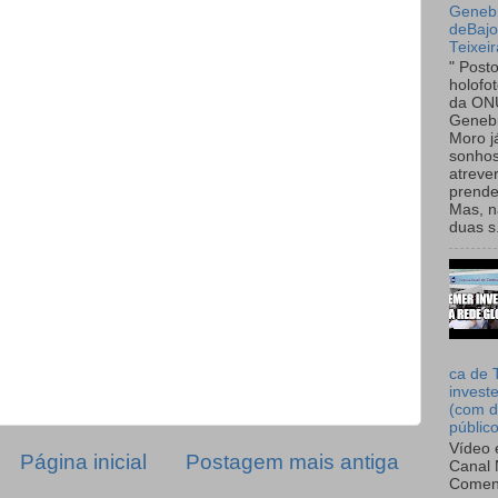
Genebr
deBaj
Teixeir
" Post
holofo
da ON
Genebr
Moro 
sonhos
atreve
prende
Mas, n
duas s.
ca de 
invest
(com d
públic
Vídeo 
Página inicial
Postagem mais antiga
Canal 
Comen