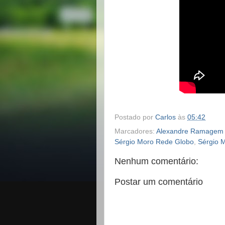
Postado por
Carlos
às
05:42
Marcadores:
Alexandre Ramagem 
Sérgio Moro Rede Globo
,
Sérgio 
Nenhum comentário:
Postar um comentário