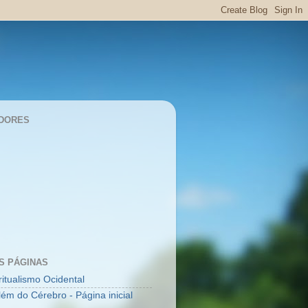
DORES
S PÁGINAS
ritualismo Ocidental
lém do Cérebro - Página inicial