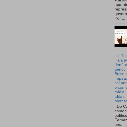
Volks
aparat
repres
governo
Por ...
se: Tri
Haia a
denúnc
genocí
Bolson
Impea
sai por
e coni
mídia, 
Elite e
Merca
Do Ca
coment
polític
Fernan
uma im