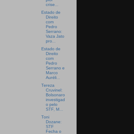
crise...
Estado de
Direito
com
Pedro
Serrano:
Vaza Jato
pro...
Estado de
Direito
com
Pedro
Serrano e
Marco
Auréli...
Tereza
Cruvinel:
Bolsonaro
investigad
o pelo
STF, M...
Toni
Dozane:
STF
Fecha o