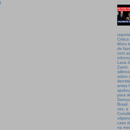
)
report
Critica
Moro t
de faz
com a
inform
Lava J
Zanin. 
silênc
sobre 
derret
antes 
ajudou
para de
Democ
Brasil
vez, a
Consti
vilipe
caso d
na me