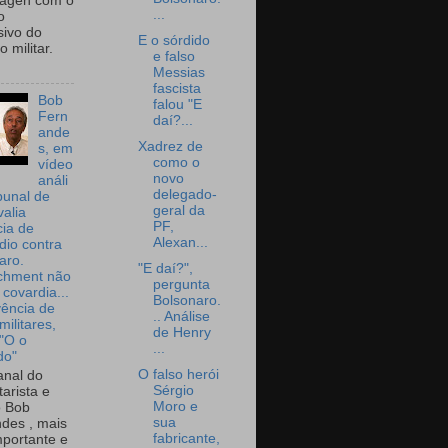
wagen com o
...
o
sivo do
E o sórdido
 militar.
e falso
Messias
fascista
Bob
falou "E
Fern
daí?...
ande
Xadrez de
s, em
como o
vídeo
novo
análi
delegado-
bunal de
geral da
valia
PF,
ia de
Alexan...
dio contra
aro.
"E daí?",
chment não
pergunta
 covardia...
Bolsonaro.
vência de
.. Análise
militares,
de Henry
 "O o
...
do"
O falso herói
nal do
Sérgio
arista e
Moro e
o Bob
sua
des , mais
fabricante,
portante e