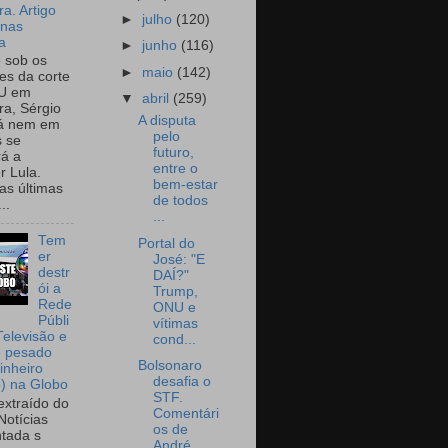
a. Artigo
►
julho
(120)
onas
a
►
junho
(116)
o sob os
►
maio
(142)
tes da corte
U em
▼
abril
(259)
a, Sérgio
A disputa
já nem em
pelo
 se
futuro,
rá a
entre o
r Lula.
bem-estar
as últimas
de todos
..
...
Tem
Portal do
er
José: "E
destr
DAÍ?"
ói a
Trump,
Rede
ONU e
Públi
vítimas
Televisão e
cond...
e pesado
Bolsonaro
inheiro
desafia o
o) na Globo
STF.
extraído do
Comentári
Notícias
os de
tada s
André