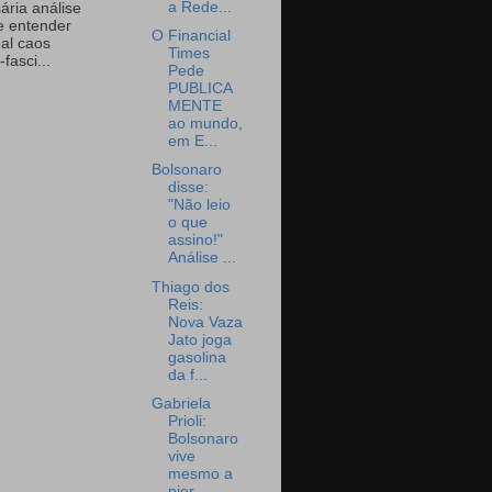
a Rede...
ária análise
e entender
O Financial
eal caos
Times
-fasci...
Pede
PUBLICA
MENTE
ao mundo,
em E...
Bolsonaro
disse:
"Não leio
o que
assino!"
Análise ...
Thiago dos
Reis:
Nova Vaza
Jato joga
gasolina
da f...
Gabriela
Prioli:
Bolsonaro
vive
mesmo a
pior