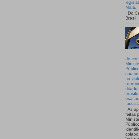
legisla
Maia,
Do Can
Brasil :
do co
Ministé
Públic
sua co
na viol
repres
ditadur
brasile
exalta
fascist
As ap
feitas 
Ministé
Públic
identif
colabo