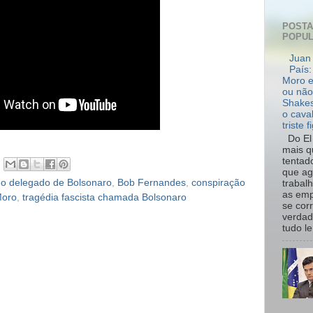
POST
POPU
Juan 
País:
Moro e
ou não
Shakes
o cava
triste f
Do El 
mais q
tentad
que ag
o delegado de Bolsonaro
,
Bob Fernandes
,
conspiração
trabal
as emp
Moro
,
tragédia fascista chamada Bolsonaro
se cor
verdad
tudo le.