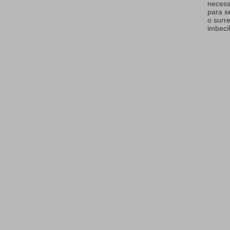
necess
para s
o surr
imbecil