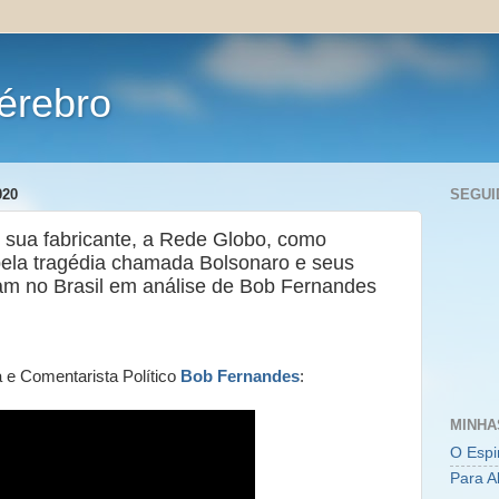
érebro
020
SEGUI
e sua fabricante, a Rede Globo, como
pela tragédia chamada Bolsonaro e seus
ram no Brasil em análise de Bob Fernandes
a e Comentarista Político
Bob Fernandes
:
MINHA
O Espi
Para A