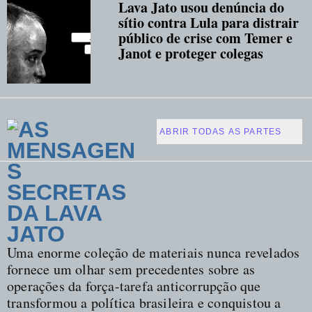
Lava Jato usou denúncia do
sítio contra Lula para distrair
público de crise com Temer e
Janot e proteger colegas
A
ABRIR TODAS AS PARTES
S
M
E
N
S
A
Uma enorme coleção de materiais nunca revelados
fornece um olhar sem precedentes sobre as
G
operações da força-tarefa anticorrupção que
E
transformou a política brasileira e conquistou a