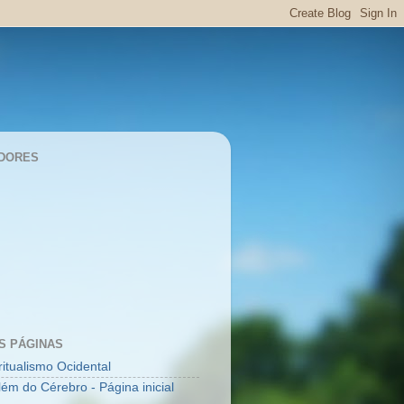
DORES
S PÁGINAS
ritualismo Ocidental
lém do Cérebro - Página inicial