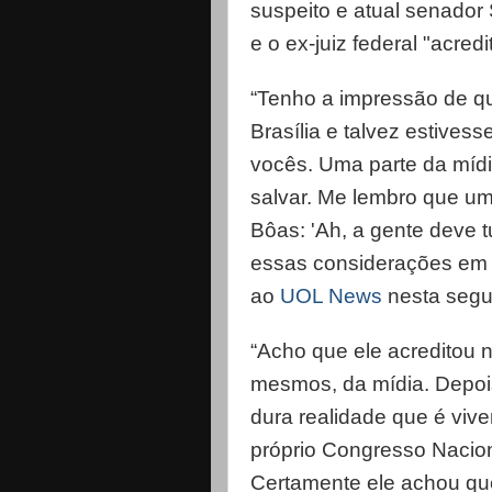
suspeito e atual senador
e o ex-juiz federal "acr
“Tenho a impressão de q
Brasília e talvez estivesse
vocês. Uma parte da mídia
salvar. Me lembro que um
Bôas: 'Ah, a gente deve 
essas considerações em s
ao
UOL News
nesta segun
“Acho que ele acreditou
mesmos, da mídia. Depois
dura realidade que é vive
próprio Congresso Nacion
Certamente ele achou que