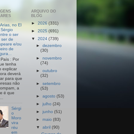
AGENS
ARQUIVO DO
LARES
BLOG
►
2026
(331)
Arias, no El
 Sérgio
►
2025
(691)
ntre o ser
▼
2024
(739)
 ser de
peare e/ou
►
dezembro
leiro de
(30)
igura...
►
novembro
País : Por
(74)
ue tenha
o explicar
►
outubro
ora deverá
(32)
har para que
resas não
►
setembro
rompam, a
(53)
e é que
►
agosto
(53)
..
►
julho
(24)
Sérgi
►
junho
(51)
o
Moro
►
maio
(83)
vira
▼
abril
(90)
réu
em