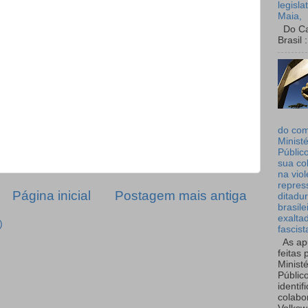
legisla
Maia,
Do Can
Brasil :
do co
Ministé
Públic
sua co
na viol
repres
Página inicial
Postagem mais antiga
ditadur
brasile
exalta
)
fascist
As ap
feitas 
Ministé
Públic
identif
colabo