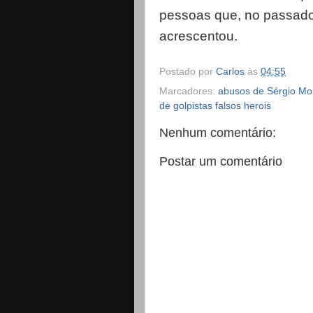
pessoas que, no passado, 
acrescentou.
Postado por
Carlos
às
04:55
Marcadores:
abusos de Sérgio Mor
de golpistas falsos herois
Nenhum comentário:
Postar um comentário