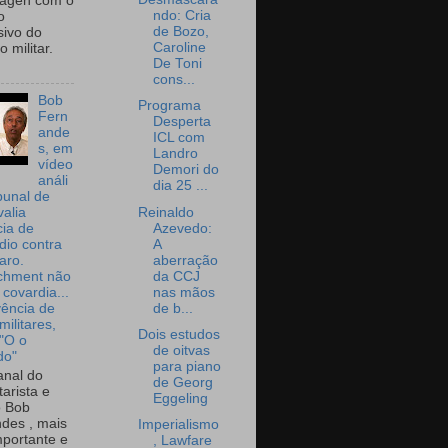
wagen com o
ndo: Cria
o
de Bozo,
sivo do
Caroline
 militar.
De Toni
cons...
Bob
Programa
Fern
Desperta
ande
ICL com
s, em
Landro
vídeo
Demori do
análi
dia 25 ...
bunal de
Reinaldo
valia
Azevedo:
ia de
A
dio contra
aberração
aro.
da CCJ
chment não
nas mãos
 covardia...
de b...
vência de
militares,
Dois estudos
 "O o
de oitvas
do"
para piano
nal do
de Georg
arista e
Eggeling
o Bob
des , mais
Imperialismo
portante e
, Lawfare