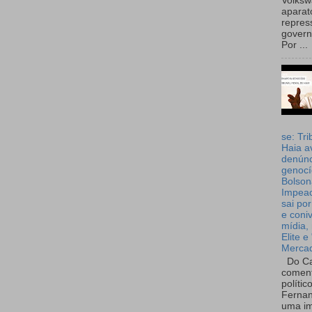
Volks
aparat
repres
governo
Por ...
se: Tri
Haia a
denúnc
genocí
Bolson
Impea
sai por
e coni
mídia, 
Elite e
Merca
Do Ca
coment
polític
Fernan
uma im