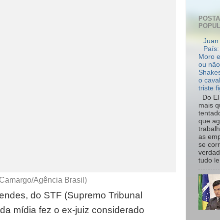
POST
POPU
Juan 
País:
Moro e
ou não
Shakes
o cava
triste f
Do El 
mais q
tentad
que ag
trabal
as emp
se cor
verdad
tudo le.
 Camargo/Agência Brasil)
Mendes, do STF (Supremo Tribunal
 da mídia fez o ex-juiz considerado