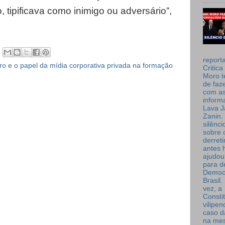
tipificava como inimigo ou adversário”,
report
o e o papel da mídia corporativa privada na formação
Critica
Moro t
de faz
com a
inform
Lava J
Zanin. 
silênc
sobre 
derret
antes 
ajudou
para de
Democ
Brasil
vez, a
Consti
vilipe
caso d
na me