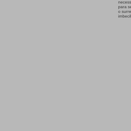
necess
para s
o surr
imbecil