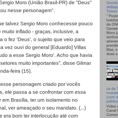
 Sergio Moro (União Brasil-PR) de "Deus"
Genebr
deBaj
editou nesse personagem".
Teixeir
" Post
holofo
ue talvez Sergio Moro conhecesse pouco
da ON
Genebr
 muito inflado - graças, inclusive, a
Moro 
sonhos
 o fez 'Deus', o sujeito que veio para
atreve
prende
a vez ouvi do general [Eduardo] Villas
Mas, n
duas s.
tudo a esse Sergio Moro'. Acho que havia
etores muito importantes”, disse Gilmar
da-feira (15).
 nesse personagem criado por vocês
ca de 
, ele passa a se confrontar com essa
invest
(com d
r em Brasília, ter um isolamento no
públic
Vídeo 
al, ver ameaçado o seu mandato. (...)
Canal 
Comen
 era bom ter interlocução até com