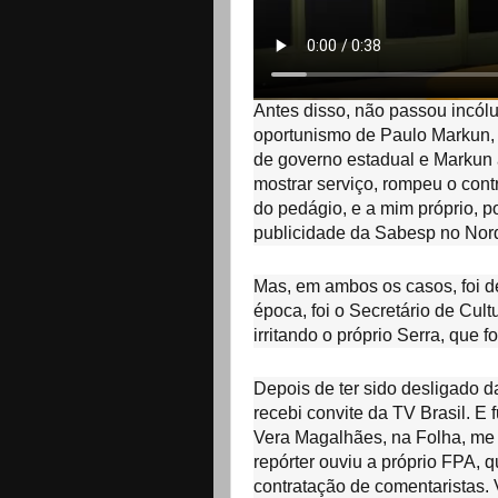
Antes disso, não passou incól
oportunismo de Paulo Markun, 
de governo estadual e Markun 
mostrar serviço, rompeu o cont
do pedágio, e a mim próprio, por
publicidade da Sabesp no Nor
Mas, em ambos os casos, foi d
época, foi o Secretário de Cu
irritando o próprio Serra, que 
Depois de ter sido desligado 
recebi convite da TV Brasil. E 
Vera Magalhães, na Folha, me “
repórter ouviu a próprio FPA, q
contratação de comentaristas. 