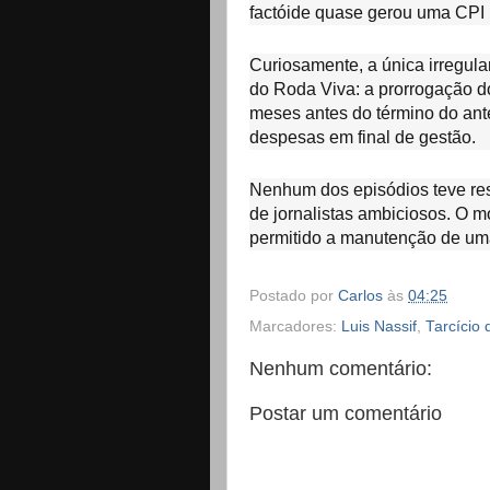
factóide quase gerou uma CPI 
Curiosamente, a única irregula
do Roda Viva: a prorrogação d
meses antes do término do anter
despesas em final de gestão.
Nenhum dos episódios teve res
de jornalistas ambiciosos. O m
permitido a manutenção de um
Postado por
Carlos
às
04:25
Marcadores:
Luis Nassif
,
Tarcício 
Nenhum comentário:
Postar um comentário