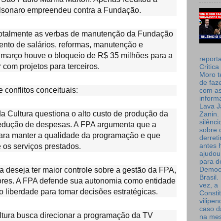
lsonaro empreendeu contra a Fundação.
r totalmente as verbas de manutenção da Fundação
nto de salários, reformas, manutenção e
março houve o bloqueio de R$ 35 milhões para a
report
 com projetos para terceiros.
Critica
Moro t
de faz
 conflitos conceituais:
com a
inform
Lava J
a Cultura questiona o alto custo de produção da
Zanin. 
silênc
edução de despesas. A FPA argumenta que a
sobre 
 para manter a qualidade da programação e que
derret
 os serviços prestados.
antes 
ajudou
para de
a deseja ter maior controle sobre a gestão da FPA,
Democ
Brasil
ores. A FPA defende sua autonomia como entidade
vez, a
do liberdade para tomar decisões estratégicas.
Consti
vilipe
caso d
ltura busca direcionar a programação da TV
na me