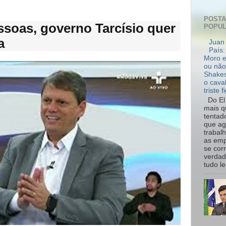
POST
soas, governo Tarcísio quer
POPU
a
Juan 
País:
Moro e
ou não
Shakes
o cava
triste f
Do El 
mais q
tentad
que ag
trabal
as emp
se cor
verdad
tudo le.