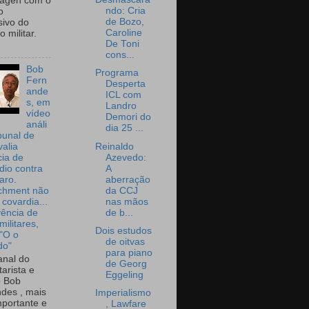
wagen com o
ndo: Cria
o
de Bozo,
sivo do
Caroline
 militar.
De Toni
cons...
Bob
Programa
Fern
Desperta
ande
ICL com
s, em
Landro
vídeo
Demori do
análi
dia 25 ...
bunal de
Reinaldo
valia
Azevedo:
ia de
A
dio contra
aberração
aro.
da CCJ
chment não
nas mãos
 covardia...
de b...
vência de
militares,
Dois estudos
 "O o
de oitvas
do"
para piano
nal do
de Georg
arista e
Eggeling
o Bob
des , mais
Imperialismo
portante e
, Lawfare