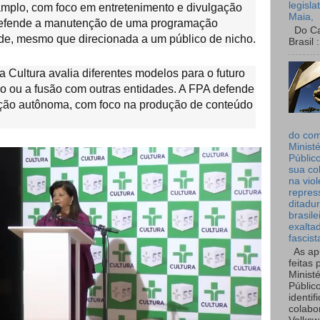
legisla
amplo, com foco em entretenimento e divulgação
Maia,
 defende a manutenção de uma programação
Do Can
ade, mesmo que direcionada a um público de nicho.
Brasil :
a Cultura avalia diferentes modelos para o futuro
ão ou a fusão com outras entidades. A FPA defende
ição autônoma, com foco na produção de conteúdo
do co
Ministé
Públic
sua co
na viol
repres
ditadur
brasile
exalta
fascist
As ap
feitas 
Ministé
Públic
identif
colabo