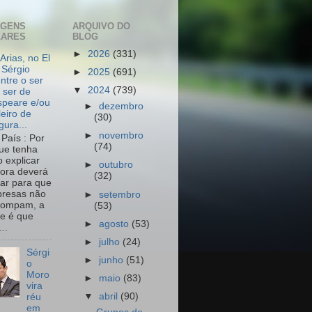
AGENS
ARQUIVO DO
LARES
BLOG
►
2026
(331)
Arias, no El
 Sérgio
►
2025
(691)
ntre o ser
▼
2024
(739)
 ser de
peare e/ou
►
dezembro
leiro de
(30)
igura...
►
novembro
País : Por
(74)
ue tenha
o explicar
►
outubro
ora deverá
(32)
har para que
resas não
►
setembro
rompam, a
(53)
e é que
►
agosto
(53)
..
►
julho
(24)
Sérgi
►
junho
(51)
o
Moro
►
maio
(83)
vira
▼
abril
(90)
réu
em