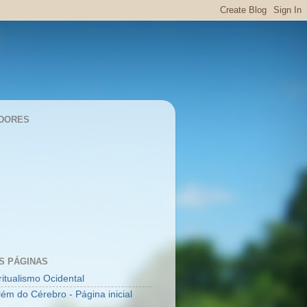
DORES
S PÁGINAS
ritualismo Ocidental
lém do Cérebro - Página inicial