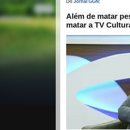
Do
Jornal GGN
:
Além de matar pes
matar a TV Cultur