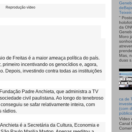
Genebr
Reprodução vídeo
deBaj
Teixeir
" Post
holofo
da ON
Genebr
Moro 
sonhos
atreve
prende
Mas, n
io de Freitas é a maior ameaça política do país.
duas s.
ar, primeiro incentivando os genocídios e, agora,
o. Depois, investindo contra todas as instituições
a Fundação Padre Anchieta, que administra a TV
sociedade civil paulistana. Ao longo do tenebroso
ca de 
invest
 conseguiu se safar relativamente inteira, com
(com d
 rádios.
públic
Vídeo 
Canal 
nchieta é a Secretária da Cultura, Economia e
Comen
e São Paulo Marilia Marton. Apenas reeditou a