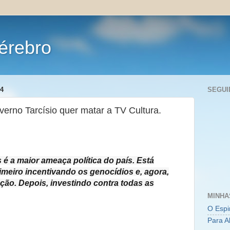
érebro
4
SEGUI
erno Tarcísio quer matar a TV Cultura.
 é a maior ameaça política do país. Está
primeiro incentivando os genocídios e, agora,
ação. Depois, investindo contra todas as
MINHA
O Espi
Para A