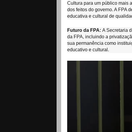
Cultura para um público mais 
dos feitos do governo. A FPA
educativa e cultural de qualid
Futuro da FPA:
A Secretaria d
da FPA, incluindo a privatizaç
sua permanência como institu
educativo e cultural.