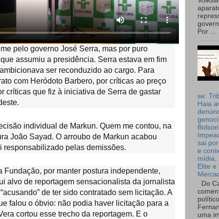
Volks
aparat
repres
governo
Por ...
ume pelo governo José Serra, mas por puro
que assumiu a presidência. Serra estava em fim
ambicionava ser reconduzido ao cargo. Para
rato com Heródoto Barbero, por críticas ao preço
 críticas que fiz à iniciativa de Serra de gastar
se: Tri
deste.
Haia a
denúnc
genocí
ecisão individual de Markun. Quem me contou, na
Bolson
Impea
ltura João Sayad. O arroubo de Markun acabou
sai por
foi responsabilizado pelas demissões.
e coni
mídia, 
Elite e
da Fundação, por manter postura independente,
Merca
fui alvo de reportagem sensacionalista da jornalista
Do Ca
coment
acusando” de ter sido contratado sem licitação. A
polític
ue falou o óbvio: não podia haver licitação para a
Fernan
Vera cortou esse trecho da reportagem. E o
uma im