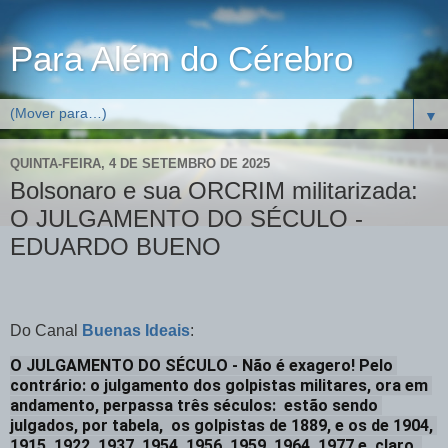
Para Além do Cérebro
▼
QUINTA-FEIRA, 4 DE SETEMBRO DE 2025
Bolsonaro e sua ORCRIM militarizada:
O JULGAMENTO DO SÉCULO -
EDUARDO BUENO
Do Canal
Buenas Ideais
:
O JULGAMENTO DO SÉCULO - Não é exagero! Pelo 
contrário: o julgamento dos golpistas militares, ora em 
andamento, perpassa três séculos:  estão sendo 
julgados, por tabela,  os golpistas de 1889, e os de 1904, 
1915, 1922, 1937, 1954, 1956, 1959, 1964, 1977 e, claro, 