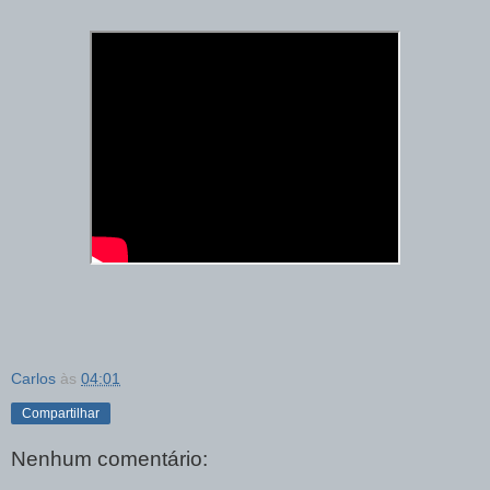
Carlos
às
04:01
Compartilhar
Nenhum comentário: