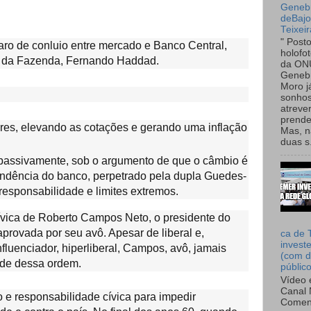
Genebr
deBaj
Teixeir
" Post
ro de conluio entre mercado e Banco Central,
holofo
ro da Fazenda, Fernando Haddad.
da ON
Genebr
Moro 
sonhos
atreve
prende
res, elevando as cotações e gerando uma inflação
Mas, n
duas s.
 passivamente, sob o argumento de que o câmbio é
pendência do banco, perpetrado pela dupla Guedes-
rresponsabilidade e limites extremos.
ívica de Roberto Campos Neto, o presidente do
provada por seu avô. Apesar de liberal e,
ca de 
invest
fluenciador, hiperliberal, Campos, avô, jamais
(com d
ade dessa ordem.
públic
Vídeo 
Canal 
co e responsabilidade cívica para impedir
Comen