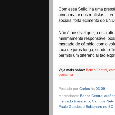
Com essa Selic, há uma pressã
ainda maior dos rentistas -, 
sociais, fortalecimento do BND
Não é possível que, a esta al
minimamente responsável poss
mercado de câmbio, com o vol
taxa de juros longa, sendo o Te
permitir um diferencial tão exp
Veja mais sobre:
Banco Central
,
cam
economia
Postado por
Carlos
às
03:09
Marcadores:
Banco Central autôno
mercado financeiro
,
Campos Neto b
Paulo Guedes e Bolsonaro no BC