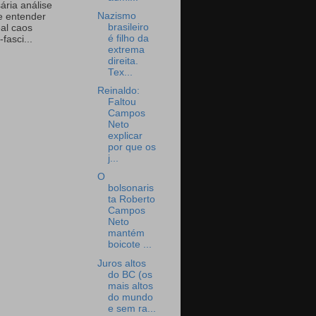
ária análise
Nazismo
e entender
brasileiro
eal caos
é filho da
-fasci...
extrema
direita.
Tex...
Reinaldo:
Faltou
Campos
Neto
explicar
por que os
j...
O
bolsonaris
ta Roberto
Campos
Neto
mantém
boicote ...
Juros altos
do BC (os
mais altos
do mundo
e sem ra...