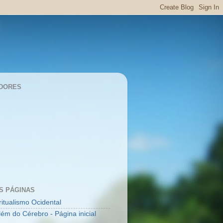
DORES
S PÁGINAS
ritualismo Ocidental
lém do Cérebro - Página inicial