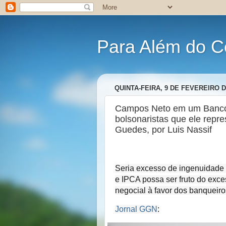
Para Além do C
QUINTA-FEIRA, 9 DE FEVEREIRO D
Campos Neto em um Banco C
bolsonaristas que ele repr
Guedes, por Luis Nassif
Seria excesso de ingenuidade 
e IPCA possa ser fruto do exce
negocial à favor dos banqueiros
Jornal GGN
: