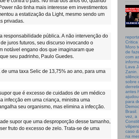
de e contra o país. No final dos anos 60, quando
 Power não tinha mais interesse em investimentos
mentou a estatização da Light, mesmo sendo um
s privadas.
responsabilidade pública. A não intervenção do
report
Critica
e juros futuros, seu discurso invocando o
Moro t
a um notável engano dos que imaginaram que
de faz
 que seu padrinho, Paulo Guedes.
com a
inform
Lava J
 de uma taxa Selic de 13,75% ao ano, para uma
Zanin. 
silênc
sobre 
derret
antes 
supor que é excesso de cuidados de um médico
ajudou
a infecção em uma criança, ministra uma
para de
rangalha seu organismo, mas elimina a infecção.
Democ
Brasil
vez, a
dade supor que uma desproporção desse tamanho,
Consti
vilipe
 ser fruto do excesso de zelo. Trata-se de uma
caso d
na me