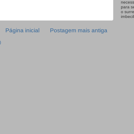
necess
para s
o surr
imbecil
Página inicial
Postagem mais antiga
)