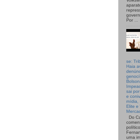
Volks
aparat
repres
governo
Por ...
se: Tri
Haia a
denúnc
genocí
Bolson
Impea
sai por
e coni
mídia, 
Elite e
Merca
Do Ca
coment
polític
Fernan
uma im