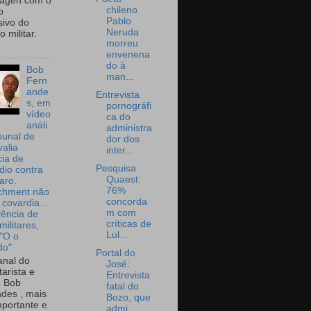
wagen com o
chileno
o
Pablo
sivo do
Neruda
 militar.
morreu
envenena
do à
Bob
man...
Fern
ande
Entrevista
s, em
pornográfi
vídeo
ca do
análi
administra
bunal de
dor dos
valia
inter...
ia de
Pesquisa
dio contra
Quaest:
aro.
76%
chment não
concorda
 covardia...
m com
vência de
críticas de
militares,
Lul...
 "O o
do"
Portal do
nal do
José:
arista e
Entrevista
o Bob
fatal do
des , mais
Bozo, que
portante e
admi...