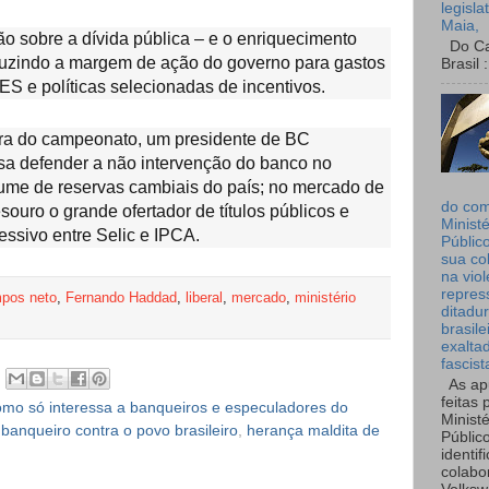
legisla
Maia,
o sobre a dívida pública – e o enriquecimento
Do Can
reduzindo a margem de ação do governo para gastos
Brasil :
ES e políticas selecionadas de incentivos.
tura do campeonato, um presidente de BC
a defender a não intervenção do banco no
ume de reservas cambiais do país; no mercado de
do co
souro o grande ofertador de títulos públicos e
Ministé
ressivo entre Selic e IPCA.
Públic
sua co
na viol
repres
pos neto
,
Fernando Haddad
,
liberal
,
mercado
,
ministério
ditadur
brasile
exalta
fascist
As ap
feitas 
mo só interessa a banqueiros e especuladores do
Ministé
anqueiro contra o povo brasileiro
,
herança maldita de
Públic
identif
colabo