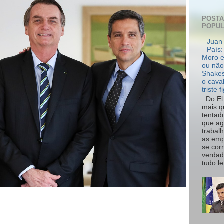
POST
POPU
Juan 
País:
Moro e
ou não
Shakes
o cava
triste f
Do El 
mais q
tentad
que ag
trabal
as emp
se cor
verdad
tudo le.