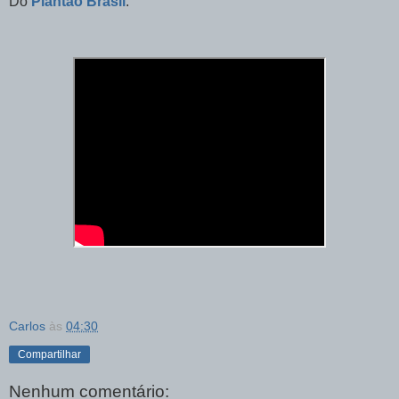
Do
Plantão Brasil
:
Carlos
às
04:30
Compartilhar
Nenhum comentário: