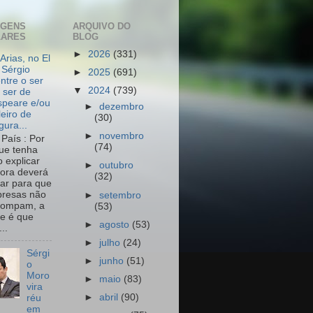
AGENS
ARQUIVO DO
LARES
BLOG
►
2026
(331)
Arias, no El
 Sérgio
►
2025
(691)
ntre o ser
▼
2024
(739)
 ser de
peare e/ou
►
dezembro
leiro de
(30)
igura...
►
novembro
País : Por
(74)
ue tenha
o explicar
►
outubro
ora deverá
(32)
har para que
resas não
►
setembro
rompam, a
(53)
e é que
►
agosto
(53)
..
►
julho
(24)
Sérgi
►
junho
(51)
o
Moro
►
maio
(83)
vira
►
abril
(90)
réu
em