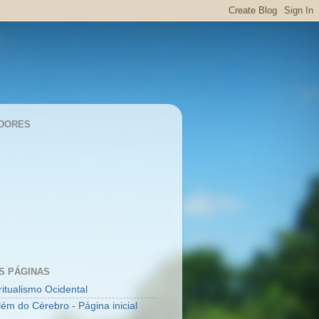
DORES
S PÁGINAS
ritualismo Ocidental
lém do Cérebro - Página inicial