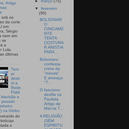
►
março
(75)
a. Artigo
onas
▼
fevereiro
a
(90)
o sob os
BOLSONAR
tes da corte
O
U em
CINICAME
a, Sérgio
NTE
já nem em
TENTA
 se
COSTURA
rá a
R ANISTIA
r Lula.
PARA ...
as últimas
..
Bolsonaro
confessa
crime da
Tem
“minuta”.
er
E ameaça:
destr
“T...
ói a
Rede
O fascismo
Públi
desfila na
Televisão e
Paulista.
e pesado
Artigo de
inheiro
Márcia T...
o) na Globo
A RELIGIÃO
extraído do
(SEM
Notícias
ESPIRITU
tada s