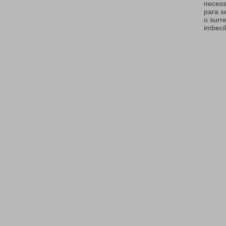
necess
para s
o surr
imbecil