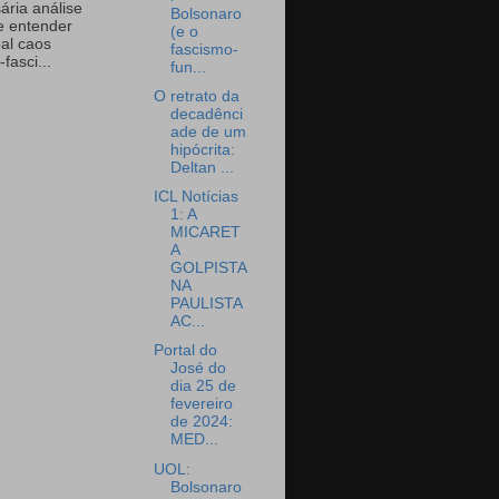
ária análise
Bolsonaro
e entender
(e o
eal caos
fascismo-
-fasci...
fun...
O retrato da
decadênci
ade de um
hipócrita:
Deltan ...
ICL Notícias
1: A
MICARET
A
GOLPISTA
NA
PAULISTA
AC...
Portal do
José do
dia 25 de
fevereiro
de 2024:
MED...
UOL:
Bolsonaro