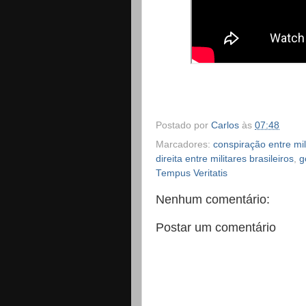
Postado por
Carlos
às
07:48
Marcadores:
conspiração entre mi
direita entre militares brasileiros
,
g
Tempus Veritatis
Nenhum comentário:
Postar um comentário