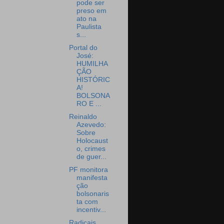
pode ser
preso em
ato na
Paulista
s...
Portal do
José:
HUMILHA
ÇÃO
HISTÓRIC
A!
BOLSONA
RO E ...
Reinaldo
Azevedo:
Sobre
Holocaust
o, crimes
de guer...
PF monitora
manifesta
ção
bolsonaris
ta com
incentiv...
Radicais