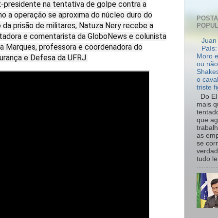
x-presidente na tentativa de golpe contra a
o a operação se aproxima do núcleo duro do
POST
 da prisão de militares, Natuza Nery recebe a
POPU
entadora e comentarista da GloboNews e colunista
Juan 
na Marques, professora e coordenadora do
País:
Moro e
urança e Defesa da UFRJ.
ou não
Shakes
o cava
triste f
Do El 
mais q
tentad
que ag
trabal
as emp
se cor
verdad
tudo le.