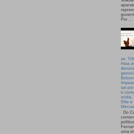
Volks
aparat
repres
governo
Por ...
se: Tri
Haia a
denúnc
genocí
Bolson
Impea
sai por
e coni
mídia, 
Elite e
Merca
Do Ca
coment
polític
Fernan
uma im