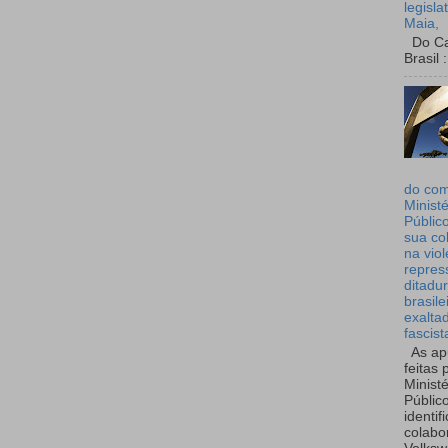
legisla
Maia,
Do Can
Brasil :
do co
Ministé
Públic
sua co
na viol
repres
ditadur
brasile
exalta
fascist
As ap
feitas 
Ministé
Públic
identif
colabo