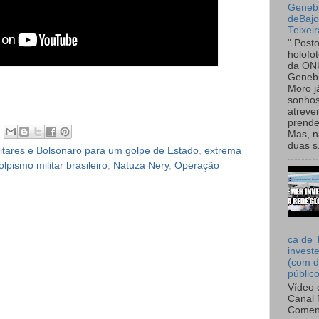
Genebr
deBaj
Teixeir
" Post
holofo
da ON
Genebr
Moro 
sonhos
atreve
prende
Mas, n
duas s.
litares e Bolsonaro para um golpe de Estado
,
extrema
olpismo militar brasileiro
,
Natuza Nery
,
Operação
ca de 
invest
(com d
públic
Vídeo 
Canal 
Comen