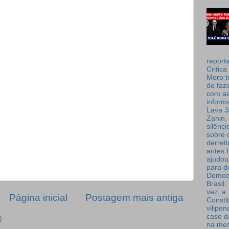
report
Critica
Moro t
de faz
com a
inform
Lava J
Zanin. 
silênc
sobre 
derret
antes 
ajudou
para de
Democ
Brasil
vez, a
Página inicial
Postagem mais antiga
Consti
vilipe
caso d
)
na me