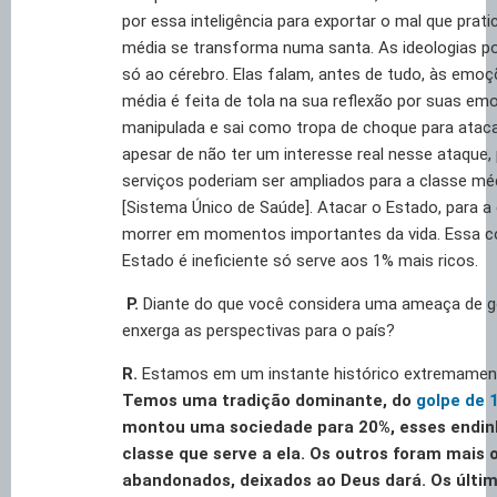
por essa inteligência para exportar o mal que pratic
média se transforma numa santa. As ideologias po
só ao cérebro. Elas falam, antes de tudo, às emoç
média é feita de tola na sua reflexão por suas em
manipulada e sai como tropa de choque para ataca
apesar de não ter um interesse real nesse ataque,
serviços poderiam ser ampliados para a classe mé
[Sistema Único de Saúde]. Atacar o Estado, para a 
morrer em momentos importantes da vida. Essa co
Estado é ineficiente só serve aos 1% mais ricos.
P.
Diante do que você considera uma ameaça de g
enxerga as perspectivas para o país?
R.
Estamos em um instante histórico extremament
Temos uma tradição dominante, do
golpe de 
montou uma sociedade para 20%, esses endin
classe que serve a ela. Os outros foram mais
abandonados, deixados ao Deus dará. Os últim