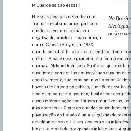
P.
Que ideias são essas?
R.
Essas pessoas defendem um
No Brasil 
tipo de liberalismo amesquinhado
ideologia,
que tem a ver com a imagem
nada a ver
negativa do brasileiro. Isso começa
com o Gilberto Freyre, em 1933,
quando se substitui o racismo científico, fenotípi
cultural. A base desse raciocínio é o “complexo do 
chamava Nelson Rodrigues. Supõe-se que existam
superiores, compostas por indivíduos superiores m
cognitivamente, que estariam nos Estados Unidos 
haveria um Estado só público, que não é privatiza
Isso é um completo absurdo, fácil de ser destruí
essas interpretações se tornam naturalizadas, os
importam mais. O que os grandes pensadores dize
privatização do Estado é uma singularidade brasilei
acreditamos nisso. Há um sequestro da inteligênc
brasileiro montado por grandes intelectuais. A gra