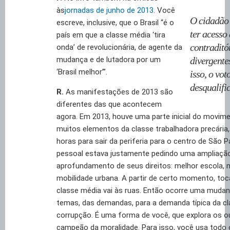
às
jornadas de junho de 2013
. Você
O cidadão 
escreve, inclusive, que o Brasil “é o
ter acesso
país em que a classe média ‘tira
contraditó
onda’ de revolucionária, de agente da
mudança e de lutadora por um
divergente
‘Brasil melhor’”.
isso, o vot
desqualifi
R.
As manifestações de 2013 são
diferentes das que acontecem
agora. Em 2013, houve uma parte inicial do movim
muitos elementos da classe trabalhadora precária,
horas para sair da periferia para o centro de São P
pessoal estava justamente pedindo uma ampliaçã
aprofundamento de seus direitos: melhor escola, 
mobilidade urbana. A partir de certo momento, to
classe média vai às ruas. Então ocorre uma muda
temas, das demandas, para a demanda típica da cl
corrupção. É uma forma de você, que explora os o
campeão da moralidade. Para isso, você usa todo