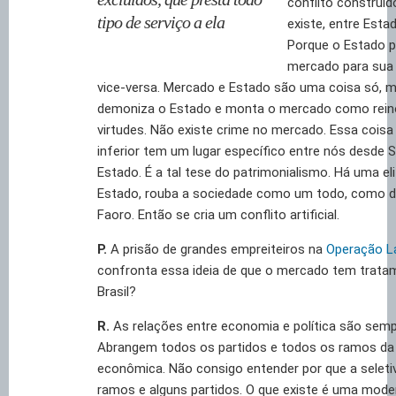
conflito construído
tipo de serviço a ela
existe, entre Esta
Porque o Estado p
mercado para sua 
vice-versa. Mercado e Estado são uma coisa só, ma
demoniza o Estado e monta o mercado como rein
virtudes. Não existe crime no mercado. Essa coisa d
inferior tem um lugar específico entre nós desde S
Estado. É a tal tese do patrimonialismo. Há uma eli
Estado, rouba a sociedade como um todo, como 
Faoro. Então se cria um conflito artificial.
P.
A prisão de grandes empreiteiros na
Operação L
confronta essa ideia de que o mercado tem trata
Brasil?
R.
As relações entre economia e política são sem
Abrangem todos os partidos e todos os ramos da i
econômica. Não consigo entender por que a seletiv
ramos e alguns partidos. O que existe é uma mode