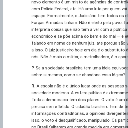
novo elemento é um misto de agências de controle e
com Polícia Federal, etc. Há uma luta por quem va
espaço. Formalmente, o Judiciário tem todos os 
Forças Armadas tinham. Não é eleito pelo povo, f
interpreta coisas que não têm a ver com a política
econômico e se põe acima do bem e do mal — e e
falando em nome de nenhum juiz, até porque são 
a isso. O juiz justiceiro hoje em dia é o substituto 
nós. Não é mais o militar, a metralhadora, é o apara
P.
Se a sociedade brasileira tem uma ideia equivocad
sobre si mesma, como se abandona essa lógica?
R.
A escola não é o único lugar onde as pessoas
sociedade moderna. A esfera pública é extremame
Toda a democracia tem dois pilares. O voto é um d
precisa ser refletido. O cidadão brasileiro tem de t
informações contraditórias, a opiniões divergente
isso, o voto é desqualificado, manipulado. Os part
no Brasil falharam em grande medida em compree