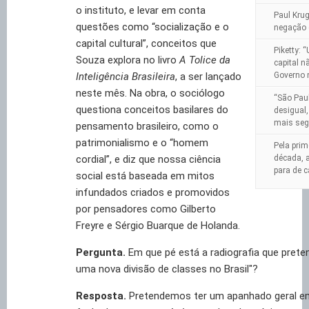
o instituto, e levar em conta
Paul Kru
questões como “socialização e o
negação 
capital cultural”, conceitos que
Piketty: 
Souza explora no livro
A Tolice da
capital n
Inteligência Brasileira
, a ser lançado
Governo 
neste mês. Na obra, o sociólogo
“São Pau
questiona conceitos basilares do
desigual,
mais seg
pensamento brasileiro, como o
patrimonialismo e o “homem
Pela pri
cordial”, e diz que nossa ciência
década, a
para de c
social está baseada em mitos
infundados criados e promovidos
por pensadores como Gilberto
Freyre e Sérgio Buarque de Holanda.
Pergunta.
Em que pé está a radiografia que prete
uma nova divisão de classes no Brasil"?
Resposta.
Pretendemos ter um apanhado geral e