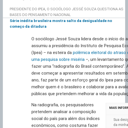
PRESIDENTE DO IPEA, O SOCIÓLOGO JESSÉ SOUZA QUESTIONA AS
BASES DO PENSAMENTO NACIONAL
Série inédita brasileira mostra salto da desigualdade no
começo da ditadura
O sociólogo Jessé Souza lidera desde o início do 
assumiu a presidência do Instituto de Pesquisa E
(Ipea) – na esteira da
polêmica eleitoral do atraso
uma pesquisa sobre miséria
–, um levantamento q
fazer uma “radiografia do Brasil contemporâneo”. 
deve começar a apresentar resultados em setemb
ano, faz parte de um esforço geral do Ipea para 
melhor quem é o brasileiro e colaborar para a avali
públicas que pretendem melhorar a vida da popula
Na radiografia, os pesquisadores
MAIS INFO
pretendem analisar a composição
social do país para além dos índices
Sua desig
econômicos, como costuma fazer
da minh