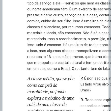
tipo de serviço a ela — serviços que nem as class
ou norte-americana têm. É um exército de escravo
prestar, a baixo custo, serviço na sua casa, cortar
comida, cuidar do seu filho. Isso é uma luta de clas
classes é silenciosa, por recursos escassos. Todo
materiais e ideais, são escassos. Não é só a casa, 
mercadoria, mas o reconhecimento, o prestígio, a 
Isso tudo é escasso. Há uma luta de todos contr
a isso, mas algumas classes monopolizam o aces
recursos: o 1% e seu sócio menor, que é uma clas
que monopoliza o capital cultural e tem um estilo 
em um país como o Brasil. O restante tem de lutar 
A classe média, que se põe
P.
É por isso que, 
Estado virou alvo 
como campeã da
Brasil?
moralidade, no fundo
explora o trabalho de uma
R.
Toda essa explo
ralé, de uma classe de
escondida e tran
excluídos, que presta todo