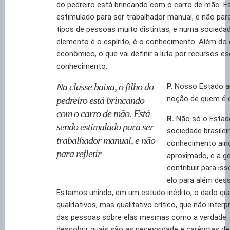
do pedreiro está brincando com o carro de mão. E
estimulado para ser trabalhador manual, e não para 
tipos de pessoas muito distintas, e numa socieda
elemento é o espírito, é o conhecimento. Além do 
econômico, o que vai definir a luta por recursos e
conhecimento.
Na classe baixa, o filho do
P.
Nosso Estado a
noção de quem é o
pedreiro está brincando
com o carro de mão. Está
R.
Não só o Estad
sendo estimulado para ser
sociedade brasile
trabalhador manual, e não
conhecimento aind
para refletir
aproximado, e a g
contribuir para is
elo para além des
Estamos unindo, em um estudo inédito, o dado qua
qualitativos, mas qualitativo crítico, que não interp
das pessoas sobre elas mesmas como a verdade. 
descobrir quais são as necessidade e carências des