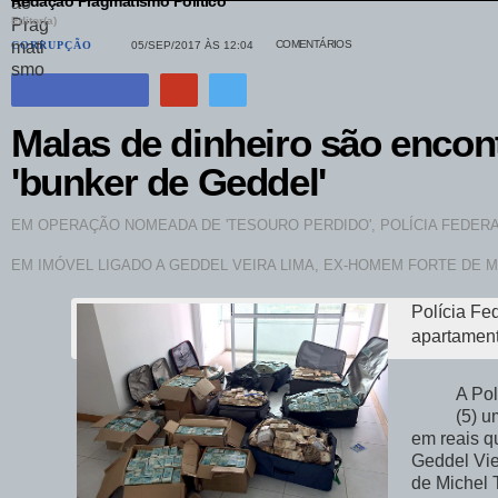
Redação Pragmatismo Político
Editor(a)
COMENTÁRIOS
CORRUPÇÃO
05/SEP/2017 ÀS 12:04
Malas de dinheiro são enco
'bunker de Geddel'
EM OPERAÇÃO NOMEADA DE 'TESOURO PERDIDO', POLÍCIA FEDER
EM IMÓVEL LIGADO A GEDDEL VEIRA LIMA, EX-HOMEM FORTE DE 
Polícia Fe
apartament
A Pol
(5) u
em reais q
Geddel Vie
de Michel 