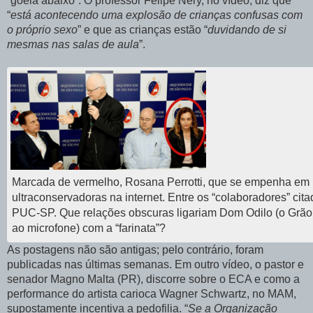
“goela abaixo”. O professor Felipe Nery, no vídeo, diz que
“
está acontecendo uma explosão de crianças confusas com
o próprio sexo
” e que as crianças estão “
duvidando de si
mesmas nas salas de aula
”.
Marcada de vermelho, Rosana Perrotti, que se empenha em
ultraconservadoras na internet. Entre os “colaboradores” cit
PUC-SP. Que relações obscuras ligariam Dom Odilo (o Grão
ao microfone) com a “farinata”?
As postagens não são antigas; pelo contrário, foram
publicadas nas últimas semanas. Em outro vídeo, o pastor e
senador Magno Malta (PR), discorre sobre o ECA e como a
performance do artista carioca Wagner Schwartz, no MAM,
supostamente incentiva a pedofilia. “
Se a Organização