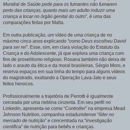
Mundial de Saúde pede para os fumantes não fumarem
perto das crianças, quanto mais um adulto induzir uma
criança a tocar no órgão genital do outro
”, é uma das
comparações feitas por Malta.
Em outra publicação, um vídeo de uma criança de no
máximo cinco anos explicando “
como Deus escolheu David
para ser rei
”. Esse, sim, em clara violação do Estatuto da
Criança e do Adolescente, já que explora uma criança com
fins de proselitismo religioso. Rosana também não deixa de
lado o arauto da ética e da moral brasileiras, Sérgio Moro, e
reserva espaços em sua linha do tempo para alguns vídeos
do magistrado, exaltando a Operação Lava-Jato e seus
feitos heroicos.
Profissionalmente a trajetória de Perrotti é igualmente
cerceada por uma neblina cinzenta. Em seu perfil no
Linkedin, apresenta-se como “
Controller
” na empresa Mead
Johnson Nutrition, companhia estadunidense “
líder no
mercado de nutrição
” e concentrada na “
investigação
científica
” de nutrição para bebês e crianças.