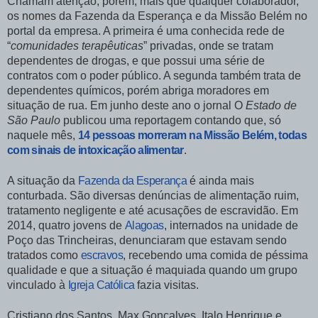
Chamam atenção, porém, mais que qualquer colaborador,
os nomes da Fazenda da Esperança e da Missão Belém no
portal da empresa. A primeira é uma conhecida rede de
“
comunidades terapêuticas
” privadas, onde se tratam
dependentes de drogas, e que possui uma série de
contratos com o poder público. A segunda também trata de
dependentes químicos, porém abriga moradores em
situação de rua. Em junho deste ano o jornal O
Estado de
São Paulo
publicou uma reportagem contando que, só
naquele mês,
14 pessoas morreram na Missão Belém, todas
com sinais de intoxicação alimentar
.
A situação da
Fazenda da Esperança
é ainda mais
conturbada. São diversas denúncias de alimentação ruim,
tratamento negligente e até acusações de escravidão. Em
2014, quatro jovens de
Alagoas
, internados na unidade de
Poço das Trincheiras, denunciaram que estavam sendo
tratados como
escravos
, recebendo uma comida de péssima
qualidade e que a situação é maquiada quando um grupo
vinculado à
Igreja Católica
fazia visitas.
Cristiano dos Santos, Max Gonçalves, Italo Henrique e