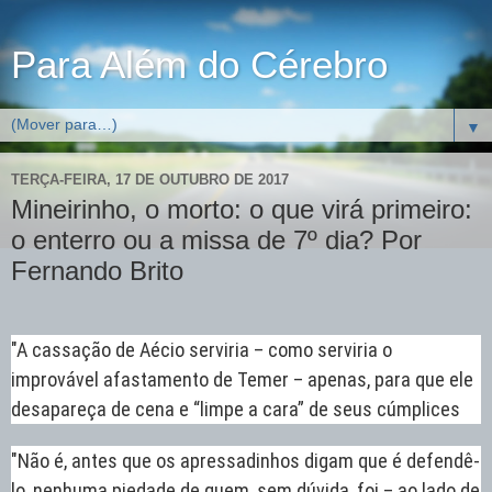
Para Além do Cérebro
▼
TERÇA-FEIRA, 17 DE OUTUBRO DE 2017
Mineirinho, o morto: o que virá primeiro:
o enterro ou a missa de 7º dia? Por
Fernando Brito
"A cassação de Aécio serviria – como serviria o
improvável afastamento de Temer – apenas, para que ele
desapareça de cena e “limpe a cara” de seus cúmplices
"Não é, antes que os apressadinhos digam que é defendê-
lo, nenhuma piedade de quem, sem dúvida, foi – ao lado de