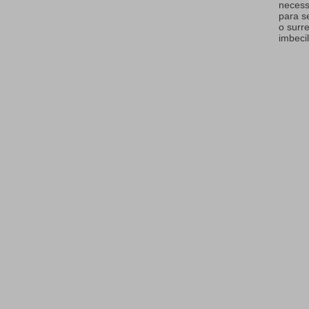
necess
para s
o surr
imbecil