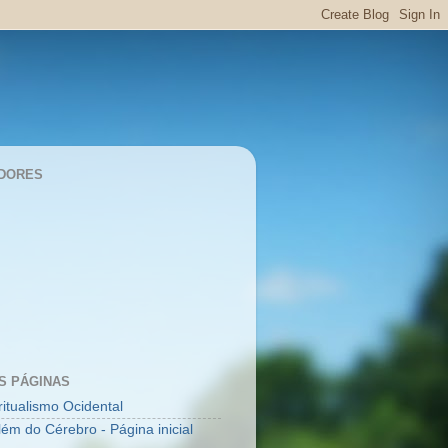
DORES
S PÁGINAS
ritualismo Ocidental
lém do Cérebro - Página inicial