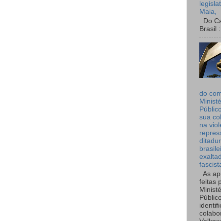
legisla
Maia,
Do Can
Brasil :
do co
Ministé
Públic
sua co
na viol
repres
ditadur
brasile
exalta
fascist
As ap
feitas 
Ministé
Públic
identif
colabo