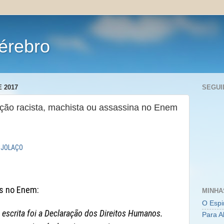
érebro
 2017
SEGUI
ção racista, machista ou assassina no Enem
IJOLAÇO
s no Enem:
MINHA
O Espi
 escrita foi a Declaração dos Direitos Humanos.
Para A