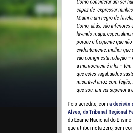
Como considerar um ser hum
capaz de expressar minhas i
Miami a um negro de favela, c
Como, aliás, são inferiores
lavando roupa, especialment
porque é frequente que não
evidentemente, melhor que e
vão corrigir esta redação –
a meritocracia é a lei – tê
que estes vagabundos sust
miserável arroz com feijão
que sou: um ser superior a e
Pois acredite, com
a decisão 
Alves, do Tribunal Regional F
do Exame Nacional do Ensino 
que atribui nota zero, sem co