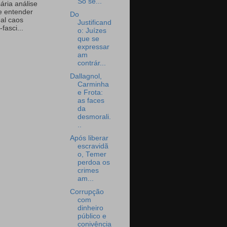
Só se...
ária análise
e entender
Do
eal caos
Justificand
-fasci...
o: Juízes
que se
expressar
am
contrár...
Dallagnol,
Carminha
e Frota:
as faces
da
desmorali.
..
Após liberar
escravidã
o, Temer
perdoa os
crimes
am...
Corrupção
com
dinheiro
público e
conivência