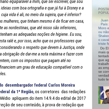
ano equiparável a mim, que sei escrever, que sou
deias com boa ortografia e que já fui à Disney e a
POST
POPU
uja vida é ali, no meio da sujeira, que é inferior?
 as mulheres, que tinham mesmo é de ficar em casa,
Juan 
País:
e as nordestinas, que até nisso são inferiores,
Moro e
ou não
 tenham as adequadas noções de higiene. Eu sou,
Shakes
o cava
sta ralé e, por isso, acho que os professores que
triste f
 considerando o respeito que devem à Justiça, onde
Do El 
mais q
m a obrigação de dar-me a nota máxima e fazer com
tentad
entem, com os impostos que pagam até no
que ag
trabal
, financiem um grau de educação compatível com o
as emp
se cor
les.
verdad
tudo le.
do desembargador federal Carlos Moreira
ederal da 1ª Região
, os corretores das redações
Médio apliquem do item 14.9.4 do edital de 2017
rreção de seu conteúdo, à prova de redação que