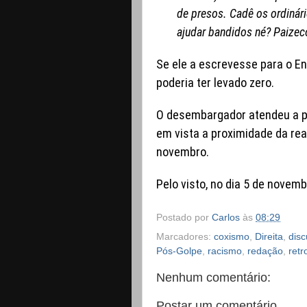
de presos. Cadê os ordinár
ajudar bandidos né? Paizec
Se ele a escrevesse para o E
poderia ter levado zero.
O desembargador atendeu a p
em vista a proximidade da rea
novembro.
Pelo visto, no dia 5 de novemb
Postado por
Carlos
às
08:29
Marcadores:
coxismo
,
Direita
,
disc
Pós-Golpe
,
racismo
,
redação
,
retr
Nenhum comentário:
Postar um comentário