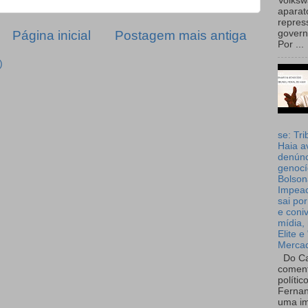
Volks
aparat
repres
Página inicial
Postagem mais antiga
governo
Por ...
)
se: Tri
Haia a
denúnc
genocí
Bolson
Impea
sai por
e coni
mídia, 
Elite e
Merca
Do Ca
coment
polític
Fernan
uma im