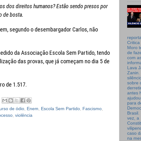
ios dos direitos humanos? Estão sendo presos por
o de bosta.
nem, segundo o desembargador Carlos, não
report
Critica
Moro t
edido da Associação Escola Sem Partido, tendo
de faz
com a
lização das provas, que já começam no dia 5 de
inform
Lava J
Zanin. 
silênc
sobre 
ro de 1.517.
derret
antes 
ajudou
para de
Democ
urso de ódio
,
Enem
,
Escola Sem Partido
,
Fascismo
,
Brasil
ocesso
,
violência
vez, a
Consti
vilipe
caso d
na me