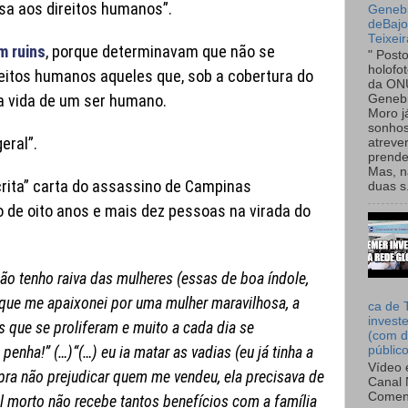
sa aos direitos humanos”.
Genebr
deBaj
Teixeir
m ruins
, porque determinavam que não se
" Post
holofo
eitos humanos aqueles que, sob a cobertura do
da ON
 a vida de um ser humano.
Genebr
Moro 
sonhos
eral”.
atreve
prende
Mas, n
rita” carta do assassino de Campinas
duas s.
o de oito anos e mais dez pessoas na virada do
não tenho raiva das mulheres (essas de boa índole,
 que me apaixonei por uma mulher maravilhosa, a
ca de 
invest
as que se proliferam e muito a cada dia se
(com d
 penha!” (…)“(…) eu ia matar as vadias (eu já tinha a
públic
Vídeo 
pra não prejudicar quem me vendeu, ela precisava de
Canal 
Comen
ial morto não recebe tantos benefícios com a família