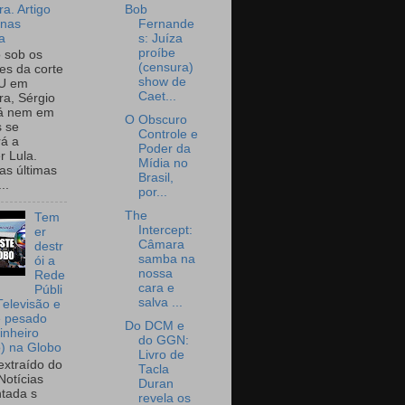
a. Artigo
Bob
onas
Fernande
a
s: Juíza
proíbe
o sob os
(censura)
tes da corte
show de
U em
Caet...
a, Sérgio
já nem em
O Obscuro
 se
Controle e
rá a
Poder da
r Lula.
Mídia no
as últimas
Brasil,
..
por...
The
Tem
Intercept:
er
Câmara
destr
samba na
ói a
nossa
Rede
cara e
Públi
salva ...
Televisão e
e pesado
Do DCM e
inheiro
do GGN:
o) na Globo
Livro de
extraído do
Tacla
Notícias
Duran
tada s
revela os