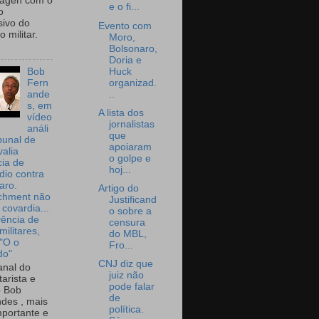
wagen com o
e o fi...
o
sivo do
Evento com
 militar.
Moro,
Bolsonaro,
Doria e
Huck
Bob
organizad.
Fern
..
ande
s, em
A lista dos
vídeo
jornalistas
análi
que
bunal de
apoiaram
valia
o golpe e
ia de
hoj...
dio contra
aro.
Artigo do
chment não
Justificand
 covardia...
o sobre a
vência de
censura
militares,
do MBL,
 "O o
Fro...
do"
CNJ diz que
nal do
juiz não
arista e
pode falar
o Bob
de
des , mais
política.
portante e