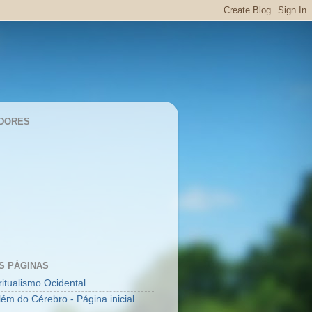
DORES
S PÁGINAS
ritualismo Ocidental
lém do Cérebro - Página inicial