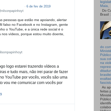
legisla
Maia,
·
6 de fev de 2019
Do Can
nilsonpapinhoyt
Brasil :
s pessoas que estão me apoiando, alertar 
il falso no Facebook e no Instagram, gente 
nho o YouTube, e a única rede social é o 
a nos vídeos, porque estou muito doente, 
do co
Ministé
lsonpapinhoyt
Públic
sua co
na viol
go logo estarei trazendo vídeos a 
repres
ditadur
as e tudo mais, não irei parar de fazer 
brasile
 no YouTube por vocês, vocês são uma 
exalta
nto vou me comunicar com vocês por 
fascist
As ap
feitas 
19
I
Ministé
n
Públic
identif
f
colabo
o