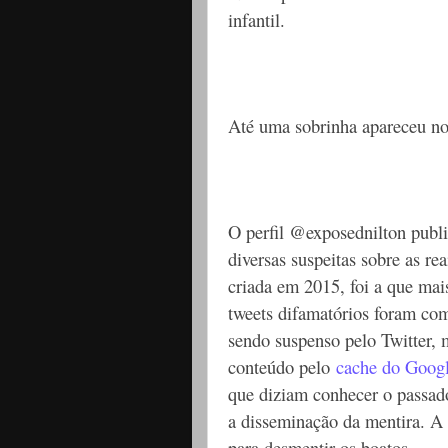
infantil.
Até uma sobrinha apareceu no 
O perfil @exposednilton publi
diversas suspeitas sobre as re
criada em 2015, foi a que mai
tweets difamatórios foram com
sendo suspenso pelo Twitter, m
conteúdo pelo
cache do Goog
que diziam conhecer o passad
a disseminação da mentira. A
para desmentir os boatos.