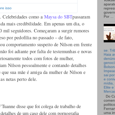
Volks
r
aparat
m
re isso
repres
a
governo
o. Celebridades como a
Maysa do SBT
passaram
Por ...
ç
õ
inda mais credibilidade. Em apenas um dia, o
e
30 mil seguidores. Começaram a surgir rumores
s
eso por pedofilia no passado – de fato,
e
p
ou comportamento suspeito de Nilson em frente
r
 não foi adiante por falta de testemunhas e novas
se: Tri
i
Haia a
v
curiosamente todos com fotos de mulher,
denúnc
a
genocí
iam Nilson pessoalmente e contando detalhes
c
Bolson
i
e que sua mãe é amiga da mulher de Nilson e
Impea
sai por
d
as netas perto dele.
e coni
a
mídia, 
d
Elite e
e
Merca
n
Do Ca
o
coment
T
polític
’Tuanne disse que foi colega de trabalho de
Fernan
w
 detalhes de um caso dele com pornografia
uma im
i