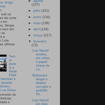
►
agosto
a. Artigo
(137)
onas
a
►
julho
(151)
o sob os
►
junho
(116)
tes da corte
U em
►
maio
(138)
a, Sérgio
►
abril
(134)
já nem em
 se
►
março
(217)
rá a
r Lula.
▼
fevereiro
as últimas
(72)
..
Luis Nassif
analisa,
Tem
em vídeo,
er
o papel-
destr
chave da
ói a
La...
Rede
Públi
Bolsonaro
Televisão e
elogia o
e pesado
ditador
inheiro
corrupto e
o) na Globo
pedófilo
Str...
extraído do
Notícias
Luis Nassif,
tada s
em dois