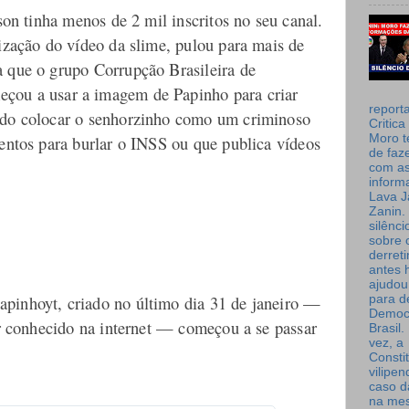
lson tinha menos de 2 mil inscritos no seu canal.
ização do vídeo da slime, pulou para mais de
 que o grupo Corrupção Brasileira de
eçou a usar a imagem de Papinho para criar
report
ado colocar o senhorzinho como um criminoso
Critica
Moro t
mentos para burlar o INSS ou que publica vídeos
de faz
com a
inform
Lava J
Zanin. 
silênc
sobre 
derret
antes 
ajudou
pinhoyt, criado no último dia 31 de janeiro —
para de
Democ
ar conhecido na internet — começou a se passar
Brasil
vez, a
Consti
vilipe
caso d
na me