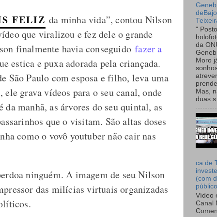
Genebr
deBaj
IS FELIZ
da minha vida”, contou Nilson
Teixeir
" Post
ídeo que viralizou e fez dele o grande
holofo
da ON
son finalmente havia conseguido
fazer a
Genebr
 estica e puxa adorada pela criançada.
Moro 
sonhos
de São Paulo com esposa e filho, leva uma
atreve
prende
 ele grava vídeos para o seu canal, onde
Mas, n
duas s.
 da manhã, as árvores do seu quintal, as
passarinhos que o visitam. São altas doses
tinha como o vovô youtuber não cair nas
ca de 
invest
 perdoa ninguém. A imagem de seu Nilson
(com d
mpressor das milícias virtuais organizadas
públic
Vídeo 
líticos.
Canal 
Comen