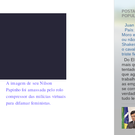
POST
POPU
Juan 
País:
Moro e
ou não
Shakes
o cava
triste f
Do El 
mais q
tentad
que ag
trabal
A imagem de seu Nilson
as emp
se cor
Papinho foi amassada pelo rolo
verdad
compressor das milícias virtuais
tudo le.
para difamar feministas.