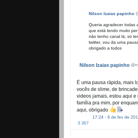
Nilson Izaias papinho
@
Queria agradecer todas a
que está tendo muito perf
não tenho canal lá, só te
twitter, vou da uma paus
obrigado a todos
@ni
Nilson Izaias papinho
É uma pausa rápida, mais lo
vocês de slime, de brincadeir
videos jamais, estou aqui e
família pra mim, por enqua
aqui, obrigado 
17:24 - 6 de fev de 20
3.367