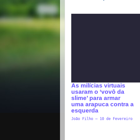
As milícias virtuais
usaram o ‘vovô da
slime’ para armar
uma arapuca contra a
esquerda
João Filho
—
10 de Fevereiro