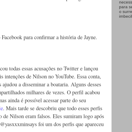
necess
t
para s
t
o surr
e
imbecil
r
A
d
Facebook para confirmar a história de Jayne.
s
cou todas essas acusações no Twitter e lançou
ais intenções de Nilson no YouTube. Essa conta,
s ajudou a disseminar a boataria. Alguns desses
partilhados milhares de vezes. O perfil acabou
as ainda é possível acessar parte do seu
le
. Mais tarde se descobriu que todo esses perfis
o de Nilson eram falsos. Eles sumiram logo após
 @yasxxxminsays foi um dos perfis que apareceu