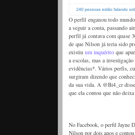
240 pessoas estão falando sob
O perfil enganou todo mund
a seguir a conta, passando a
perfil já contava com quase 
de que Nilson já teria sido pr
existiu
um inquérito
que apur
a escolas, mas a investigação
evidências*. Vários perfis, 
surgiram dizendo que conhec
da sua vida. A @Bi4_cr diss
que ela contou que não deixa 
No Facebook, o perfil Jayne D
Nilson por dois anos e contou