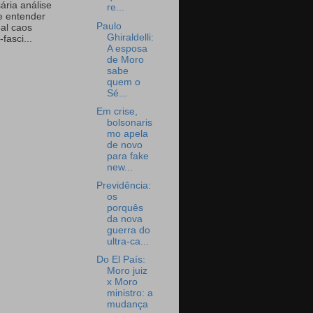
ária análise
re...
e entender
Paulo
eal caos
Ghiraldelli:
-fasci...
A esposa
de Moro
sabe
quem o
Sé...
Em crise,
bolsonaris
mo apela
de novo
para fake
new...
Previdência:
os
porquês
da nova
guerra do
ultra-ca...
Do El País:
Moro juiz
x Moro
ministro: a
mudança