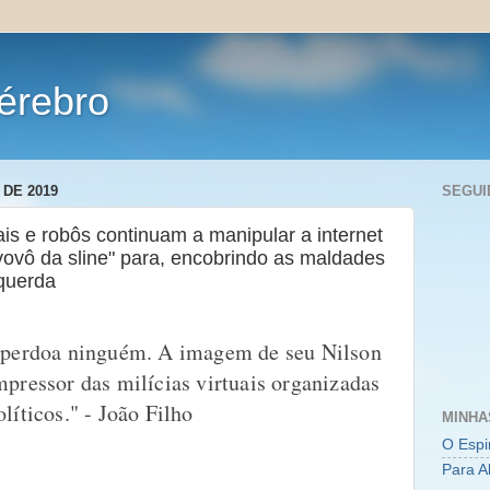
érebro
 DE 2019
SEGUI
uais e robôs continuam a manipular a internet
"vovô da sline" para, encobrindo as maldades
squerda
o perdoa ninguém. A imagem de seu Nilson
mpressor das milícias virtuais organizadas
líticos." - João Filho
MINHA
O Espi
Para A