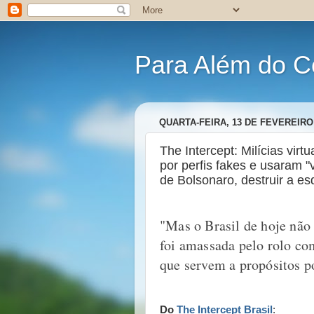
Para Além do C
QUARTA-FEIRA, 13 DE FEVEREIRO
The Intercept: Milícias virt
por perfis fakes e usaram 
de Bolsonaro, destruir a e
"Mas o Brasil de hoje nã
foi amassada pelo rolo co
que servem a propósitos po
Do
The Intercept Brasil
: