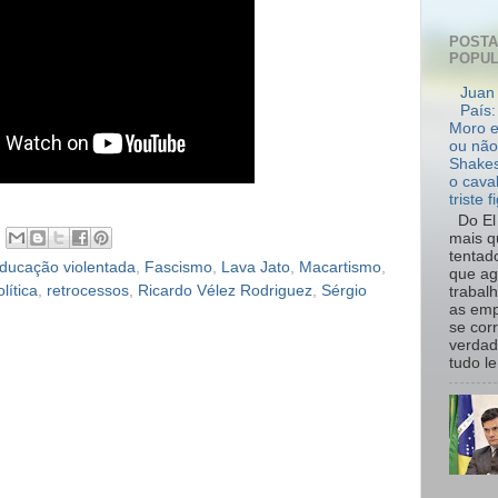
POST
POPU
Juan 
País:
Moro e
ou não
Shakes
o cava
triste f
Do El 
mais q
tentad
ducação violentada
,
Fascismo
,
Lava Jato
,
Macartismo
,
que ag
lítica
,
retrocessos
,
Ricardo Vélez Rodriguez
,
Sérgio
trabal
as emp
se cor
verdad
tudo le.