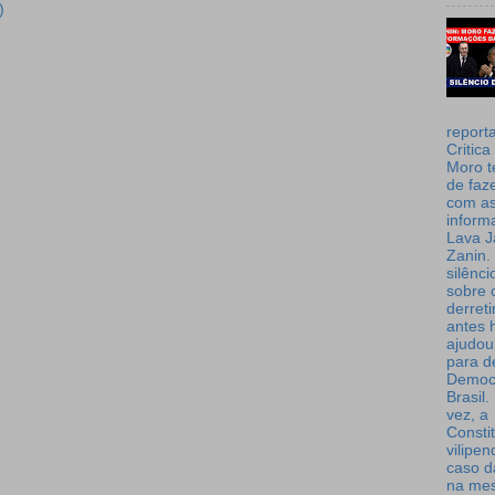
)
report
Critica
Moro t
de faz
com a
inform
Lava J
Zanin. 
silênc
sobre 
derret
antes 
ajudou
para de
Democ
Brasil
vez, a
Consti
vilipe
caso d
na me