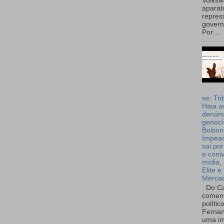
Volks
aparat
repres
governo
Por ...
se: Tri
Haia a
denúnc
genocí
Bolson
Impea
sai por
e coni
mídia, 
Elite e
Merca
Do Ca
coment
polític
Fernan
uma im