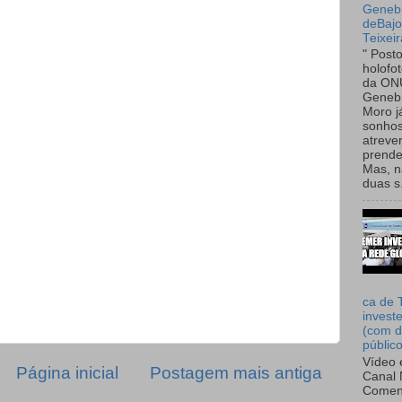
Genebr
deBaj
Teixeir
" Post
holofo
da ON
Genebr
Moro 
sonhos
atreve
prende
Mas, n
duas s.
ca de 
invest
(com d
públic
Vídeo 
Página inicial
Postagem mais antiga
Canal 
Comen