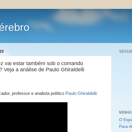
érebro
19
SEGUI
z vai estar também sob o comando
? Veja a análise de Paulo Ghiraldelli
cador, professor e analista político
Paulo Ghiraldelli
:
MINHA
O Espi
Para A