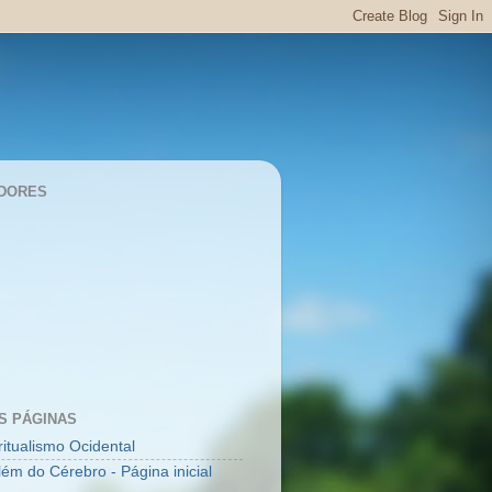
DORES
S PÁGINAS
ritualismo Ocidental
lém do Cérebro - Página inicial