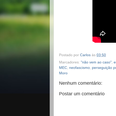
Postado por
Carlos
às
03:50
Marcadores:
"não vem ao caso"
,
e
MEC
,
neofascismo
,
perseguição po
Moro
Nenhum comentário:
Postar um comentário