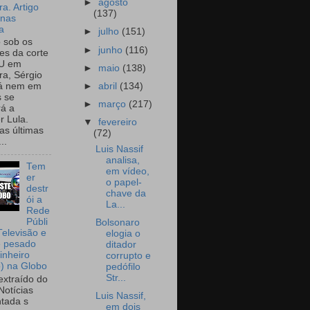
►
agosto
a. Artigo
(137)
onas
a
►
julho
(151)
o sob os
►
junho
(116)
tes da corte
U em
►
maio
(138)
a, Sérgio
►
abril
(134)
já nem em
 se
►
março
(217)
rá a
r Lula.
▼
fevereiro
as últimas
(72)
..
Luis Nassif
analisa,
Tem
em vídeo,
er
o papel-
destr
chave da
ói a
La...
Rede
Públi
Bolsonaro
Televisão e
elogia o
e pesado
ditador
inheiro
corrupto e
o) na Globo
pedófilo
Str...
extraído do
Notícias
Luis Nassif,
tada s
em dois