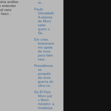
ária análise
re...
e entender
Paulo
eal caos
Ghiraldelli:
-fasci...
A esposa
de Moro
sabe
quem o
Sé...
Em crise,
bolsonaris
mo apela
de novo
para fake
new...
Previdência:
os
porquês
da nova
guerra do
ultra-ca...
Do El País:
Moro juiz
x Moro
ministro: a
mudança