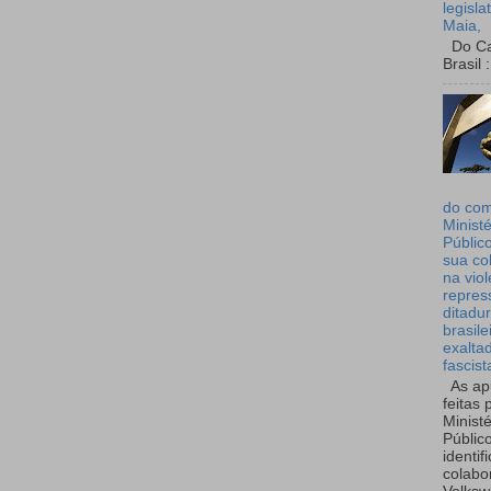
legisla
Maia,
Do Can
Brasil :
do co
Ministé
Públic
sua co
na viol
repres
ditadur
brasile
exalta
fascist
As ap
feitas 
Ministé
Públic
identif
colabo