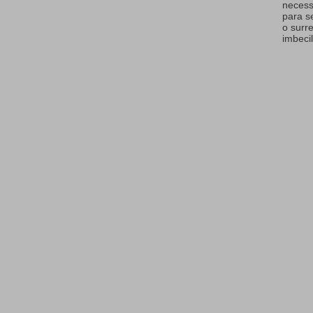
necess
para s
o surr
imbecil