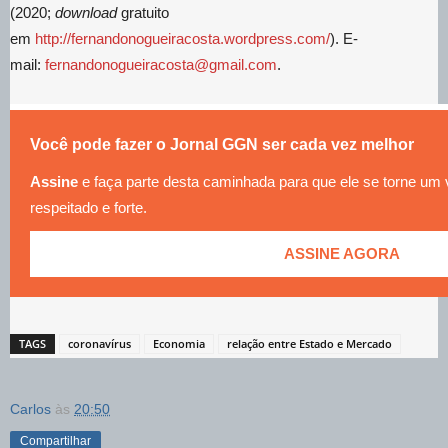
(2020;
download
gratuito
em
http://fernandonogueiracosta.wordpress.com/
). E-
mail:
fernandonogueiracosta@gmail.com
.
Você pode fazer o Jornal GGN ser cada vez melhor
Assine
e faça parte desta caminhada para que ele se torne um
respeitado e forte.
ASSINE AGORA
TAGS
coronavírus
Economia
relação entre Estado e Mercado
Carlos
às
20:50
Compartilhar