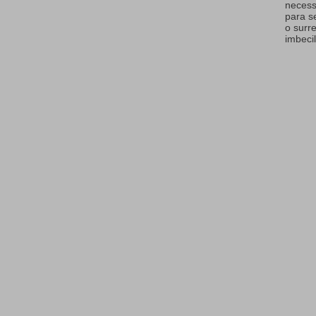
necess
para s
o surr
imbecil