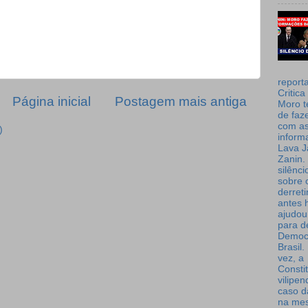
report
Critica
Página inicial
Postagem mais antiga
Moro t
de faz
com a
)
inform
Lava J
Zanin. 
silênc
sobre 
derret
antes 
ajudou
para de
Democ
Brasil
vez, a
Consti
vilipe
caso d
na me