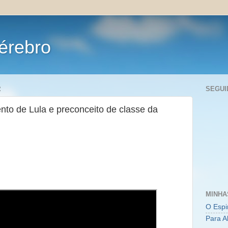
érebro
2
SEGUI
to de Lula e preconceito de classe da
MINHA
O Espi
Para A