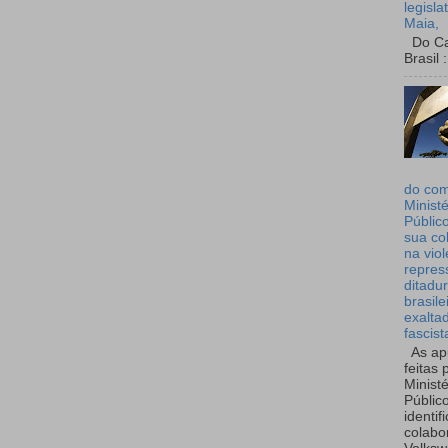
legisla
Maia,
Do Can
Brasil :
do co
Ministé
Públic
sua co
na viol
repres
ditadur
brasile
exalta
fascist
As ap
feitas 
Ministé
Públic
identif
colabo