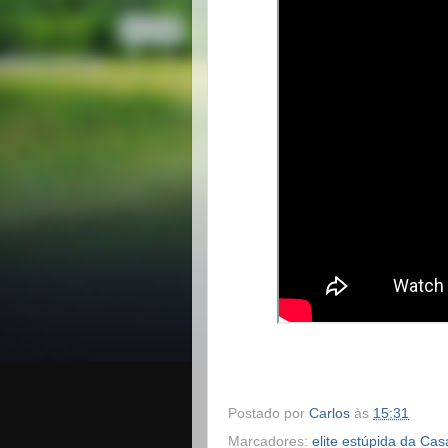
Postado por
Carlos
às
15:31
Marcadores:
elite estúpida da Ca