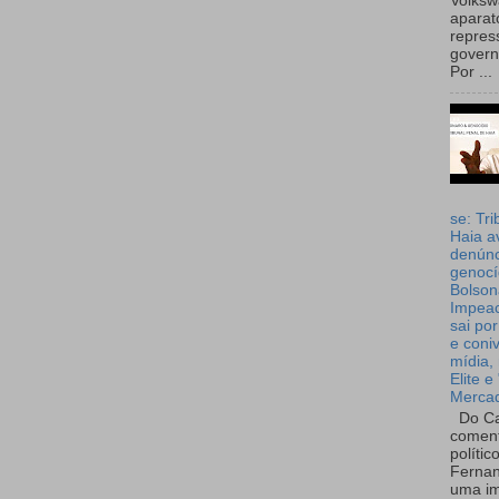
Volks
aparat
repres
governo
Por ...
se: Tri
Haia a
denúnc
genocí
Bolson
Impea
sai por
e coni
mídia, 
Elite e
Merca
Do Ca
coment
polític
Fernan
uma im