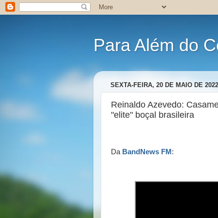
Para Além do C
SEXTA-FEIRA, 20 DE MAIO DE 202
Reinaldo Azevedo: Casamen
"elite" boçal brasileira
Da
BandNews FM
: