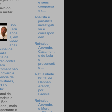
wagen com o
e seus
o
comparsa
sivo do
s c...
 militar.
Analista e
jornalista
investigati
Bob
vo e
Fern
correspon
ande
den...
s, em
vídeo
Reinaldo
análi
Azevedo:
bunal de
Casament
valia
o de Lula
ia de
e
dio contra
preconceit
aro.
o ...
chment não
 covardia...
A atualidade
vência de
brutal de
militares,
Hannah
 "O o
Arendt,
do"
por
nal do
Ladislau...
arista e
Reinaldo
o Bob
Azevedo:
des , mais
o Moro
portante e