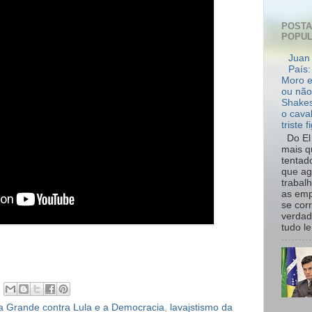
POST
POPU
Juan 
País:
Moro e
ou não
Shakes
o cava
triste f
Do El 
mais q
tentad
que ag
trabal
as emp
se cor
verdad
tudo le.
sa Grande contra Lula e a Democracia
,
lavajstismo da