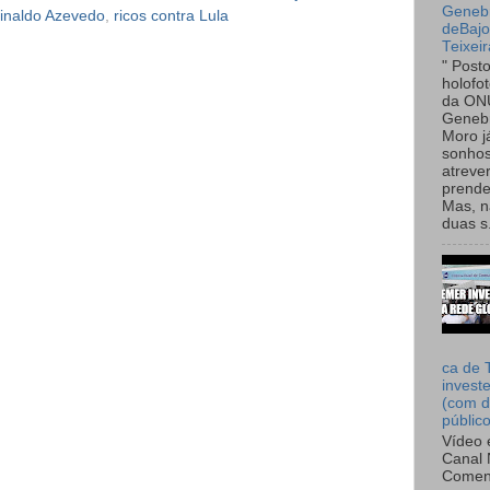
Genebr
inaldo Azevedo
,
ricos contra Lula
deBaj
Teixeir
" Post
holofo
da ON
Genebr
Moro 
sonhos
atreve
prende
Mas, n
duas s.
ca de 
invest
(com d
públic
Vídeo 
Canal 
Comen