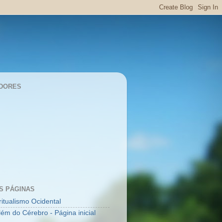
DORES
S PÁGINAS
ritualismo Ocidental
lém do Cérebro - Página inicial