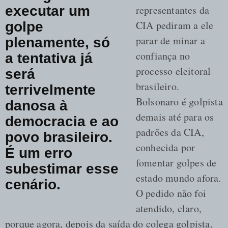
representantes da
executar um
CIA pediram a ele
golpe
parar de minar a
plenamente, só
confiança no
a tentativa já
processo eleitoral
será
brasileiro.
terrivelmente
Bolsonaro é golpista
danosa à
demais até para os
democracia e ao
padrões da CIA,
povo brasileiro.
conhecida por
É um erro
fomentar golpes de
subestimar esse
estado mundo afora.
cenário.
O pedido não foi
atendido, claro,
porque agora, depois da saída do colega golpista,