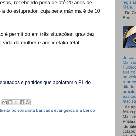
resas, recebendo pena de até 20 anos de
legisla
Maia,
 a do estuprador, cuja pena máxima é de 10
Do Can
Brasil :
to é permitido em três situações: gravidez
à vida da mulher e anencefalia fetal.
do co
Ministé
Públic
sua co
na viol
repres
eputados e partidos que apoiaram o PL do
ditadur
brasile
exalta
fascist
As ap
ireita bolsonarista bancada evangélica e a Lei do
feitas 
Ministé
Públic
identif
colabo