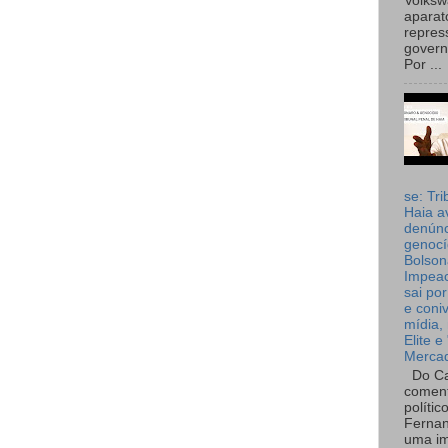
Volks
aparat
repres
governo
Por ...
se: Tri
Haia a
denúnc
genocí
Bolson
Impea
sai por
e coni
mídia, 
Elite e
Merca
Do Ca
coment
polític
Fernan
uma im