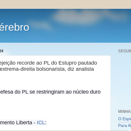
érebro
24
SEGUI
ejeição recorde ao PL do Estupro pautado
extrema-direita bolsonarista, diz analista
fesa do PL se restringiram ao núcleo duro
MINHA
O Espi
imento Liberta -
ICL
:
Para A