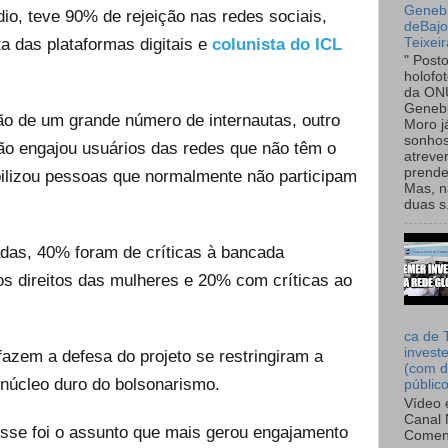
Genebr
io, teve 90% de rejeição nas redes sociais,
deBaj
Teixeir
ta das plataformas digitais e
colunista do ICL
" Post
holofo
da ON
Genebr
ão de um grande número de internautas, outro
Moro 
sonhos
são engajou usuários das redes que não têm o
atreve
prende
bilizou pessoas que normalmente não participam
Mas, n
duas s.
adas, 40% foram de críticas à bancada
s direitos das mulheres e 20% com críticas ao
ca de 
invest
azem a defesa do projeto se restringiram a
(com d
núcleo duro do bolsonarismo.
públic
Vídeo 
Canal 
 esse foi o assunto que mais gerou engajamento
Comen