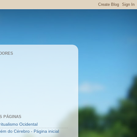
DORES
S PÁGINAS
ritualismo Ocidental
lém do Cérebro - Página inicial