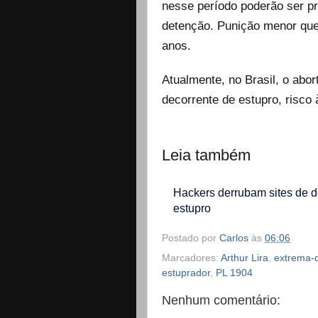
nesse período poderão ser p
detenção. Punição menor que
anos.
Atualmente, no Brasil, o abor
decorrente de estupro, risco 
Leia também
Hackers derrubam sites de d
estupro
Postado por
Carlos
às
06:06
Marcadores:
Arthur Lira
,
extrema-d
estuprador
,
PL 1904
Nenhum comentário: