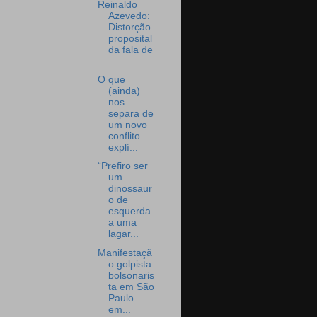
Reinaldo
Azevedo:
Distorção
proposital
da fala de
...
O que
(ainda)
nos
separa de
um novo
conflito
explí...
“Prefiro ser
um
dinossaur
o de
esquerda
a uma
lagar...
Manifestaçã
o golpista
bolsonaris
ta em São
Paulo
em...