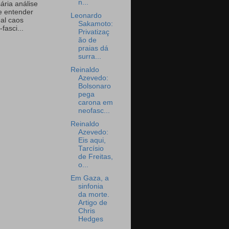
n...
ária análise
e entender
Leonardo
eal caos
Sakamoto:
-fasci...
Privatizaç
ão de
praias dá
surra...
Reinaldo
Azevedo:
Bolsonaro
pega
carona em
neofasc...
Reinaldo
Azevedo:
Eis aqui,
Tarcísio
de Freitas,
o...
Em Gaza, a
sinfonia
da morte.
Artigo de
Chris
Hedges