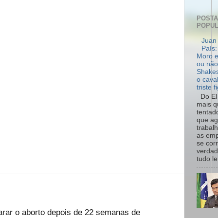
POST
POPU
Juan 
País:
Moro e
ou não
Shakes
o cava
triste f
Do El 
mais q
tentad
que ag
trabal
as emp
se cor
verdad
tudo le.
arar o aborto depois de 22 semanas de