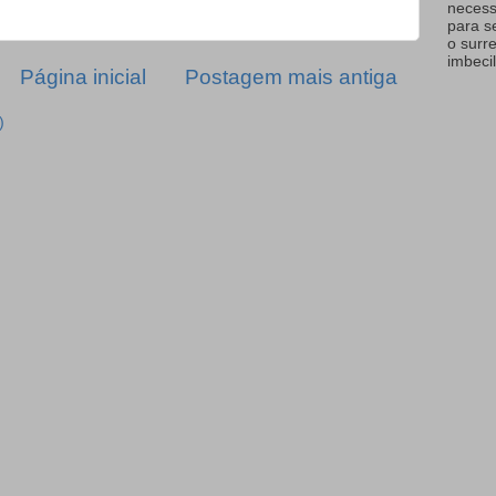
necess
para s
o surr
imbecil
Página inicial
Postagem mais antiga
)