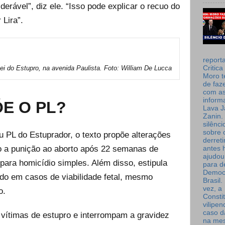
erável”, diz ele. “Isso pode explicar o recuo do
 Lira”.
report
Critica
ei do Estupro, na avenida Paulista. Foto: William De Lucca
Moro t
de faz
com a
inform
E O PL?
Lava J
Zanin. 
silênc
sobre 
 PL do Estuprador, o texto propõe alterações
derret
o a punição ao aborto após 22 semanas de
antes 
ajudou
para homicídio simples. Além disso, estipula
para de
Democ
ido em casos de viabilidade fetal, mesmo
Brasil
vez, a
o.
Consti
vilipe
caso d
vítimas de estupro e interrompam a gravidez
na me