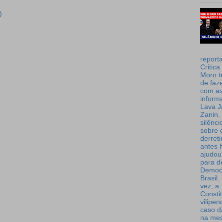
)
report
Critica
Moro t
de faz
com a
inform
Lava J
Zanin. 
silênc
sobre 
derret
antes 
ajudou
para de
Democ
Brasil
vez, a
Consti
vilipe
caso d
na me