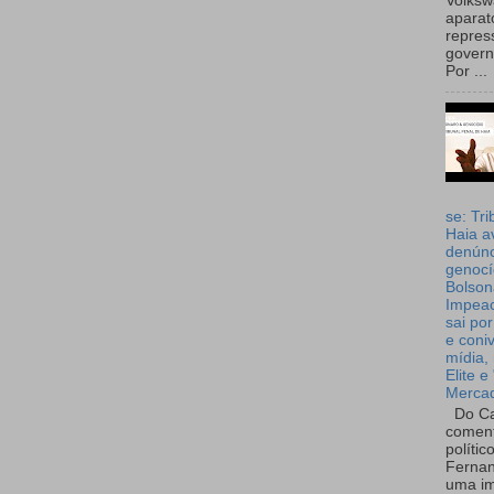
Volks
aparat
repres
governo
Por ...
se: Tri
Haia a
denúnc
genocí
Bolson
Impea
sai por
e coni
mídia, 
Elite e
Merca
Do Ca
coment
polític
Fernan
uma im