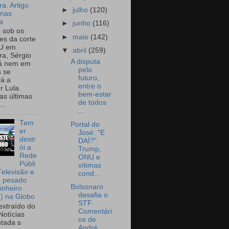
a. Artigo
►
julho
(120)
onas
a
►
junho
(116)
o sob os
►
maio
(142)
tes da corte
U em
▼
abril
(259)
a, Sérgio
A disputa
já nem em
pelo
 se
futuro,
rá a
entre o
r Lula.
bem-estar
as últimas
de todos
..
...
Tem
Portal do
er
José: "E
destr
DAÍ?"
ói a
Trump,
Rede
ONU e
Públi
vítimas
Televisão e
cond...
e pesado
Bolsonaro
inheiro
desafia o
o) na Globo
STF.
extraído do
Comentári
Notícias
os de
tada s
André