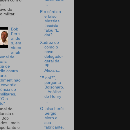
wagen com o
...
o
sivo do
E o sórdido
 militar.
e falso
Messias
fascista
Bob
falou "E
Fern
daí?...
ande
Xadrez de
s, em
como o
vídeo
novo
análi
delegado-
bunal de
geral da
valia
PF,
ia de
Alexan...
dio contra
aro.
"E daí?",
chment não
pergunta
 covardia...
Bolsonaro.
vência de
.. Análise
militares,
de Henry
 "O o
...
do"
O falso herói
nal do
Sérgio
arista e
Moro e
o Bob
sua
des , mais
fabricante,
portante e