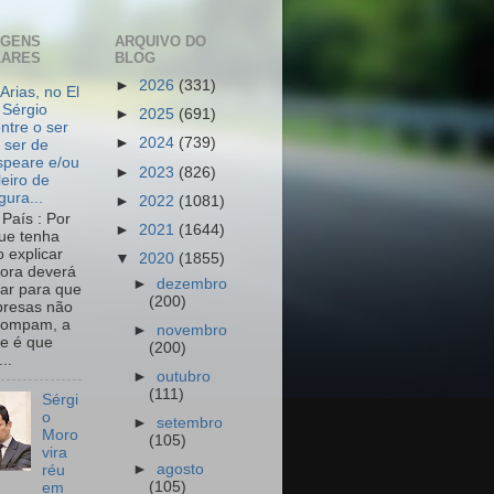
AGENS
ARQUIVO DO
LARES
BLOG
►
2026
(331)
Arias, no El
 Sérgio
►
2025
(691)
ntre o ser
►
2024
(739)
 ser de
peare e/ou
►
2023
(826)
leiro de
igura...
►
2022
(1081)
País : Por
►
2021
(1644)
ue tenha
o explicar
▼
2020
(1855)
ora deverá
►
dezembro
har para que
(200)
resas não
rompam, a
►
novembro
e é que
(200)
..
►
outubro
(111)
Sérgi
o
►
setembro
Moro
(105)
vira
►
agosto
réu
(105)
em