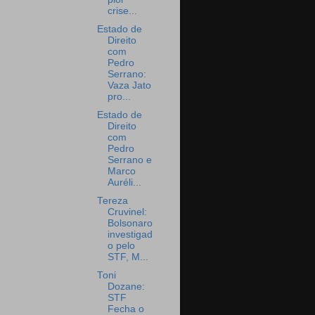
crise...
Estado de
Direito
com
Pedro
Serrano:
Vaza Jato
pro...
Estado de
Direito
com
Pedro
Serrano e
Marco
Auréli...
Tereza
Cruvinel:
Bolsonaro
investigad
o pelo
STF, M...
Toni
Dozane:
STF
Fecha o