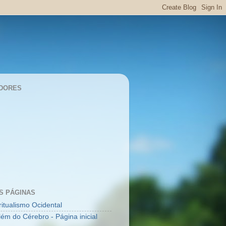
DORES
S PÁGINAS
ritualismo Ocidental
lém do Cérebro - Página inicial