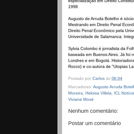
especialização em Direito Constitu
1998.

Augusto de Arruda Botelho é sóci
Mestrando em Direito Penal Econôm
Direito Penal Econômico pela Univ
Universidade de Salamanca. Integr
Sylvia Colombo é jornalista da Fol
baseada em Buenos Aires. Já foi re
Londres e em Bogotá. Historiadora
Rocco) e co-autora de "Utopias La
Postado por
Carlos
às
06:04
Marcadores:
Augusto Arruda Botel
Moreira
,
Heloisa Villela
,
ICL Notíci
Viviane Mosé
Nenhum comentário:
Postar um comentário