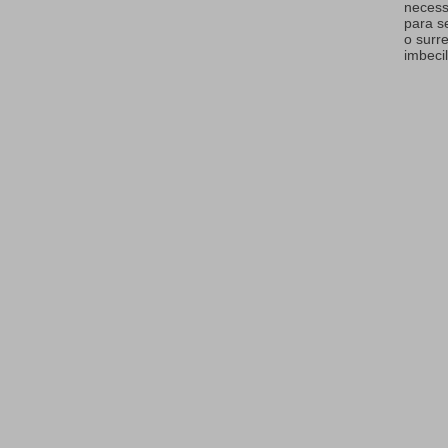
necess
para s
o surr
imbecil