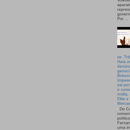
Volks
aparat
repres
governo
Por ...
se: Tri
Haia a
denúnc
genocí
Bolson
Impea
sai por
e coni
mídia, 
Elite e
Merca
Do Ca
coment
polític
Fernan
uma im