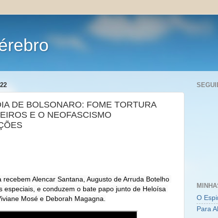
érebro
22
SEGUI
ÉDIA DE BOLSONARO: FOME TORTURA
LEIROS E O NEOFASCISMO
IÇÕES
a recebem Alencar Santana, Augusto de Arruda Botelho 
MINHA
 especiais, e conduzem o bate papo junto de Heloísa 
O Espi
i, Viviane Mosé e Deborah Magagna.
Para A