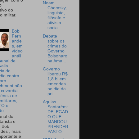
wagen com o
Noam
o
Chomsky,
sivo do
linguista,
 militar.
filósofo e
ativista
socia...
Bob
Debate
Fern
sobre os
ande
crimes do
s, em
Governo
vídeo
Bolsonaro
análi
na Ama...
bunal de
valia
Governo
ia de
liberou R$
dio contra
1,8 bi em
aro.
emendas
chment não
no dia da
 covardia...
pri...
vência de
militares,
Aquias
 "O o
Santarém:
do"
DELEGAD
nal do
O QUE
arista e
MANDOU
o Bob
PRENDER
des , mais
PASTO...
portante e