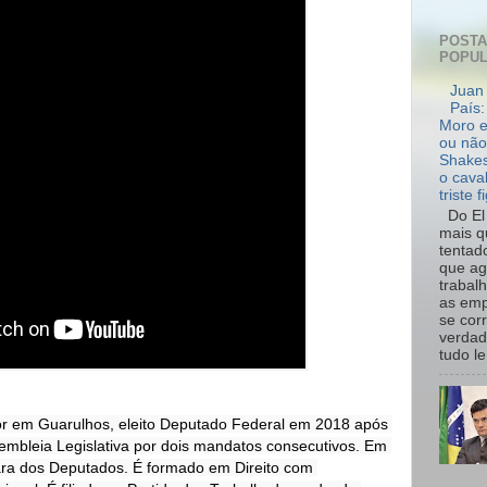
POST
POPU
Juan 
País:
Moro e
ou não
Shakes
o cava
triste f
Do El 
mais q
tentad
que ag
trabal
as emp
se cor
verdad
tudo le.
or em Guarulhos, eleito Deputado Federal em 2018 após 
embleia Legislativa por dois mandatos consecutivos. Em 
ara dos Deputados. É formado em Direito com 