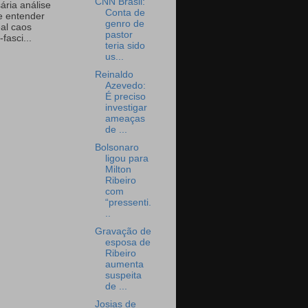
CNN Brasil:
ária análise
Conta de
e entender
genro de
eal caos
pastor
-fasci...
teria sido
us...
Reinaldo
Azevedo:
É preciso
investigar
ameaças
de ...
Bolsonaro
ligou para
Milton
Ribeiro
com
“pressenti.
..
Gravação de
esposa de
Ribeiro
aumenta
suspeita
de ...
Josias de