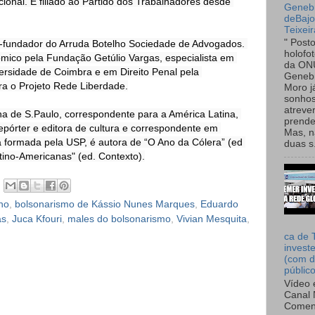
cional. É filiado ao Partido dos Trabalhadores desde 
Genebr
deBaj
Teixeir
" Post
o-fundador do Arruda Botelho Sociedade de Advogados. 
holofo
ico pela Fundação Getúlio Vargas, especialista em 
da ON
ersidade de Coimbra e em Direito Penal pela 
Genebr
a o Projeto Rede Liberdade.

Moro 
sonhos
atreve
ha de S.Paulo, correspondente para a América Latina, 
prende
pórter e editora de cultura e correspondente em 
Mas, n
 formada pela USP, é autora de “O Ano da Cólera” (ed 
duas s.
tino-Americanas" (ed. Contexto).
ho
,
bolsonarismo de Kássio Nunes Marques
,
Eduardo
as
,
Juca Kfouri
,
males do bolsonarismo
,
Vivian Mesquita
,
ca de 
invest
(com d
públic
Vídeo 
Canal 
Comen