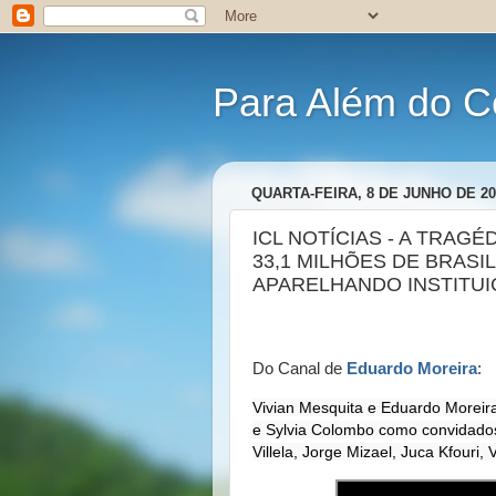
Para Além do C
QUARTA-FEIRA, 8 DE JUNHO DE 20
ICL NOTÍCIAS - A TRAG
33,1 MILHÕES DE BRASI
APARELHANDO INSTITU
Do Canal de
Eduardo Moreira
:
Vivian Mesquita e Eduardo Moreir
e Sylvia Colombo como convidados
Villela, Jorge Mizael, Juca Kfour