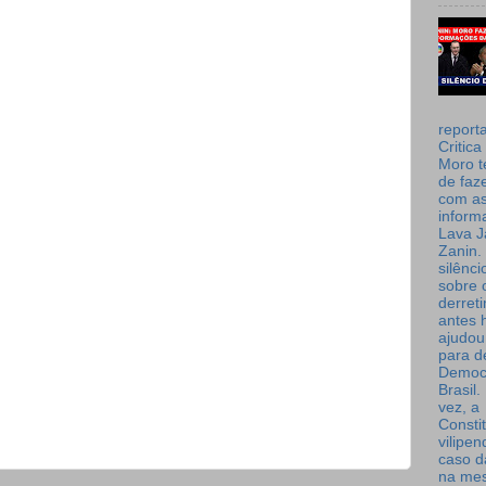
report
Critica
Moro t
de faz
com a
inform
Lava J
Zanin. 
silênc
sobre 
derret
antes 
ajudou
para de
Democ
Brasil
vez, a
Consti
vilipe
caso d
na me