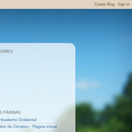
DORES
S PÁGINAS
ritualismo Ocidental
lém do Cérebro - Página inicial