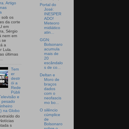
a. Artigo
Portal do
onas
José:
a
INESPER
o sob os
ADO!
tes da corte
Meteoro
U em
midiático
a, Sérgio
atin...
já nem em
GGN:
 se
Bolsonaro
rá a
acumula
r Lula.
mais de
as últimas
20
..
escândalo
s de co...
Tem
er
Deltan e
destr
Moro de
ói a
braços
Rede
dados
Públi
com o
Televisão e
neofascis
e pesado
mo bo...
inheiro
O silêncio
o) na Globo
cúmplice
extraído do
de
Notícias
Bolsonaro
tada s
sobre o