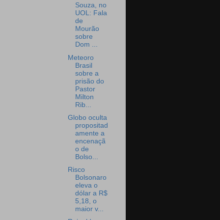
Souza, no
UOL: Fala
de
Mourão
sobre
Dom ...
Meteoro
Brasil
sobre a
prisão do
Pastor
Milton
Rib...
Globo oculta
propositad
amente a
encenaçã
o de
Bolso...
Risco
Bolsonaro
eleva o
dólar a R$
5,18, o
maior v...