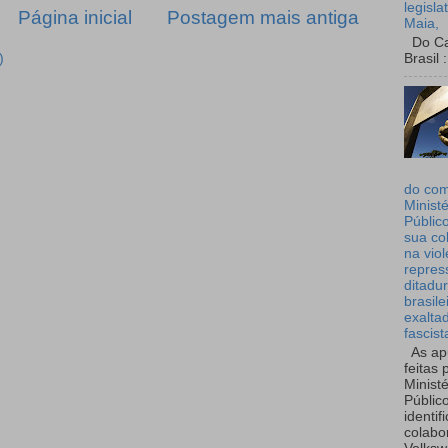
legisla
Página inicial
Postagem mais antiga
Maia,
Do Can
Brasil :
)
do co
Ministé
Públic
sua co
na viol
repres
ditadur
brasile
exalta
fascist
As ap
feitas 
Ministé
Públic
identif
colabo