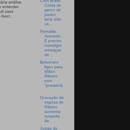
CNN Brasil:
ária análise
Conta de
e entender
genro de
eal caos
pastor
-fasci...
teria sido
us...
Reinaldo
Azevedo:
É preciso
investigar
ameaças
de ...
Bolsonaro
ligou para
Milton
Ribeiro
com
“pressenti.
..
Gravação de
esposa de
Ribeiro
aumenta
suspeita
de ...
Josias de