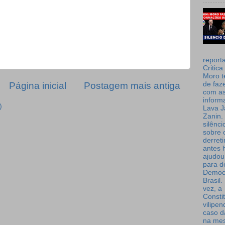
report
Critica
Moro t
de faz
Página inicial
Postagem mais antiga
com a
inform
)
Lava J
Zanin. 
silênc
sobre 
derret
antes 
ajudou
para de
Democ
Brasil
vez, a
Consti
vilipe
caso d
na me