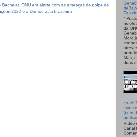
Genebr
e Bachelet
,
ONU em alerta com as ameaças de golpe de
deBaj
eições 2022 e a Democracia brasileira
Teixeir
" Post
holofo
da ON
Genebr
Moro 
sonhos
atreve
prende
Mas, n
duas s.
ca de 
invest
(com d
públic
Vídeo 
Canal 
Comen