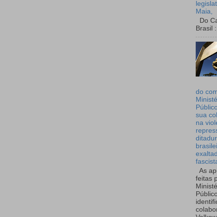
legisla
Maia,
Do Can
Brasil :
do co
Ministé
Públic
sua co
na viol
repres
ditadur
brasile
exalta
fascist
As ap
feitas 
Ministé
Públic
identif
colabo