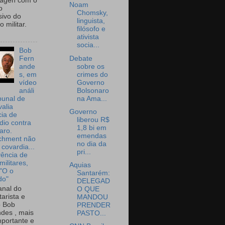
wagen com o
Noam
o
Chomsky,
sivo do
linguista,
 militar.
filósofo e
ativista
socia...
Bob
Debate
Fern
sobre os
ande
crimes do
s, em
Governo
vídeo
Bolsonaro
análi
na Ama...
bunal de
valia
Governo
ia de
liberou R$
dio contra
1,8 bi em
aro.
emendas
chment não
no dia da
 covardia...
pri...
vência de
militares,
Aquias
 "O o
Santarém:
do"
DELEGAD
nal do
O QUE
arista e
MANDOU
o Bob
PRENDER
des , mais
PASTO...
portante e