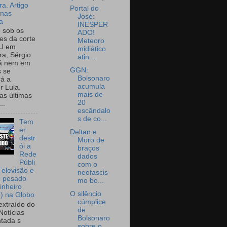
a. Artigo
Portal do
onas
José:
a
INESPER
o sob os
ADO!
tes da corte
Meteoro
U em
midiático
a, Sérgio
atin...
já nem em
GGN:
 se
Bolsonaro
rá a
acumula
r Lula.
mais de
as últimas
20
..
escândalo
s de co...
Tem
er
Deltan e
destr
Moro de
ói a
braços
Rede
dados
Públi
com o
Televisão e
neofascis
e pesado
mo bo...
inheiro
O silêncio
o) na Globo
cúmplice
extraído do
de
Notícias
Bolsonaro
tada s
sobre o