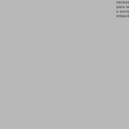
necess
para s
o surr
imbecil