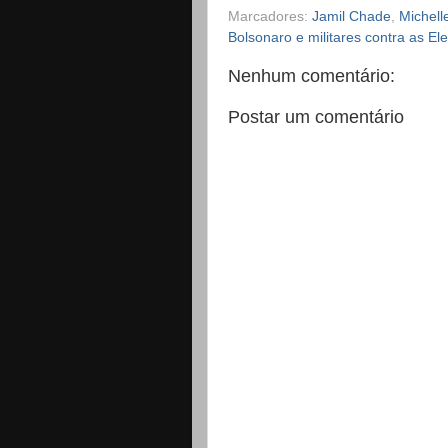
Marcadores:
Jamil Chade
,
Michell
Bolsonaro e militares contra as El
Nenhum comentário:
Postar um comentário