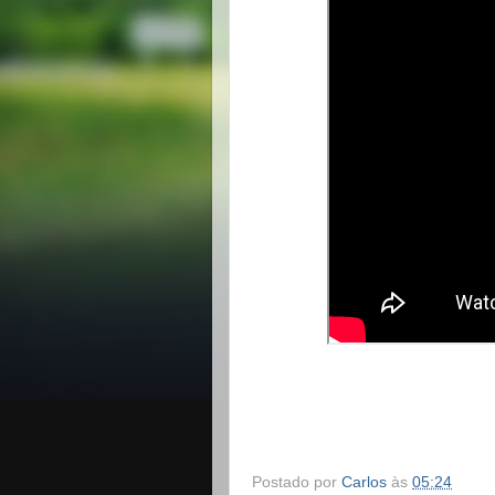
Postado por
Carlos
às
05:24