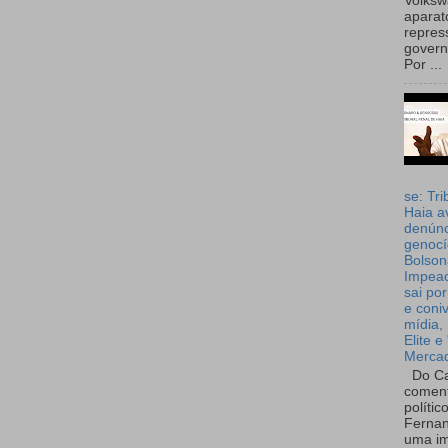
Volks
aparat
repres
governo
Por ...
se: Tri
Haia a
denúnc
genocí
Bolson
Impea
sai por
e coni
mídia, 
Elite e
Merca
Do Ca
coment
polític
Fernan
uma im