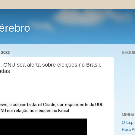
érebro
 2022
SEGUI
ONU soa alerta sobre eleições no Brasil.
adas
News, o colunista Jamil Chade, correspondente do UOL 
ONU em relação às eleições no Brasil
MINHA
O Espi
Para A