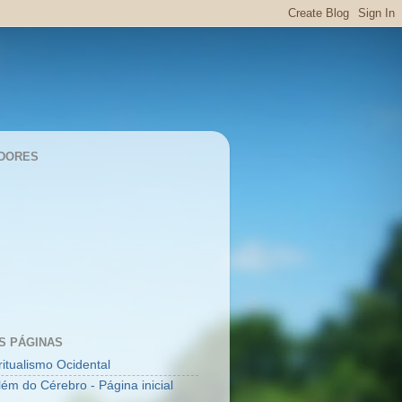
DORES
S PÁGINAS
ritualismo Ocidental
lém do Cérebro - Página inicial