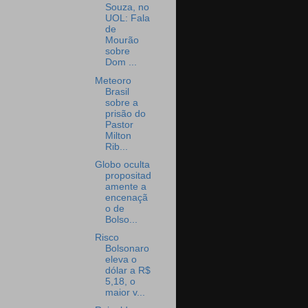
Souza, no
UOL: Fala
de
Mourão
sobre
Dom ...
Meteoro
Brasil
sobre a
prisão do
Pastor
Milton
Rib...
Globo oculta
propositad
amente a
encenaçã
o de
Bolso...
Risco
Bolsonaro
eleva o
dólar a R$
5,18, o
maior v...