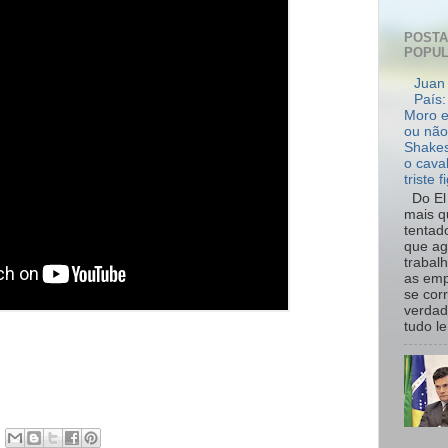
POST
POPU
Juan 
País:
Moro e
ou não
Shakes
o cava
triste f
Do El 
mais q
tentad
que ag
trabal
as emp
se cor
verdad
tudo le.